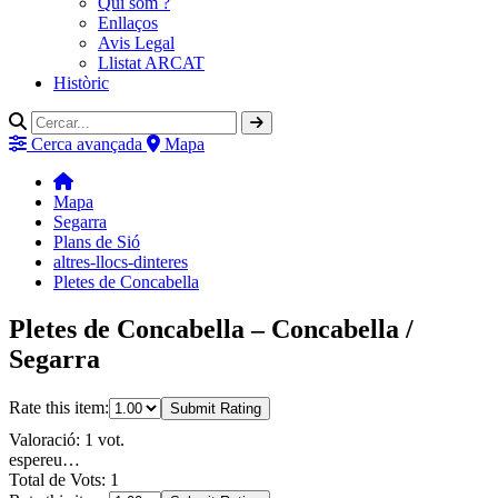
Qui som ?
Enllaços
Avis Legal
Llistat ARCAT
Històric
Cerca avançada
Mapa
Mapa
Segarra
Plans de Sió
altres-llocs-dinteres
Pletes de Concabella
Pletes de Concabella – Concabella /
Segarra
Rate this item:
Submit Rating
Valoració: 1 vot.
espereu…
Total de Vots: 1