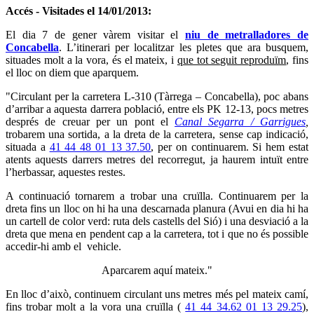
Accés - Visitades el 14/01/2013:
El dia 7 de gener vàrem visitar el
niu de metralladores de
Concabella
. L’itinerari per localitzar les pletes que ara busquem,
situades molt a la vora, és el mateix, i
que tot seguit reproduïm
, fins
el lloc on diem que aparquem.
"Circulant per la carretera L-310 (Tàrrega – Concabella), poc abans
d’arribar a aquesta darrera població, entre els PK 12-13, pocs metres
després de creuar per un pont el
Canal Segarra / Garrigues
,
trobarem una sortida, a la dreta de la carretera, sense cap indicació,
situada a
41 44 48 01 13 37.50
, per on continuarem. Si hem estat
atents aquests darrers metres del recorregut, ja haurem intuït entre
l’herbassar, aquestes restes.
A continuació tornarem a trobar una cruïlla. Continuarem per la
dreta fins un lloc on hi ha una descarnada planura (Avui en dia hi ha
un cartell de color verd: ruta dels castells del Sió) i una desviació a la
dreta que mena en pendent cap a la carretera, tot i que no és possible
accedir-hi amb el vehicle.
Aparcarem aquí mateix."
En lloc d’això, continuem circulant uns metres més pel mateix camí,
fins trobar molt a la vora una cruïlla (
41 44 34.62 01 13 29.25
),