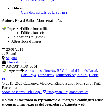
Descobreix Catalunya
Llibres
:
Guia dels castells de la Segarra
Autors
: Ricard Ballo i Montserrat Tañá.
Edificacions militars
Imprimir
Edificacions civils
Edificacions religioses
Altres llocs d'interés
23/01/2018
Ricard
Segarra
Plans de Sió
ARCAT
: MSR-3054
Altres llocs d'interès
,
Bé Cultural d'Interès Local
,
Imprimir
Catalunya
,
Curiositats
,
Edificació segle XIX
,
Lleida
,
Pleta
© 2011–2026 Catalunya Medieval
Ricard Ballo i Montserrat Tañá ·
Barcelona
Sobre nosaltres
Avís Legal
info@catalunyamedieval.es
No està autoritzada la reproducció d’imatges o continguts sense
el consentiment exprés del propietari d’aquesta web.