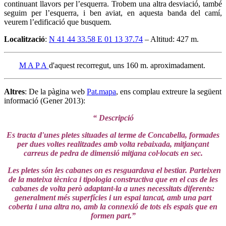
continuant llavors per l’esquerra. Trobem una altra desviació, també
seguim per l’esquerra, i ben aviat, en aquesta banda del camí,
veurem l’edificació que busquem.
Localització
:
N 41 44 33.58 E 01 13 37.74
– Altitud: 427 m.
M A P A
d'aquest recorregut, uns 160 m. aproximadament.
Altres
: De la pàgina web
Pat.mapa
, ens complau extreure la següent
informació (Gener 2013):
“ Descripció
Es tracta d'unes pletes situades al terme de Concabella, formades
per dues voltes realitzades amb volta rebaixada, mitjançant
carreus de pedra de dimensió mitjana col·locats en sec.
Les pletes són les cabanes on es resguardava el bestiar. Parteixen
de la mateixa tècnica i tipologia constructiva que en el cas de les
cabanes de volta però adaptant-la a unes necessitats diferents:
generalment més superfícies i un espai tancat, amb una part
coberta i una altra no, amb la connexió de tots els espais que en
formen part.”