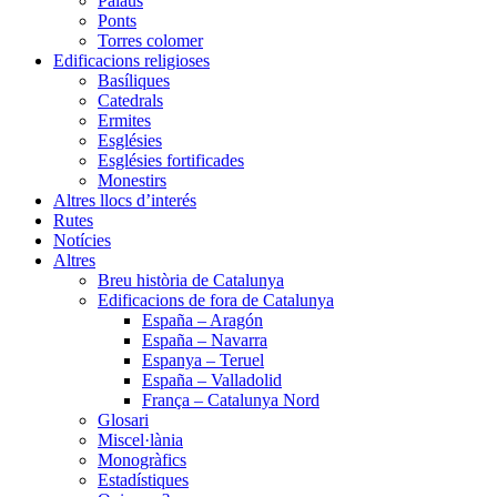
Palaus
Ponts
Torres colomer
Edificacions religioses
Basíliques
Catedrals
Ermites
Esglésies
Esglésies fortificades
Monestirs
Altres llocs d’interés
Rutes
Notícies
Altres
Breu història de Catalunya
Edificacions de fora de Catalunya
España – Aragón
España – Navarra
Espanya – Teruel
España – Valladolid
França – Catalunya Nord
Glosari
Miscel·lània
Monogràfics
Estadístiques