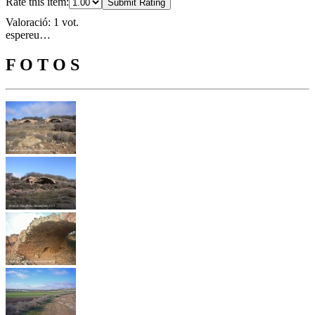
Rate this item:
Submit Rating
Valoració: 1 vot.
espereu…
F O T O S