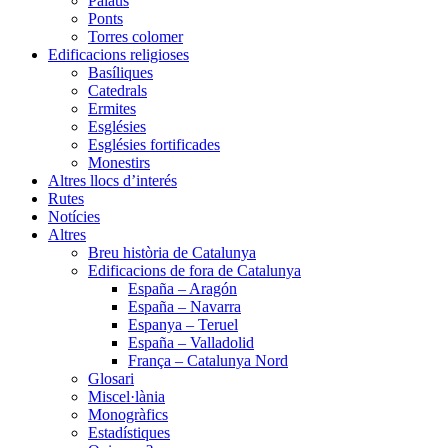
Palaus
Ponts
Torres colomer
Edificacions religioses
Basíliques
Catedrals
Ermites
Esglésies
Esglésies fortificades
Monestirs
Altres llocs d’interés
Rutes
Notícies
Altres
Breu història de Catalunya
Edificacions de fora de Catalunya
España – Aragón
España – Navarra
Espanya – Teruel
España – Valladolid
França – Catalunya Nord
Glosari
Miscel·lània
Monogràfics
Estadístiques