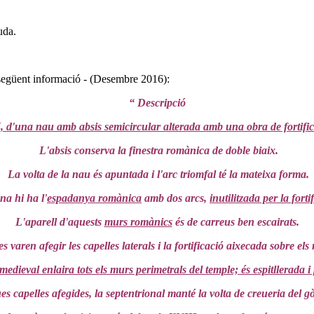
uda.
 següent informació - (Desembre 2016):
“ Descripció
, d'una nau amb absis semicircular alterada amb una obra de fortifica
L'absis conserva la finestra romànica de doble biaix.
La volta de la nau és apuntada i l'arc triomfal té la mateixa forma.
a hi ha l'
espadanya romànica
amb dos arcs,
inutilitzada per la forti
L'aparell d'aquests
murs romànics
és de carreus ben escairats.
s varen afegir les capelles laterals i la fortificació aixecada sobre el
-medieval enlaira tots els murs perimetrals del temple; és espitllerada 
es capelles afegides, la septentrional manté la volta de creueria del gò