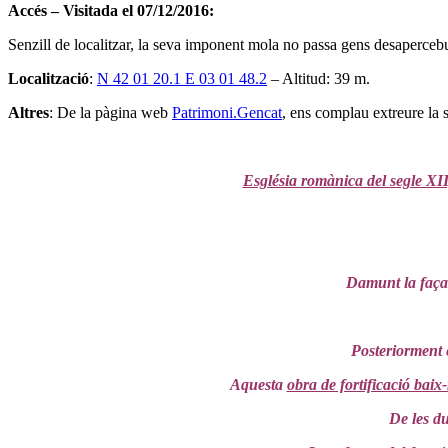
Accés – Visitada el 07/12/2016:
Senzill de localitzar, la seva imponent mola no passa gens desaperceb
Localització
:
N 42 01 20.1 E 03 01 48.2
– Altitud: 39 m.
Altres
: De la pàgina web
Patrimoni.Gencat
, ens complau extreure la
Església romànica del segle XII
Damunt la façan
Posteriorment e
Aquesta
obra de fortificació baix
De les du