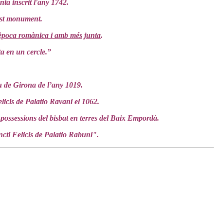
nta inscrit l'any 1742.
uest monument.
d'època romànica i amb més junta
.
ta en un cercle.”
u de Girona de l’any 1019.
elicis de Palatio Ravani el 1062.
possessions del bisbat en terres del Baix Empordà.
ncti Felicis de Palatio Rabuni".