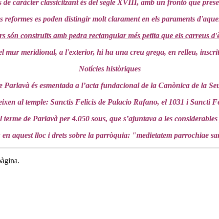
 de caràcter classicitzant és del segle XVIII, amb un frontó que prese
s reformes es poden distingir molt clarament en els paraments d'aq
iors són construïts amb pedra rectangular més petita que els carreus 
 mur meridional, a l'exterior, hi ha una creu grega, en relleu, inscri
Notícies històriques
de Parlavà és esmentada a l’acta fundacional de la Canònica de la Se
ereixen al temple: Sanctis Felicis de Palacio Rafano, el 1031 i Sancti F
 terme de Parlavà per 4.050 sous, que s’ajuntava a les considerables 
 en aquest lloc i drets sobre la parròquia: "medietatem parrochiae sa
pàgina.