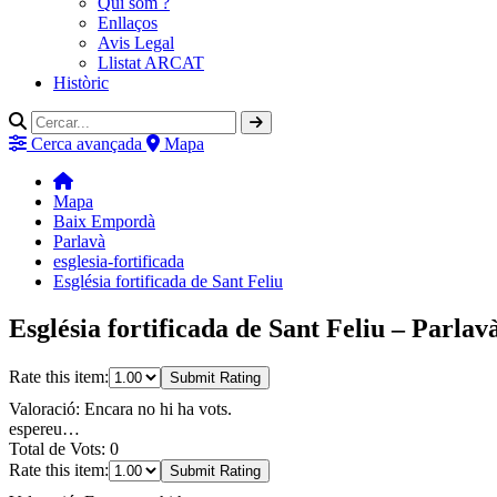
Qui som ?
Enllaços
Avis Legal
Llistat ARCAT
Històric
Cerca avançada
Mapa
Mapa
Baix Empordà
Parlavà
esglesia-fortificada
Església fortificada de Sant Feliu
Església fortificada de Sant Feliu – Parla
Rate this item:
Submit Rating
Valoració: Encara no hi ha vots.
espereu…
Total de Vots: 0
Rate this item:
Submit Rating