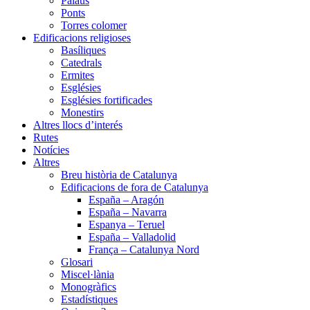
Palaus
Ponts
Torres colomer
Edificacions religioses
Basíliques
Catedrals
Ermites
Esglésies
Esglésies fortificades
Monestirs
Altres llocs d’interés
Rutes
Notícies
Altres
Breu història de Catalunya
Edificacions de fora de Catalunya
España – Aragón
España – Navarra
Espanya – Teruel
España – Valladolid
França – Catalunya Nord
Glosari
Miscel·lània
Monogràfics
Estadístiques