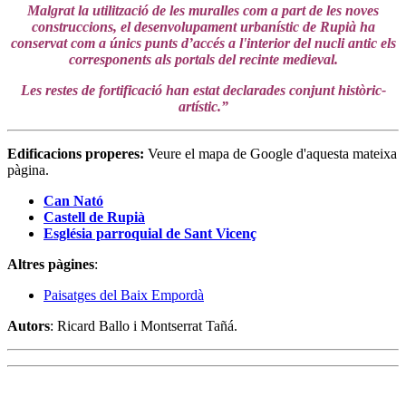
Malgrat la utilització de les muralles com a part de les noves
construccions, el desenvolupament urbanístic de Rupià ha
conservat com a únics punts d’accés a l'interior del nucli antic els
corresponents als portals del recinte medieval.
Les restes de fortificació han estat declarades conjunt històric-
artístic.”
Edificacions properes:
Veure el mapa de Google d'aquesta mateixa
pàgina.
Can Nató
Castell de Rupià
Església parroquial de Sant Vicenç
Altres pàgines
:
Paisatges del Baix Empordà
Autors
: Ricard Ballo i Montserrat Tañá.