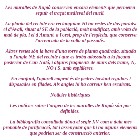
Les muralles de Rupià conserven encara elements que permeten
seguir el traçat medieval del nucli.
La planta del recinte era rectangular. Hi ha restes de dos portals:
el d'Avall, situat al SE de la població, molt modificat, amb volta de
maó de pla, i el d'Amunt, a l'oest, prop de l'església, que conserva
l'arrencada de la volta al passadís.
Altres restes són la base d'una torre de planta quadrada, situada
a l'angle NE del recinte i que es troba adossada a la façana
posterior de Can Nató, i alguns fragments de murs dels trams, N,
NO i S, amb espitlleres.
En conjunt, l'aparell emprat és de pedres bastant regulars i
disposades en filades. Als angles hi ha carreus ben escairats.
Notícies històriques
Les notícies sobre l’origen de les muralles de Rupià són poc
definides.
La bibliografia consultada dóna el segle XV com a data més
probable de fortificació, tot i assenyalar que hi ha alguns elements
que podrien ser de construcció anterior.