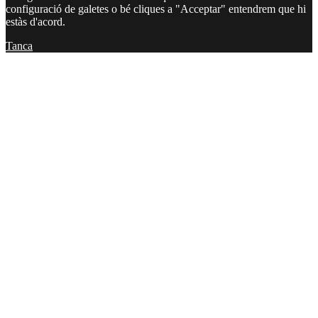
configuració de galetes o bé cliques a "Acceptar" entendrem que hi
estàs d'acord.
Tanca