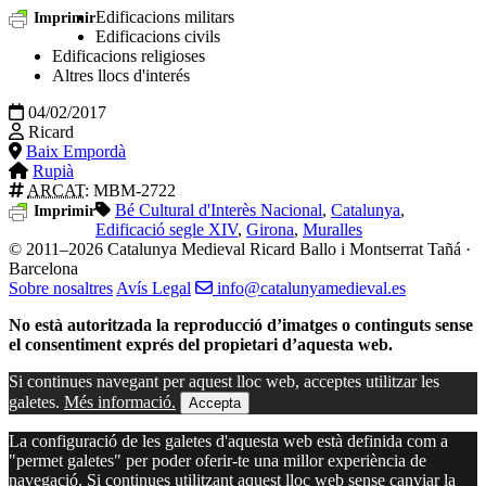
Edificacions militars
Imprimir
Edificacions civils
Edificacions religioses
Altres llocs d'interés
04/02/2017
Ricard
Baix Empordà
Rupià
ARCAT
: MBM-2722
Bé Cultural d'Interès Nacional
,
Catalunya
,
Imprimir
Edificació segle XIV
,
Girona
,
Muralles
© 2011–2026 Catalunya Medieval
Ricard Ballo i Montserrat Tañá ·
Barcelona
Sobre nosaltres
Avís Legal
info@catalunyamedieval.es
No està autoritzada la reproducció d’imatges o continguts sense
el consentiment exprés del propietari d’aquesta web.
Si continues navegant per aquest lloc web, acceptes utilitzar les
galetes.
Més informació.
Accepta
La configuració de les galetes d'aquesta web està definida com a
"permet galetes" per poder oferir-te una millor experiència de
navegació. Si continues utilitzant aquest lloc web sense canviar la