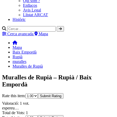
Qui som ?
Enllaços
Avis Legal
Llistat ARCAT
Històric
Cerca avançada
Mapa
Mapa
Baix Empordà
Rupià
muralles
Muralles de Rupià
Muralles de Rupià – Rupià / Baix
Empordà
Rate this item:
Submit Rating
Valoració: 1 vot.
espereu…
Total de Vots: 1