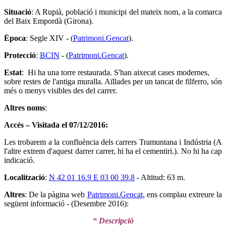
Situació
: A Rupià, població i municipi del mateix nom, a la comarca
del Baix Empordà (Girona).
Època
: Segle XIV - (
Patrimoni.Gencat
).
Protecció
:
BCIN
- (
Patrimoni.Gencat
).
Estat
: Hi ha una torre restaurada. S'han aixecat cases modernes,
sobre restes de l'antiga muralla. Aïllades per un tancat de filferro, són
més o menys visibles des del carrer.
Altres noms
:
Accés – Visitada el 07/12/2016:
Les trobarem a la confluència dels carrers Tramuntana i Indústria (A
l'altre extrem d'aquest darrer carrer, hi ha el cementiri.). No hi ha cap
indicació.
Localització
:
N 42 01 16.9 E 03 00 39.8
- Altitud: 63 m.
Altres
: De la pàgina web
Patrimoni.Gencat
, ens complau extreure la
següent informació - (Desembre 2016):
“ Descripció