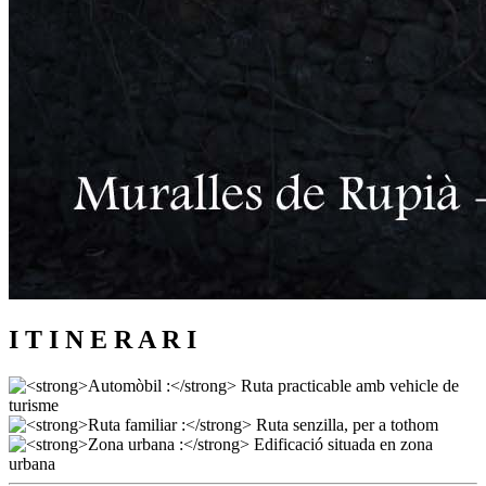
I T I N E R A R I