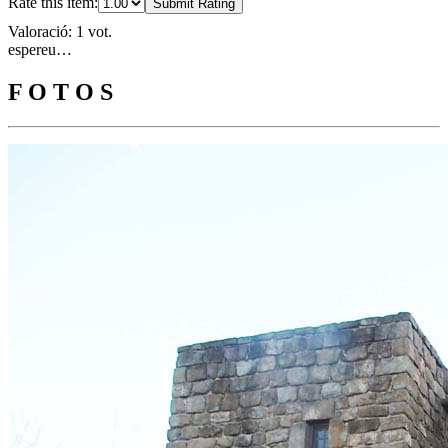
Rate this item:
Submit Rating
Valoració: 1 vot.
espereu…
F O T O S