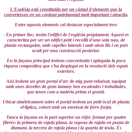
L'Església està constituïda per un cúmul d'elements que la
converteixen en un conjunt patrimonial molt important i atractiu
.
Entre aquests elements cal destacar especialment tres:
- En primer lloc, tenim l'edifici de l'església pròpiament. Aquest es
caracteritza per ser un edifici petit i recollit d'una sola nau, de
planta rectangular, amb capelles laterals i amb absis llis i en part
ocult per una construcció posterior.
En la façana principal trobem concentrada i aplegada la poca
riquesa compositiva que s'ha desplegat en la resolució dels espais
exteriors.
Així trobem un gran portal d'arc de mig punt rebaixat, equipat
amb unes dovelles de gran tamany ben escairades i treballades,
que tenen com a matèria prima el granit.
Ubicat simètricament sobre el portal trobem un petit òcul de planta
el·líptica, cobert amb un enreixat de ferro forjat.
Tanca la façana en la part superior un ràfec format per quatre
fileres: la primera de rajola plana, la segona de rajola en punta de
diamant, la tercera de rajola plana i la quarta de teula. És