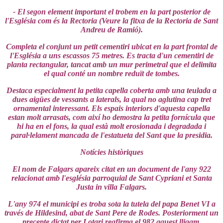
- El segon element important el trobem en la part posterior de
l'Església com és la Rectoria (Veure la fitxa de la Rectoria de Sant
Andreu de Ramió).
Completa el conjunt un petit cementiri ubicat en la part frontal de
l'Església a uns escassos 75 metres. Es tracta d'un cementiri de
planta rectangular, tancat amb un mur perimetral que el delimita
el qual conté un nombre reduït de tombes.
Destaca especialment la petita capella coberta amb una teulada a
dues aigües de vessants a laterals, la qual no aglutina cap tret
ornamental interessant. Els espais interiors d'aquesta capella
estan molt arrasats, com així ho demostra la petita fornícula que
hi ha en el fons, la qual està molt erosionada i degradada i
paral·lelament mancada de l'estatueta del Sant que la presidia.
Notícies històriques
El nom de Falgars apareix citat en un document de l'any 922
relacionat amb l'església parroquial de Sant Cypriani et Santa
Justa in villa Falgars.
L'any 974 el municipi es troba sota la tutela del papa Benet VI a
través de Hildesind, abat de Sant Pere de Rodes. Posteriorment un
precepte dictat per Lotari reafirma el 982 aquest lligam.