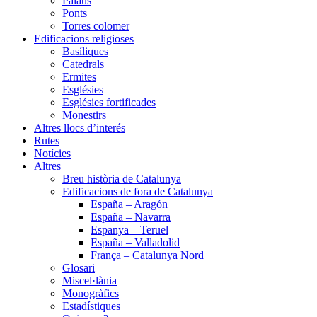
Palaus
Ponts
Torres colomer
Edificacions religioses
Basíliques
Catedrals
Ermites
Esglésies
Esglésies fortificades
Monestirs
Altres llocs d’interés
Rutes
Notícies
Altres
Breu història de Catalunya
Edificacions de fora de Catalunya
España – Aragón
España – Navarra
Espanya – Teruel
España – Valladolid
França – Catalunya Nord
Glosari
Miscel·lània
Monogràfics
Estadístiques