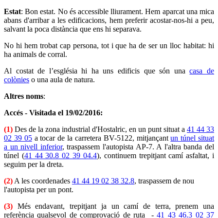
Estat
: Bon estat. No és accessible lliurament. Hem aparcat una mica
abans d'arribar a les edificacions, hem preferir acostar-nos-hi a peu,
salvant la poca distància que ens hi separava.
No hi hem trobat cap persona, tot i que ha de ser un lloc habitat: hi
ha animals de corral.
Al costat de l’església hi ha uns edificis que són una
casa de
colònies
o una aula de natura.
Altres noms
:
Accés - Visitada el 19/02/2016:
(1)
Des de la zona industrial d'Hostalric, en un punt situat a
41 44 33
02 39 05
a tocar de la carretera BV-5122, mitjançant
un túnel situat
a un nivell inferior
, traspassem l'autopista AP-7. A l'altra banda del
túnel (
41 44 30.8 02 39 04.4
), continuem trepitjant camí asfaltat, i
seguim per la dreta.
(2)
A les coordenades
41 44 19 02 38 32.8
, traspassem de nou
l'autopista per un pont.
(3)
Més endavant, trepitjant ja un camí de terra, prenem una
referència qualsevol de comprovació de ruta -
41 43 46.3 02 37