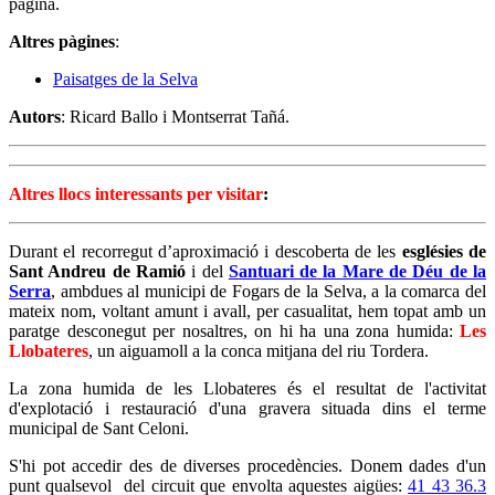
pàgina.
Altres pàgines
:
Paisatges de la Selva
Autors
: Ricard Ballo i Montserrat Tañá.
Altres llocs interessants per visitar
:
Durant el recorregut d’aproximació i descoberta de les
esglésies de
Sant Andreu de Ramió
i del
Santuari de la Mare de Déu de la
Serra
, ambdues al municipi de Fogars de la Selva, a la comarca del
mateix nom, voltant amunt i avall, per casualitat, hem topat amb un
paratge desconegut per nosaltres, on hi ha una zona humida:
Les
Llobateres
, un aiguamoll a la conca mitjana del riu Tordera.
La zona humida de les Llobateres és el resultat de l'activitat
d'explotació i restauració d'una gravera situada dins el terme
municipal de Sant Celoni.
S'hi pot accedir des de diverses procedències. Donem dades d'un
punt qualsevol del circuit que envolta aquestes aigües:
41 43 36.3