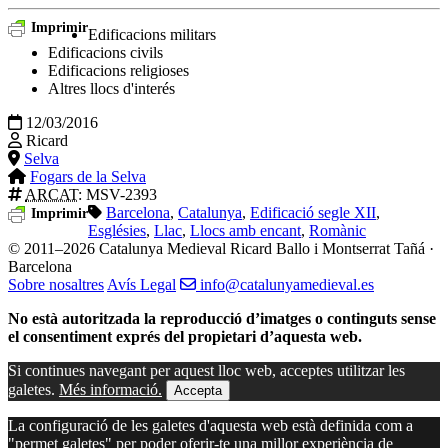
Imprimir
Edificacions militars
Edificacions civils
Edificacions religioses
Altres llocs d'interés
12/03/2016
Ricard
Selva
Fogars de la Selva
ARCAT
: MSV-2393
Barcelona
,
Catalunya
,
Edificació segle XII
,
Imprimir
Esglésies
,
Llac
,
Llocs amb encant
,
Romànic
© 2011–2026 Catalunya Medieval
Ricard Ballo i Montserrat Tañá ·
Barcelona
Sobre nosaltres
Avís Legal
info@catalunyamedieval.es
No està autoritzada la reproducció d’imatges o continguts sense
el consentiment exprés del propietari d’aquesta web.
Si continues navegant per aquest lloc web, acceptes utilitzar les
galetes.
Més informació.
Accepta
La configuració de les galetes d'aquesta web està definida com a
"permet galetes" per poder oferir-te una millor experiència de