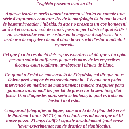
l'església presenta avui en dia.
Aquesta teoria és perfectament coherent si tenim en compte una
sèrie d'arguments com ara: des de la morfologia de la nau la qual
és bastant irregular i híbrida, ja que no presenta un cos homogeni
sinó tot el contrari, està de cantó; passant per l'absis el qual és llis i
no semicircular com és costum en la majoria d'esglésies i fins
arribar a la capçalera la qual dóna la sensació d'estar mutilada i
esgarrada.
Pel que fa a la resolució dels espais exteriors cal dir que s'ha optat
per una solució uniforme, ja que els murs de les respectives
façanes estan totalment arrebossats i pintats de blanc.
En quant a l'estat de conservació de l'Església, cal dir que no és
dolent però tampoc és extremadament bo. I és que una petita
intervenció en matèria de manteniment i millora d'algunes parts
puntuals aniria molt be, per tal de preservar la seva integritat
física. Una d'aquestes parts seria la teulada, la qual es troba en
bastant mal estat.
Comparant fotografies antigues, com ara la de la fitxa del Servei
de Patrimoni núm. 26.732, amb actuals ens adonem que tot hi
haver passat 23 anys l'edifici segueix absolutament igual sense
haver experimentat canvis dràstics ni significatius.