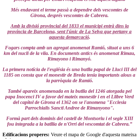
Més endavant el terme passà a dependre dels vescomtes de
Girona, després vescomtes de Cabrera.
Amb la divisió provincial del 1833 el municipi entrà dins la
província de Barcelona, sent l'únic de La Selva que pertany a
aquesta demarcació
.
Fogars compta amb un agregat anomenat Ramió, situat a uns 6
km del nucli de la vila. En documents antics és anomenat Rimau,
Rimayono i Rimanyó.
La primera notícia de l'església és una butlla papal de Lluci III del
1185 on consta que el monestir de Breda tenia importants alous a
la parròquia de Ramió.
També apareix anomenada en la butlla del 1246 atorgada pel
papa Inocenci IV a favor del mateix monestir i en el Llibre Verd
del capítol de Girona el 1362 on se l'anomena "Ecclesia
Parrochialis Sancti Andree de Rimanyono".
Formà part dels dominis del castell de Montsoriu i el segle XIII
fou integrada a la batllia de n'Orri del vescomtat de Cabrera.”
Edificacions properes:
Veure el mapa de Google d'aquesta mateixa