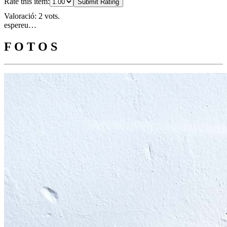
Rate this item:
Submit Rating
Valoració: 2 vots.
espereu…
F O T O S