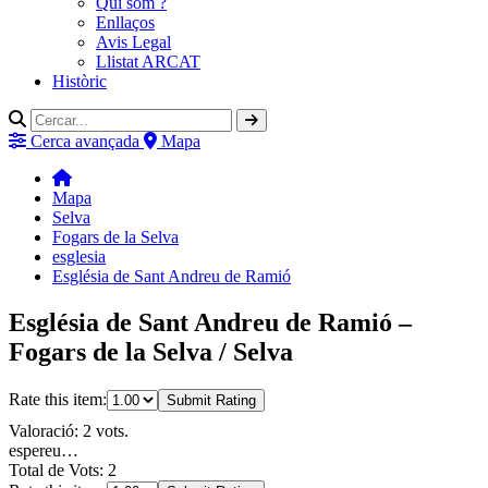
Qui som ?
Enllaços
Avis Legal
Llistat ARCAT
Històric
Cerca avançada
Mapa
Mapa
Selva
Fogars de la Selva
esglesia
Església de Sant Andreu de Ramió
Església de Sant Andreu de Ramió –
Fogars de la Selva / Selva
Rate this item:
Submit Rating
Valoració: 2 vots.
espereu…
Total de Vots: 2