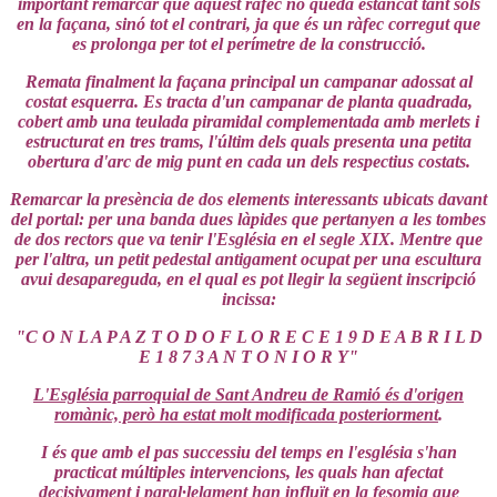
important remarcar que aquest ràfec no queda estancat tant sols
en la façana, sinó tot el contrari, ja que és un ràfec corregut que
es prolonga per tot el perímetre de la construcció.
Remata finalment la façana principal un campanar adossat al
costat esquerra. Es tracta d'un campanar de planta quadrada,
cobert amb una teulada piramidal complementada amb merlets i
estructurat en tres trams, l'últim dels quals presenta una petita
obertura d'arc de mig punt en cada un dels respectius costats.
Remarcar la presència de dos elements interessants ubicats davant
del portal: per una banda dues làpides que pertanyen a les tombes
de dos rectors que va tenir l'Església en el segle XIX. Mentre que
per l'altra, un petit pedestal antigament ocupat per una escultura
avui desapareguda, en el qual es pot llegir la següent inscripció
incissa:
"C O N L A P A Z T O D O F L O R E C E 1 9 D E A B R I L D
E 1 8 7 3 A N T O N I O R Y"
L'Església parroquial de Sant Andreu de Ramió és d'origen
romànic, però ha estat molt modificada posteriorment
.
I és que amb el pas successiu del temps en l'església s'han
practicat múltiples intervencions, les quals han afectat
decisivament i paral·lelament han influït en la fesomia que