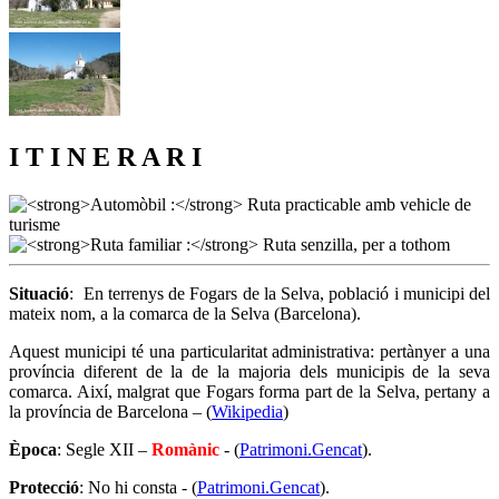
I T I N E R A R I
Situació
: En terrenys de Fogars de la Selva, població i municipi del
mateix nom, a la comarca de la Selva (Barcelona).
Aquest municipi té una particularitat administrativa: pertànyer a una
província diferent de la de la majoria dels municipis de la seva
comarca. Així, malgrat que Fogars forma part de la Selva, pertany a
la província de Barcelona – (
Wikipedia
)
Època
: Segle XII –
Romànic
- (
Patrimoni.Gencat
).
Protecció
: No hi consta - (
Patrimoni.Gencat
).