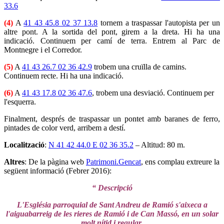
33.6
(4)
A
41 43 45.8 02 37 13.8
tornem a traspassar l'autopista per un
altre pont. A la sortida del pont, girem a la dreta. Hi ha una
indicació. Continuem per camí de terra. Entrem al Parc de
Montnegre i el Corredor.
(5)
A
41 43 26.7 02 36 42.9
trobem una cruïlla de camins.
Continuem recte. Hi ha una indicació.
(6)
A
41 43 17.8 02 36 47.6
, trobem una desviació. Continuem per
l'esquerra.
Finalment, després de traspassar un pontet amb baranes de ferro,
pintades de color verd, arribem a destí.
Localització
:
N 41 42 44.0 E 02 36 35.2
– Altitud: 80 m.
Altres
: De la pàgina web
Patrimoni.Gencat
, ens complau extreure la
següent informació (Febrer 2016):
“ Descripció
L'Església parroquial de Sant Andreu de Ramió s'aixeca a
l'aiguabarreig de les rieres de Ramió i de Can Massó, en un solar
molt nítid i regular.