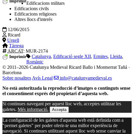
Imprimir
Edificacions militars
Edificacions civils
Edificacions religioses
Altres llocs d'interés
12/06/2015
Ricard
Urgell
Tàrrega
ARCAT
: MUR-2174
Catalunya
,
Edificació segle XII
,
Ermites
,
Lleida
,
Imprimir
Romànic
© 2011–2026 Catalunya Medieval
Ricard Ballo i Montserrat Tañá ·
Barcelona
Sobre nosaltres
Avís Legal
info@catalunyamedieval.es
No està autoritzada la reproducció d’imatges o continguts sense
el consentiment exprés del propietari d’aquesta web.
Si continues navegant per aquest lloc web, acceptes utilitzar les
galetes.
Més informació.
Accepta
La configuració de les galetes d'aquesta web està definida com a
"permet galetes" per poder oferir-te una millor experiència de
navegació. Si continues utilitzant aquest lloc web sense canviar la