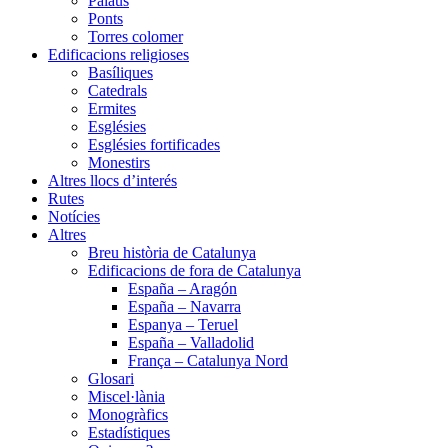
Palaus
Ponts
Torres colomer
Edificacions religioses
Basíliques
Catedrals
Ermites
Esglésies
Esglésies fortificades
Monestirs
Altres llocs d’interés
Rutes
Notícies
Altres
Breu història de Catalunya
Edificacions de fora de Catalunya
España – Aragón
España – Navarra
Espanya – Teruel
España – Valladolid
França – Catalunya Nord
Glosari
Miscel·lània
Monogràfics
Estadístiques