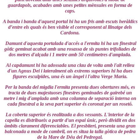
guardapols, acabades amb unes petites mènsules en forma de
caps.
A banda i banda d'aquest portal hi ha un fris amb escuts heràldics
d’entre els quals és ben visible el corresponent al llinatge dels
Cardona.
Damunt d'aquesta portalada d'accés a l'ermita hi ha un finestral
gòtic geminat acabat amb una rosassa de sis puntes trifoliades de
dos metres d'alçada i 1 metre amb 50 centímetres d'amplada.
Al capdamunt hi ha adossada una clau de volta amb l'alt relleu
d'un Agnus Dei i lateralment als extrems superiors hi ha dues
figures esculpides, una és un àngel i l'altra Verge Maria.
Per la banda del migdia l'ermita presenta dues obertures més, es
tracta de dues majestuoses finestres geminades de gairebé un
metre i mig d'amplada amb una columna de separació interna on
cada finestral a la seva part superior és coronat per un rosetó.
La coberta superior és realitzada a dos vessants. L'interior de la
capella es distribueix a partir d'un espai únic, però dividit en dos
àmbits clarament diferenciables. El presbiteri, presenta una gran
balconada a mode de cambril, on es situa la talla gòtica de pedra
de la Mare de Déu del Pedregal.