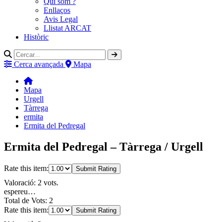
Qui som ?
Enllaços
Avis Legal
Llistat ARCAT
Històric
Cerca avançada
Mapa
Mapa
Urgell
Tàrrega
ermita
Ermita del Pedregal
Ermita del Pedregal – Tàrrega / Urgell
Rate this item:
Submit Rating
Valoració: 2 vots.
espereu…
Total de Vots: 2
Rate this item:
Submit Rating