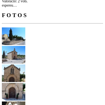
Valoració: 2 vots.
espereu…
F O T O S