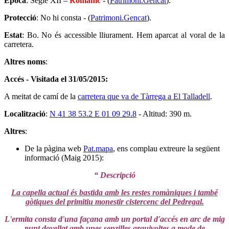
Època
: Segle XII –
Romànic
- (
Patrimoni.Gencat
).
Protecció
: No hi consta - (
Patrimoni.Gencat
).
Estat
: Bo. No és accessible lliurament. Hem aparcat al voral de la
carretera.
Altres noms
:
Accés - Visitada el 31/05/2015:
A meitat de camí de la
carretera que va de Tàrrega a El Talladell
.
Localització
:
N 41 38 53.2 E 01 09 29.8
- Altitud: 390 m.
Altres
:
De la pàgina web
Pat.mapa
, ens complau extreure la següent
informació (Maig 2015):
“ Descripció
La capella actual és bastida amb les restes romàniques i també
gòtiques del primitiu monestir cistercenc del Pedregal.
L'ermita consta d'una façana amb un portal d'accés en arc de mig
punt dovellat amb unes senzilles arquivoltes a mode de