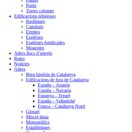
Palaus
Ponts
Torres colomer
Edificacions religioses
Basíliques
Catedrals
Ermites
Esglésies
Esglésies fortificades
Monestirs
Altres llocs d’interés
Rutes
Notícies
Altres
Breu història de Catalunya
Edificacions de fora de Catalunya
España – Aragón
España – Navarra
Espanya – Teruel
España – Valladolid
França – Catalunya Nord
Glosari
Miscel·lània
Monogràfics
Estadístiques