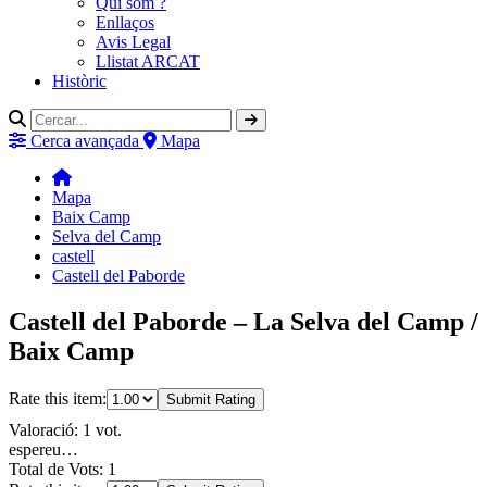
Qui som ?
Enllaços
Avis Legal
Llistat ARCAT
Històric
Cerca avançada
Mapa
Mapa
Baix Camp
Selva del Camp
castell
Castell del Paborde
Castell del Paborde – La Selva del Camp /
Baix Camp
Rate this item:
Submit Rating
Valoració: 1 vot.
espereu…
Total de Vots: 1