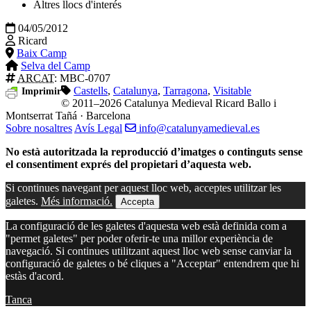
Altres llocs d'interés
04/05/2012
Ricard
Baix Camp
Selva del Camp
ARCAT
: MBC-0707
Castells
,
Catalunya
,
Tarragona
,
Visitable
Imprimir
© 2011–2026 Catalunya Medieval
Ricard Ballo i
Montserrat Tañá · Barcelona
Sobre nosaltres
Avís Legal
info@catalunyamedieval.es
No està autoritzada la reproducció d’imatges o continguts sense
el consentiment exprés del propietari d’aquesta web.
Si continues navegant per aquest lloc web, acceptes utilitzar les
galetes.
Més informació.
Accepta
La configuració de les galetes d'aquesta web està definida com a
"permet galetes" per poder oferir-te una millor experiència de
navegació. Si continues utilitzant aquest lloc web sense canviar la
configuració de galetes o bé cliques a "Acceptar" entendrem que hi
estàs d'acord.
Tanca