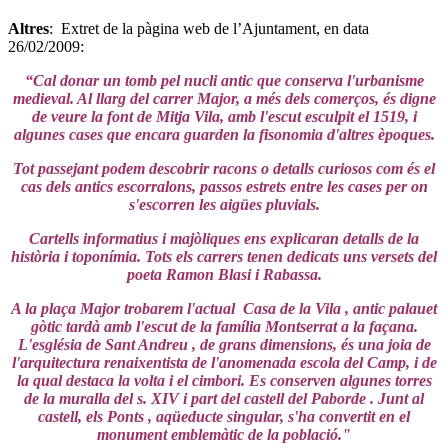
Altres
: Extret de la pàgina web de l’Ajuntament, en data
26/02/2009:
“Cal donar un tomb pel nucli antic que conserva l'urbanisme
medieval. Al llarg del carrer Major, a més dels comerços, és digne
de veure la font de Mitja Vila, amb l'escut esculpit el 1519, i
algunes cases que encara guarden la fisonomia d'altres èpoques.
Tot passejant podem descobrir racons o detalls curiosos com és el
cas dels antics escorralons, passos estrets entre les cases per on
s'escorren les aigües pluvials.
Cartells informatius i majòliques ens explicaran detalls de la
història i toponímia. Tots els carrers tenen dedicats uns versets del
poeta Ramon Blasi i Rabassa.
A la plaça Major trobarem l'actual Casa de la Vila , antic palauet
gòtic tardà amb l'escut de la família Montserrat a la façana.
L'església de Sant Andreu , de grans dimensions, és una joia de
l'arquitectura renaixentista de l'anomenada escola del Camp, i de
la qual destaca la volta i el cimbori. Es conserven algunes torres
de la muralla del s. XIV i part del castell del Paborde . Junt al
castell, els Ponts , aqüeducte singular, s'ha convertit en el
monument emblemàtic de la població.
"