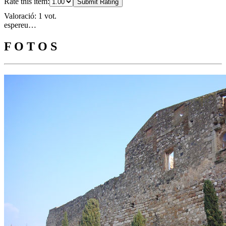
Rate this item:
Submit Rating
Valoració: 1 vot.
espereu…
F O T O S