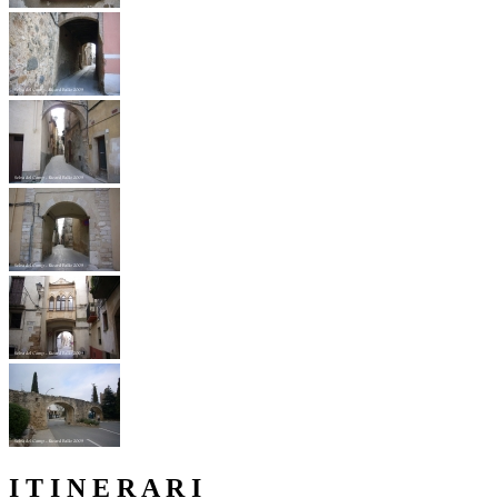
I T I N E R A R I