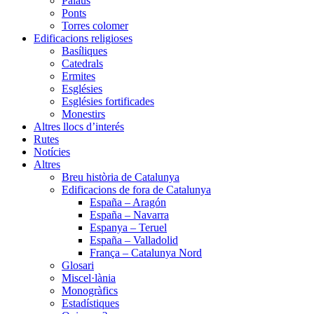
Palaus
Ponts
Torres colomer
Edificacions religioses
Basíliques
Catedrals
Ermites
Esglésies
Esglésies fortificades
Monestirs
Altres llocs d’interés
Rutes
Notícies
Altres
Breu història de Catalunya
Edificacions de fora de Catalunya
España – Aragón
España – Navarra
Espanya – Teruel
España – Valladolid
França – Catalunya Nord
Glosari
Miscel·lània
Monogràfics
Estadístiques