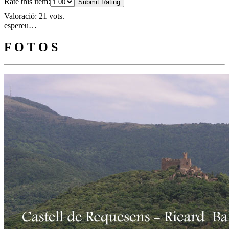
Rate this item:
Submit Rating
Valoració: 21 vots.
espereu…
F O T O S