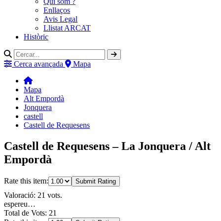
Qui som ?
Enllaços
Avis Legal
Llistat ARCAT
Històric
Cerca avançada
Mapa
Mapa
Alt Empordà
Jonquera
castell
Castell de Requesens
Castell de Requesens – La Jonquera / Alt
Empordà
Rate this item:
Submit Rating
Valoració: 21 vots.
espereu…
Total de Vots: 21