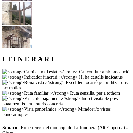
I T I N E R A R I
Situació
: En terrenys del municipi de La Jonquera (Alt Empordà) -
Girona