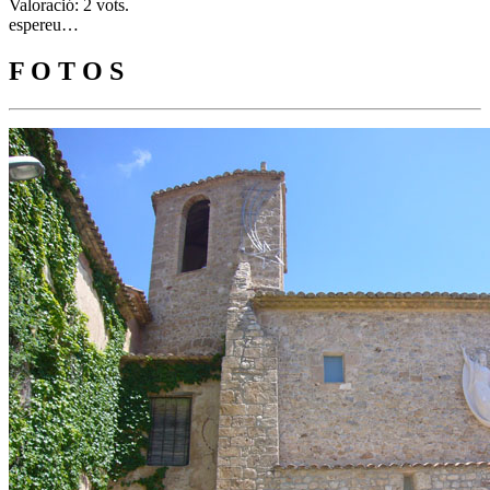
Valoració: 2 vots.
espereu…
F O T O S