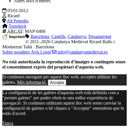
Altres llocs d'interés
05/01/2012
Ricard
Alt Penedès
Torrelavit
ARCAT
: MAP-0406
Barcelona
,
Castells
,
Catalunya
,
Desaparegut
Imprimir
© 2011–2026 Catalunya Medieval
Ricard Ballo i
Montserrat Tañá · Barcelona
Sobre nosaltres
Avís Legal
info@catalunyamedieval.es
No està autoritzada la reproducció d’imatges o continguts sense
el consentiment exprés del propietari d’aquesta web.
Si continues navegant per aquest lloc web, acceptes utilitzar les
galetes.
Més informació.
Accepta
La configuració de les galetes d'aquesta web està definida com a
"permet galetes" per poder oferir-te una millor experiència de
navegació. Si continues utilitzant aquest lloc web sense canviar la
configuració de galetes o bé cliques a "Acceptar" entendrem que hi
estàs d'acord.
Tanca