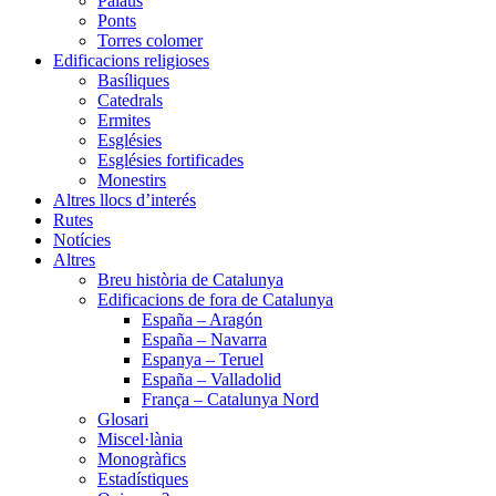
Palaus
Ponts
Torres colomer
Edificacions religioses
Basíliques
Catedrals
Ermites
Esglésies
Esglésies fortificades
Monestirs
Altres llocs d’interés
Rutes
Notícies
Altres
Breu història de Catalunya
Edificacions de fora de Catalunya
España – Aragón
España – Navarra
Espanya – Teruel
España – Valladolid
França – Catalunya Nord
Glosari
Miscel·lània
Monogràfics
Estadístiques