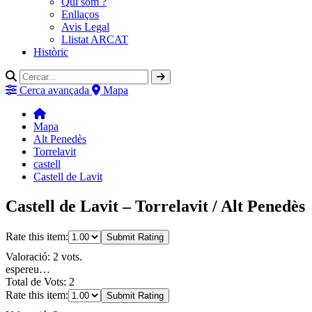
Qui som ?
Enllaços
Avis Legal
Llistat ARCAT
Històric
Cerca avançada
Mapa
Mapa
Alt Penedès
Torrelavit
castell
Castell de Lavit
Castell de Lavit – Torrelavit / Alt Penedès
Rate this item:
Submit Rating
Valoració: 2 vots.
espereu…
Total de Vots: 2
Rate this item:
Submit Rating