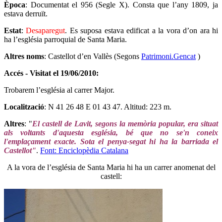
Època
: Documentat el 956 (Segle X). Consta que l’any 1809, ja
estava derruït.
Estat
:
Desaparegut
. Es suposa estava edificat a la vora d’on ara hi
ha l’església parroquial de Santa Maria.
Altres noms
: Castellot d’en Vallès (Segons
Patrimoni.Gencat
)
Accés - Visitat el 19/06/2010:
Trobarem l’església al carrer Major.
Localització
: N 41 26 48 E 01 43 47. Altitud: 223 m.
Altres
: "
El castell de Lavit, segons la memòria popular, era situat
als voltants d'aquesta església, bé que no se'n coneix
l'emplaçament exacte. Sota el penya-segat hi ha la barriada el
Castellot"
.
Font: Enciclopèdia Catalana
A la vora de l’església de Santa Maria hi ha un carrer anomenat del
castell: