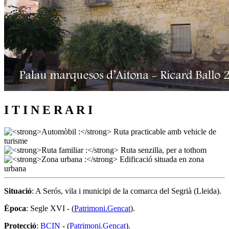
I T I N E R A R I
Situació
: A Serós, vila i municipi de la comarca del Segrià (Lleida).
Època
: Segle XVI - (
Patrimoni.Gencat
).
Protecció
:
BCIN
- (
Patrimoni.Gencat
).