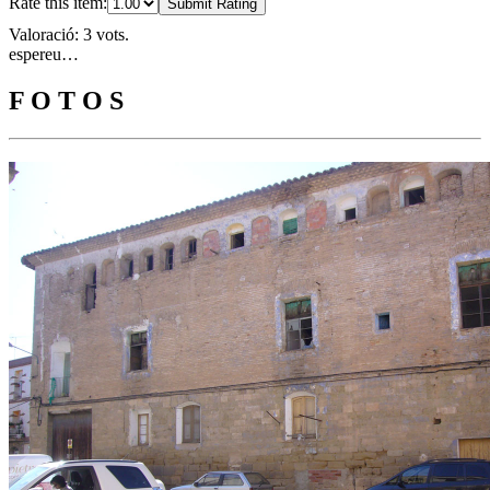
Rate this item:
Submit Rating
Valoració: 3 vots.
espereu…
F O T O S