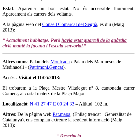
Estat
: Aparenta un bon estat. No és accessible lliurament.
Aparcament als carrers dels voltants.
A la pàgina web del
Consell Comarcal del Segrià
, es diu (Maig
2013):
“ Actualment habitatge. Però
havia estat quartell de la guàrdia
civil
, manté la façana i l'escala senyorial.”
Altres noms
: Palau dels
Montcada
/ Palau dels Marquesos de
Medinaceli - (
Patrimoni.Gencat
).
Accés - Visitat el 11/05/2013
:
El trobarem a la Plaça Mestre Viladegut nº 8, cantonada carrer
Comerç, al costat mateix de la Plaça Major.
Localització
:
N 41 27 47 E 00 24 33
– Altitud: 102 m.
Altres
: De la pàgina web
Pat.mapa
, (Enllaç trencat - Generalitat de
Catalunya), ens complau extreure la següent informació (Maig
2013):
“ Descripció