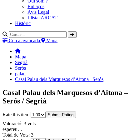
Qui som ?
Enllaços
Avis Legal
Llistat ARCAT
Històric
Cerca avançada
Mapa
Mapa
Segrià
Seròs
palau
Casal Palau dels Marquesos d’Aitona –Serós
Casal Palau dels Marquesos d’Aitona –
Serós / Segrià
Rate this item:
Submit Rating
Valoració: 3 vots.
espereu…
Total de Vots: 3