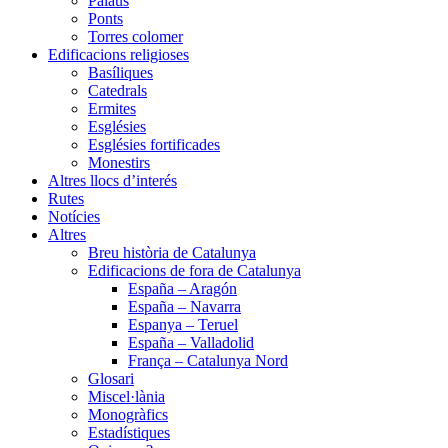
Palaus
Ponts
Torres colomer
Edificacions religioses
Basíliques
Catedrals
Ermites
Esglésies
Esglésies fortificades
Monestirs
Altres llocs d’interés
Rutes
Notícies
Altres
Breu història de Catalunya
Edificacions de fora de Catalunya
España – Aragón
España – Navarra
Espanya – Teruel
España – Valladolid
França – Catalunya Nord
Glosari
Miscel·lània
Monogràfics
Estadístiques