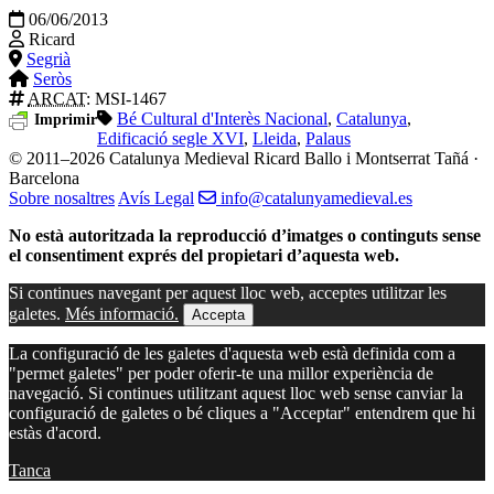
06/06/2013
Ricard
Segrià
Seròs
ARCAT
: MSI-1467
Bé Cultural d'Interès Nacional
,
Catalunya
,
Imprimir
Edificació segle XVI
,
Lleida
,
Palaus
© 2011–2026 Catalunya Medieval
Ricard Ballo i Montserrat Tañá ·
Barcelona
Sobre nosaltres
Avís Legal
info@catalunyamedieval.es
No està autoritzada la reproducció d’imatges o continguts sense
el consentiment exprés del propietari d’aquesta web.
Si continues navegant per aquest lloc web, acceptes utilitzar les
galetes.
Més informació.
Accepta
La configuració de les galetes d'aquesta web està definida com a
"permet galetes" per poder oferir-te una millor experiència de
navegació. Si continues utilitzant aquest lloc web sense canviar la
configuració de galetes o bé cliques a "Acceptar" entendrem que hi
estàs d'acord.
Tanca