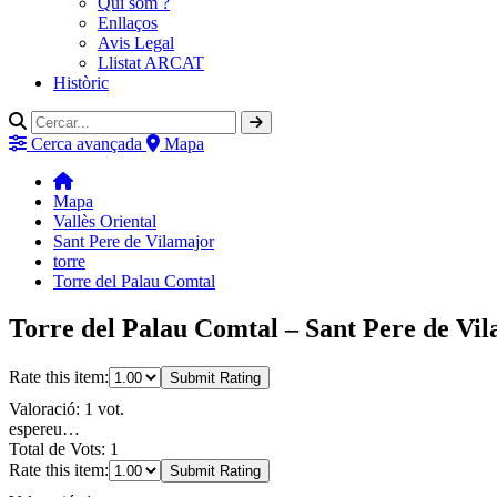
Qui som ?
Enllaços
Avis Legal
Llistat ARCAT
Històric
Cerca avançada
Mapa
Mapa
Vallès Oriental
Sant Pere de Vilamajor
torre
Torre del Palau Comtal
Torre del Palau Comtal – Sant Pere de Vil
Rate this item:
Submit Rating
Valoració: 1 vot.
espereu…
Total de Vots: 1
Rate this item:
Submit Rating