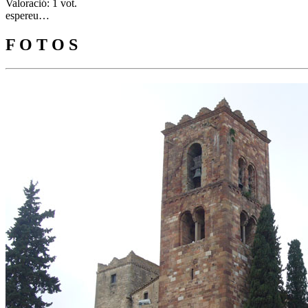
Valoració: 1 vot.
espereu…
F O T O S