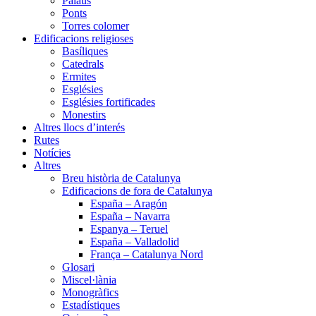
Palaus
Ponts
Torres colomer
Edificacions religioses
Basíliques
Catedrals
Ermites
Esglésies
Esglésies fortificades
Monestirs
Altres llocs d’interés
Rutes
Notícies
Altres
Breu història de Catalunya
Edificacions de fora de Catalunya
España – Aragón
España – Navarra
Espanya – Teruel
España – Valladolid
França – Catalunya Nord
Glosari
Miscel·lània
Monogràfics
Estadístiques