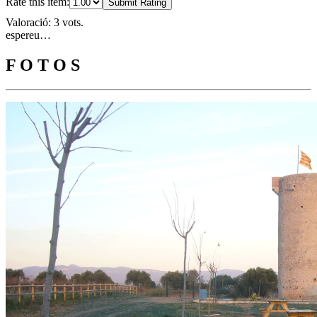
Rate this item:
Submit Rating
Valoració: 3 vots.
espereu…
F O T O S