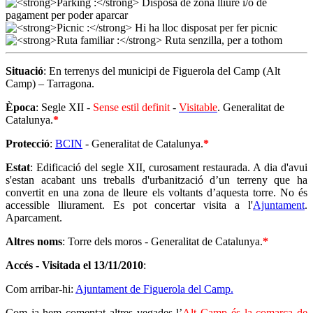
Situació
: En terrenys del municipi de Figuerola del Camp (Alt
Camp) – Tarragona.
Època
: Segle XII -
Sense estil definit
-
Visitable
. Generalitat de
Catalunya.
*
Protecció
:
BCIN
- Generalitat de Catalunya.
*
Estat
: Edificació del segle XII, curosament restaurada. A dia d'avui
s'estan acabant uns treballs d'urbanització d’un terreny que ha
convertit en una zona de lleure els voltants d’aquesta torre. No és
accessible lliurament. Es pot concertar visita a l'
Ajuntament
.
Aparcament.
Altres noms
: Torre dels moros - Generalitat de Catalunya.
*
Accés - Visitada el
13/11/2010
:
Com arribar-hi:
Ajuntament de Figuerola del Camp.
Com ja hem comentat altres vegades l’
Alt Camp és la comarca de