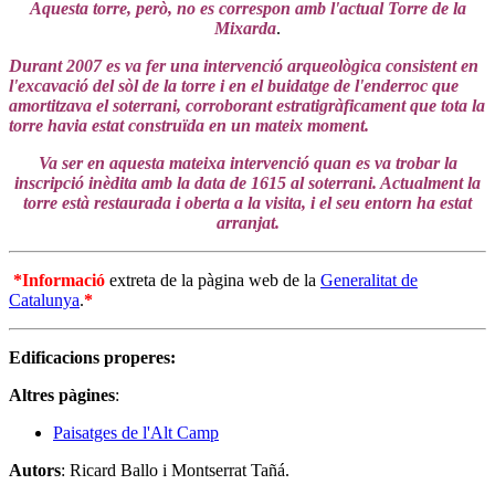
Aquesta torre, però, no es correspon amb l'actual Torre de la
Mixarda
.
Durant 2007 es va fer una intervenció arqueològica consistent en
l'excavació del sòl de la torre i en el buidatge de l'enderroc que
amortitzava el soterrani, corroborant estratigràficament que tota la
torre havia estat construïda en un mateix moment.
Va ser en aquesta mateixa intervenció quan es va trobar la
inscripció inèdita amb la data de 1615 al soterrani. Actualment la
torre està restaurada i oberta a la visita, i el s
eu entorn ha estat
arranjat.
*Informació
extreta de la pàgina web de la
Generalitat de
Catalunya
.
*
Edificacions properes:
Altres pàgines
:
Paisatges de l'Alt Camp
Autors
: Ricard Ballo i Montserrat Tañá.