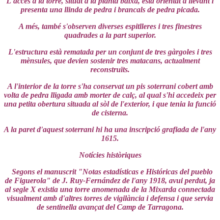
L'accés a la torre, situat a la planta baixa, està orientat a llevant i
presenta una llinda de pedra i brancals de pedra picada.
A més, també s'observen diverses espitlleres i tres finestres
quadrades a la part superior.
L'estructura està rematada per un conjunt de tres gàrgoles i tres
mènsules, que devien sostenir tres matacans, actualment
reconstruïts.
A l'interior de la torre s'ha conservat un pis soterrani cobert amb
volta de pedra lligada amb morter de calç, al qual s'hi accedeix per
una petita obertura situada al sòl de l'exterior, i que tenia la funció
de cisterna.
A la paret d'aquest soterrani hi ha una inscripció grafiada de l'any
1615.
Notícies històriques
Segons el manuscrit "Notas estadísticas e Históricas del pueblo
de Figuerola" de J. Ruy-Fernández de l'any 1918, avui perdut, ja
al segle X existia una torre anomenada de la Mixarda connectada
visualment amb d'altres torres de vigilància i defensa i que servia
de sentinella avançat del Camp de Tarragona.