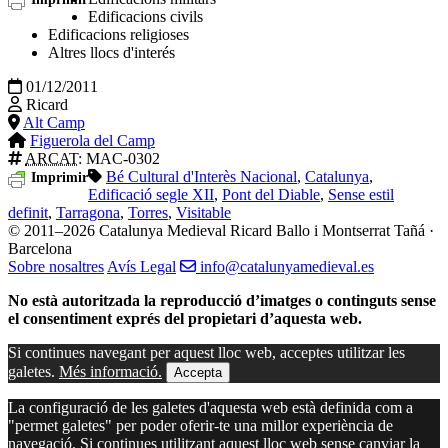
Edificacions civils
Edificacions religioses
Altres llocs d'interés
01/12/2011
Ricard
Alt Camp
Figuerola del Camp
ARCAT
: MAC-0302
Bé Cultural d'Interès Nacional
,
Catalunya
,
Imprimir
Edificació segle XII
,
Pont del Diable
,
Sense estil
definit
,
Tarragona
,
Torres
,
Visitable
© 2011–2026 Catalunya Medieval
Ricard Ballo i Montserrat Tañá ·
Barcelona
Sobre nosaltres
Avís Legal
info@catalunyamedieval.es
No està autoritzada la reproducció d’imatges o continguts sense
el consentiment exprés del propietari d’aquesta web.
Si continues navegant per aquest lloc web, acceptes utilitzar les
galetes.
Més informació.
Accepta
La configuració de les galetes d'aquesta web està definida com a
"permet galetes" per poder oferir-te una millor experiència de
navegació. Si continues utilitzant aquest lloc web sense canviar la