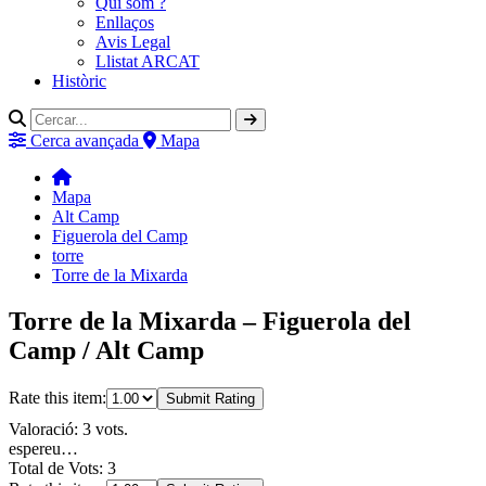
Qui som ?
Enllaços
Avis Legal
Llistat ARCAT
Històric
Cerca avançada
Mapa
Mapa
Alt Camp
Figuerola del Camp
torre
Torre de la Mixarda
Torre de la Mixarda – Figuerola del
Camp / Alt Camp
Rate this item:
Submit Rating
Valoració: 3 vots.
espereu…
Total de Vots: 3