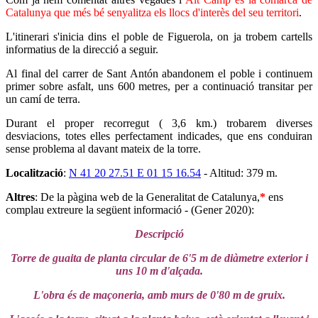
Catalunya que més bé senyalitza els llocs d'interès del seu territori
.
L'itinerari s'inicia dins el poble de Figuerola, on ja trobem cartells
informatius de la direcció a seguir.
Al final del carrer de Sant Antón abandonem el poble i continuem
primer sobre asfalt, uns 600 metres, per a continuació transitar per
un camí de terra.
Durant el proper recorregut ( 3,6 km.) trobarem diverses
desviacions, totes elles perfectament indicades, que ens conduiran
sense problema al davant mateix de la torre.
Localització
:
N 41 20 27.51 E 01 15 16.54
- Altitud: 379 m.
Altres
: De la pàgina web de la Generalitat de Catalunya,
*
ens
complau extreure la següent informació - (Gener 2020):
Descripció
Torre de guaita de planta circular de 6'5 m de diàmetre exterior i
uns 10 m d'alçada.
L'obra és de maçoneria, amb murs de 0'80 m de gruix.