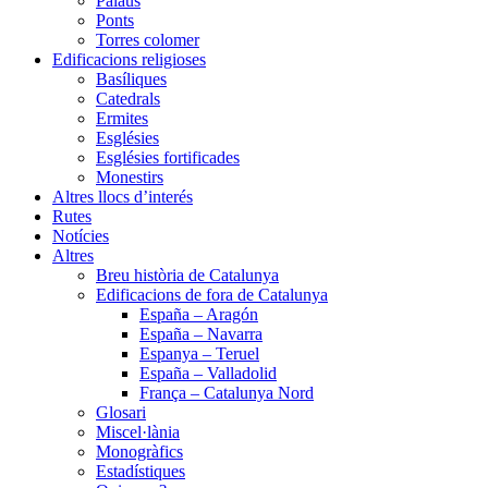
Palaus
Ponts
Torres colomer
Edificacions religioses
Basíliques
Catedrals
Ermites
Esglésies
Esglésies fortificades
Monestirs
Altres llocs d’interés
Rutes
Notícies
Altres
Breu història de Catalunya
Edificacions de fora de Catalunya
España – Aragón
España – Navarra
Espanya – Teruel
España – Valladolid
França – Catalunya Nord
Glosari
Miscel·lània
Monogràfics
Estadístiques