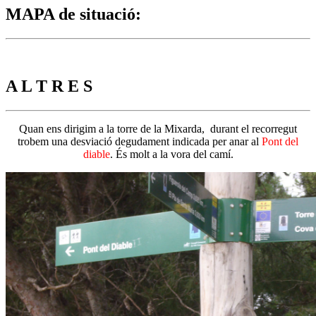
MAPA de situació
:
A L T R E S
Quan ens dirigim a la torre de la Mixarda, durant el recorregut
trobem una desviació degudament indicada per anar al
Pont del
diable
. És molt a la vora del camí.