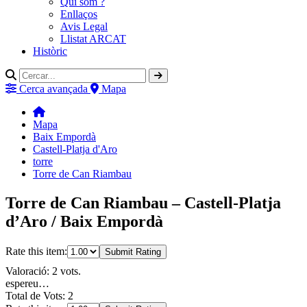
Qui som ?
Enllaços
Avis Legal
Llistat ARCAT
Històric
Cerca avançada
Mapa
Mapa
Baix Empordà
Castell-Platja d'Aro
torre
Torre de Can Riambau
Torre de Can Riambau – Castell-Platja
d’Aro / Baix Empordà
Rate this item:
Submit Rating
Valoració: 2 vots.
espereu…
Total de Vots: 2