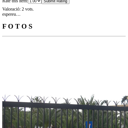
Rate this item:
Submit Rating
Valoració: 2 vots.
espereu…
F O T O S