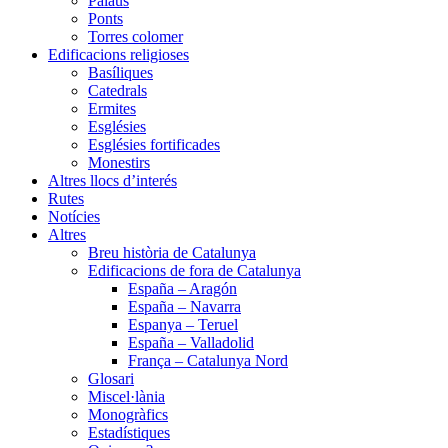
Palaus
Ponts
Torres colomer
Edificacions religioses
Basíliques
Catedrals
Ermites
Esglésies
Esglésies fortificades
Monestirs
Altres llocs d’interés
Rutes
Notícies
Altres
Breu història de Catalunya
Edificacions de fora de Catalunya
España – Aragón
España – Navarra
Espanya – Teruel
España – Valladolid
França – Catalunya Nord
Glosari
Miscel·lània
Monogràfics
Estadístiques