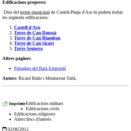
Edificacions properes:
Dins del
terme municipal
de Castell-Platja d'Aro hi podem trobar
les següents edificacions:
Castell d'Aro
Torre de Can Daussà
Torre de Can Riambau
Torre de Can Sicars
Torre Seguera
Altres pàgines
:
Paisatges del Baix Empordà
Autors
: Ricard Ballo i Montserrat Tañá.
Edificacions militars
Imprimir
Edificacions civils
Edificacions religioses
Altres llocs d'interés
02/06/2012