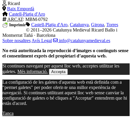
Ricard
Baix Empordà
Castell-Platja d'Aro
ARCAT
: MBM-0792
Castell-Platja d'Aro
,
Catalunya
,
Girona
,
Torres
Imprimir
© 2011–2026 Catalunya Medieval
Ricard Ballo i
Montserrat Tañá · Barcelona
Sobre nosaltres
Avís Legal
info@catalunyamedieval.es
No està autoritzada la reproducció d’imatges o continguts sense
el consentiment exprés del propietari d’aquesta web.
Si continues navegant per aquest lloc web, acceptes utilitzar les
galetes.
Més informació.
Accepta
La configuració de les galetes d'aquesta web està definida com a
"permet galetes" per poder oferir-te una millor experiència de
navegació. Si continues utilitzant aquest lloc web sense canviar la
configuració de galetes o bé cliques a "Acceptar" entendrem que hi
estàs d'acord.
Tanca