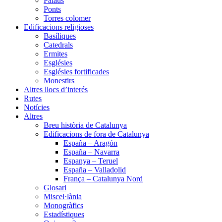
Palaus
Ponts
Torres colomer
Edificacions religioses
Basíliques
Catedrals
Ermites
Esglésies
Esglésies fortificades
Monestirs
Altres llocs d’interés
Rutes
Notícies
Altres
Breu història de Catalunya
Edificacions de fora de Catalunya
España – Aragón
España – Navarra
Espanya – Teruel
España – Valladolid
França – Catalunya Nord
Glosari
Miscel·lània
Monogràfics
Estadístiques