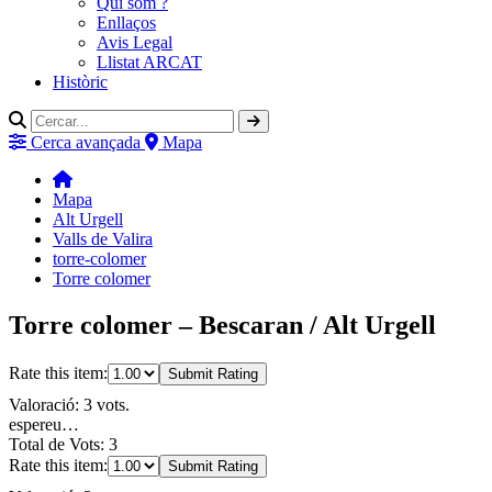
Qui som ?
Enllaços
Avis Legal
Llistat ARCAT
Històric
Cerca avançada
Mapa
Mapa
Alt Urgell
Valls de Valira
torre-colomer
Torre colomer
Torre colomer – Bescaran / Alt Urgell
Rate this item:
Submit Rating
Valoració: 3 vots.
espereu…
Total de Vots: 3
Rate this item:
Submit Rating