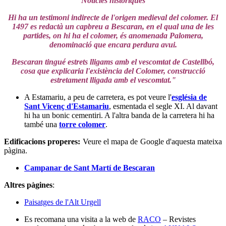
Notícies històriques
Hi ha un testimoni indirecte de l'origen medieval del colomer. El
1497 es redactà un capbreu a Bescaran, en el qual una de les
partides, on hi ha el colomer, és anomenada Palomera,
denominació que encara perdura avui.
Bescaran tingué estrets lligams amb el vescomtat de Castellbó,
cosa que explicaria l'existència del Colomer, construcció
estretament lligada amb el vescomtat."
A Estamariu, a peu de carretera, es pot veure l'
església de
Sant Vicenç d'Estamariu
, esmentada el segle XI. Al davant
hi ha un bonic cementiri. A l'altra banda de la carretera hi ha
també una
torre colomer
.
Edificacions properes
:
Veure el mapa de Google d'aquesta mateixa
pàgina.
Campanar de Sant Martí de Bescaran
Altres pàgines
:
Paisatges de l'Alt Urgell
Es recomana una visita a la web de
RACO
– Revistes