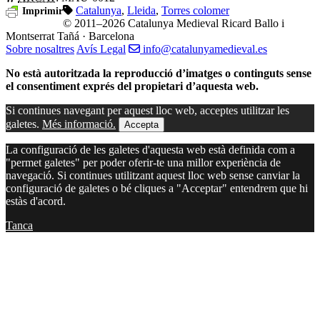
Catalunya
,
Lleida
,
Torres colomer
Imprimir
© 2011–2026 Catalunya Medieval
Ricard Ballo i
Montserrat Tañá · Barcelona
Sobre nosaltres
Avís Legal
info@catalunyamedieval.es
No està autoritzada la reproducció d’imatges o continguts sense
el consentiment exprés del propietari d’aquesta web.
Si continues navegant per aquest lloc web, acceptes utilitzar les
galetes.
Més informació.
Accepta
La configuració de les galetes d'aquesta web està definida com a
"permet galetes" per poder oferir-te una millor experiència de
navegació. Si continues utilitzant aquest lloc web sense canviar la
configuració de galetes o bé cliques a "Acceptar" entendrem que hi
estàs d'acord.
Tanca