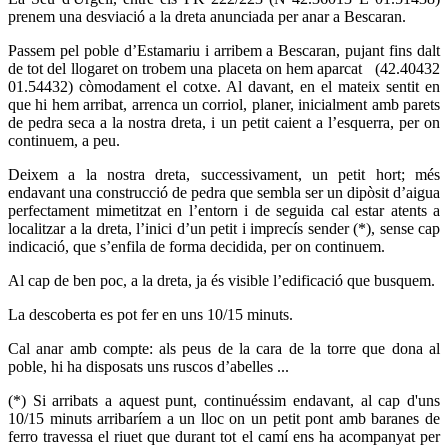
prenem una desviació a la dreta anunciada per anar a Bescaran.
Passem pel poble d’Estamariu i arribem a Bescaran, pujant fins dalt
de tot del llogaret on trobem una placeta on hem aparcat (42.40432
01.54432) còmodament el cotxe. Al davant, en el mateix sentit en
que hi hem arribat, arrenca un corriol, planer, inicialment amb parets
de pedra seca a la nostra dreta, i un petit caient a l’esquerra, per on
continuem, a peu.
Deixem a la nostra dreta, successivament, un petit hort; més
endavant una construcció de pedra que sembla ser un dipòsit d’aigua
perfectament mimetitzat en l’entorn i de seguida cal estar atents a
localitzar a la dreta, l’inici d’un petit i imprecís sender (*), sense cap
indicació, que s’enfila de forma decidida, per on continuem.
Al cap de ben poc, a la dreta, ja és visible l’edificació que busquem.
La descoberta es pot fer en uns 10/15 minuts.
Cal anar amb compte: als peus de la cara de la torre que dona al
poble, hi ha disposats uns ruscos d’abelles ...
(*) Si arribats a aquest punt, continuéssim endavant, al cap d'uns
10/15 minuts arribaríem a un lloc on un petit pont amb baranes de
ferro travessa el riuet que durant tot el camí ens ha acompanyat per