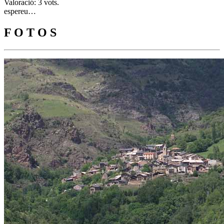
Valoració: 3 vots.
espereu…
F O T O S