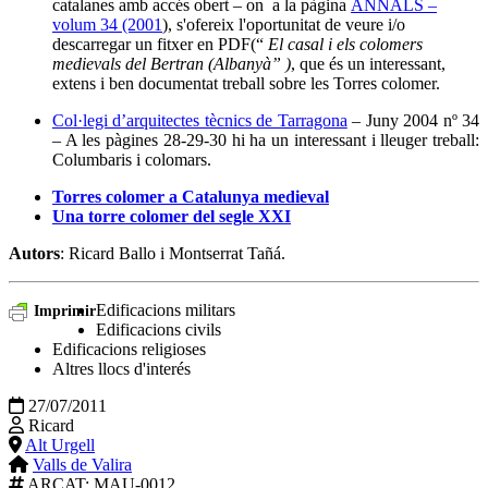
catalanes amb accés obert – on a la pàgina
ANNALS –
volum 34 (2001
), s'ofereix l'oportunitat de veure i/o
descarregar un fitxer en PDF(“
El casal i els colomers
medievals del Bertran (Albanyà” )
, que és un interessant,
extens i ben documentat treball sobre les Torres colomer.
Col·legi d’arquitectes tècnics de Tarragona
– Juny 2004 nº 34
– A les pàgines 28-29-30 hi ha un interessant i lleuger treball:
Columbaris i colomars.
Torres colomer a Catalunya medieval
Una torre colomer del segle XXI
Autors
: Ricard Ballo i Montserrat Tañá.
Edificacions militars
Imprimir
Edificacions civils
Edificacions religioses
Altres llocs d'interés
27/07/2011
Ricard
Alt Urgell
Valls de Valira
ARCAT
: MAU-0012