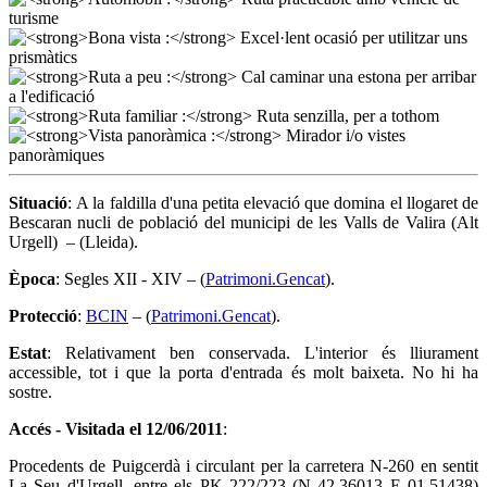
Situació
: A la faldilla d'una petita elevació que domina el llogaret de
Bescaran nucli de població del municipi de les Valls de Valira (Alt
Urgell) – (Lleida).
Època
: Segles XII - XIV – (
Patrimoni.Gencat
).
Protecció
:
BCIN
– (
Patrimoni.Gencat
).
Estat
: Relativament ben conservada. L'interior és lliurament
accessible, tot i que la porta d'entrada és molt baixeta. No hi ha
sostre.
Accés -
Visitada el 12/06/2011
:
Procedents de Puigcerdà i circulant per la carretera N-260 en sentit
La Seu d'Urgell, entre els PK 222/223 (N 42.36013 E 01.51438)