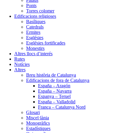
Palaus
Ponts
Torres colomer
Edificacions religioses
Basíliques
Catedrals
Ermites
Esglésies
Esglésies fortificades
Monestirs
Altres llocs d’interés
Rutes
Notícies
Altres
Breu història de Catalunya
Edificacions de fora de Catalunya
España – Aragón
España – Navarra
Espanya – Teruel
España – Valladolid
França – Catalunya Nord
Glosari
Miscel·lània
Monogràfics
Estadístiques