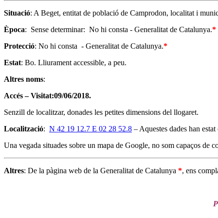
Situació
: A Beget, entitat de població de Camprodon, localitat i muni
Època
: Sense determinar: No hi consta - Generalitat de Catalunya.
*
Protecció
: No hi consta - Generalitat de Catalunya.
*
Estat
: Bo. Lliurament accessible, a peu.
Altres noms
:
Accés – Visitat:09/06/2018.
Senzill de localitzar, donades les petites dimensions del llogaret.
Localització
:
N 42 19 12.7 E 02 28 52.8
– Aquestes dades han estat e
Una vegada situades sobre un mapa de Google, no som capaços de confi
Altres
: De la pàgina web de la Generalitat de Catalunya
*
, ens compl
P