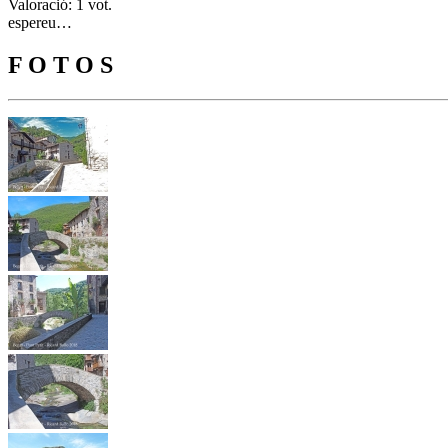
Valoració: 1 vot.
espereu…
F O T O S