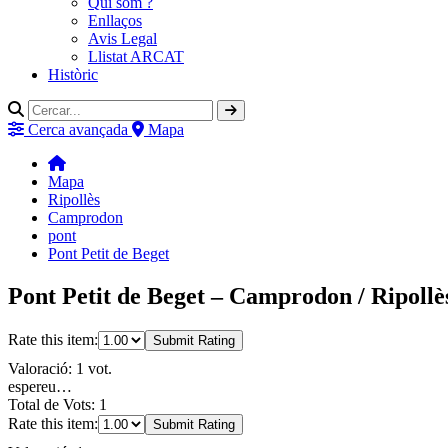
Qui som ?
Enllaços
Avis Legal
Llistat ARCAT
Històric
Cerca avançada
Mapa
Mapa
Ripollès
Camprodon
pont
Pont Petit de Beget
Pont Petit de Beget – Camprodon / Ripollè
Rate this item:
Submit Rating
Valoració: 1 vot.
espereu…
Total de Vots: 1
Rate this item:
Submit Rating