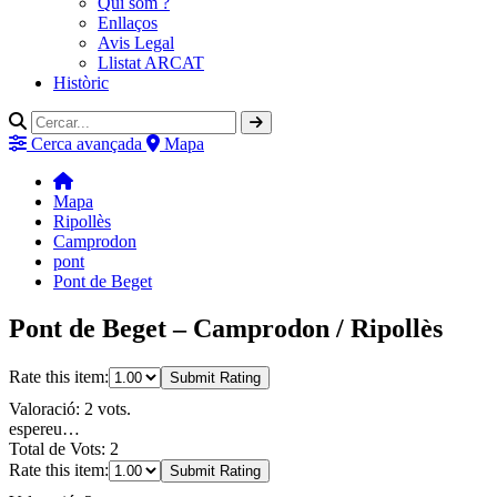
Qui som ?
Enllaços
Avis Legal
Llistat ARCAT
Històric
Cerca avançada
Mapa
Mapa
Ripollès
Camprodon
pont
Pont de Beget
Pont de Beget – Camprodon / Ripollès
Rate this item:
Submit Rating
Valoració: 2 vots.
espereu…
Total de Vots: 2
Rate this item:
Submit Rating