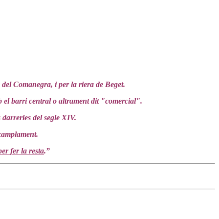
a del Comanegra, i per la riera de Beget.
b el barri central o altrament dit "comercial".
s darreries del segle XIV
.
ixamplament.
er fer la resta
.”