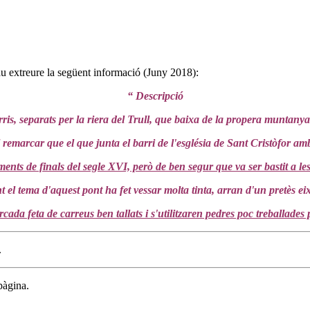
u extreure la següent informació (Juny 2018):
“ Descripció
arris, separats per la riera del Trull, que baixa de la propera muntany
l remarcar que el que junta el barri de l'església de Sant Cristòfor am
ments de finals del segle XVI, però de ben segur que va ser bastit a le
 el tema d'aquest pont ha fet vessar molta tinta, arran d'un pretès e
cada feta de carreus ben tallats i s'utilitzaren pedres poc treballades p
.
pàgina.