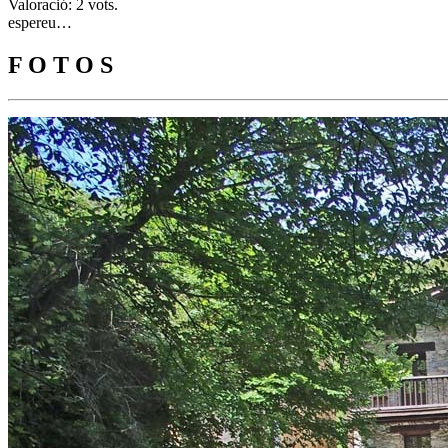
Valoració: 2 vots.
espereu…
F O T O S