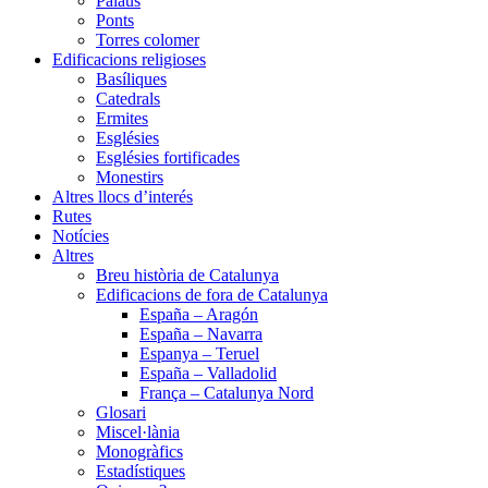
Palaus
Ponts
Torres colomer
Edificacions religioses
Basíliques
Catedrals
Ermites
Esglésies
Esglésies fortificades
Monestirs
Altres llocs d’interés
Rutes
Notícies
Altres
Breu història de Catalunya
Edificacions de fora de Catalunya
España – Aragón
España – Navarra
Espanya – Teruel
España – Valladolid
França – Catalunya Nord
Glosari
Miscel·lània
Monogràfics
Estadístiques