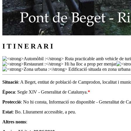
I T I N E R A R I
Situació
: A Beget, entitat de població de Camprodon, localitat i muni
Època
: Segle XIV - Generalitat de Catalunya.
*
Protecció
: No hi consta, Informació no disponible - Generalitat de Ca
Estat
: Bo. Lliurament accessible, a peu.
Altres noms
: