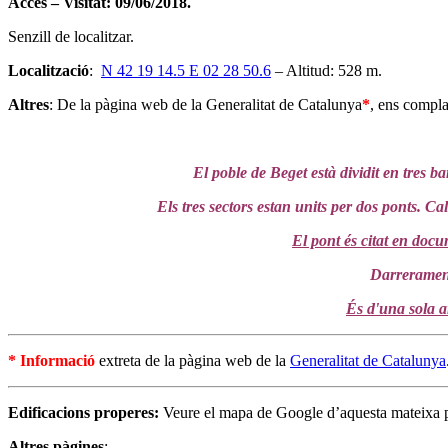
Accés – Visitat: 09/06/2018.
Senzill de localitzar.
Localització
:
N 42 19 14.5 E 02 28 50.6
– Altitud: 528 m.
Altres
: De la pàgina web de la Generalitat de Catalunya
*
, ens compla
El poble de Beget està dividit en tres b
Els tres sectors estan units per dos ponts. Ca
El pont és citat en docu
Darrerament
És d'una sola ar
* Informació
extreta de la pàgina web de la
Generalitat de Catalunya
Edificacions properes:
Veure el mapa de Google d’aquesta mateixa 
Altres pàgines
: