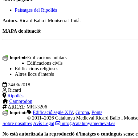
Paisatges del Ripollès
Autors
: Ricard Ballo i Montserrat Tañá.
MAPA de situació:
Edificacions militars
Imprimir
Edificacions civils
Edificacions religioses
Altres llocs d'interés
24/06/2018
Ricard
Ripollès
Camprodon
ARCAT
: MRI-3206
Edificació segle XIV
,
Girona
,
Ponts
Imprimir
© 2011–2026 Catalunya Medieval
Ricard Ballo i Montse
Sobre nosaltres
Avís Legal
info@catalunyamedieval.es
No està autoritzada la reproducció d’imatges o continguts sense 