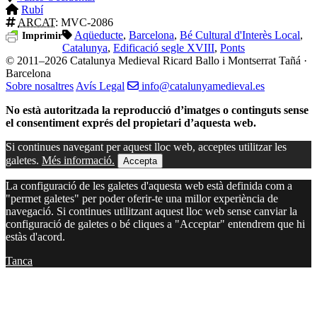
Rubí
ARCAT
: MVC-2086
Aqüeducte
,
Barcelona
,
Bé Cultural d'Interès Local
,
Imprimir
Catalunya
,
Edificació segle XVIII
,
Ponts
© 2011–2026 Catalunya Medieval
Ricard Ballo i Montserrat Tañá ·
Barcelona
Sobre nosaltres
Avís Legal
info@catalunyamedieval.es
No està autoritzada la reproducció d’imatges o continguts sense
el consentiment exprés del propietari d’aquesta web.
Si continues navegant per aquest lloc web, acceptes utilitzar les
galetes.
Més informació.
Accepta
La configuració de les galetes d'aquesta web està definida com a
"permet galetes" per poder oferir-te una millor experiència de
navegació. Si continues utilitzant aquest lloc web sense canviar la
configuració de galetes o bé cliques a "Acceptar" entendrem que hi
estàs d'acord.
Tanca