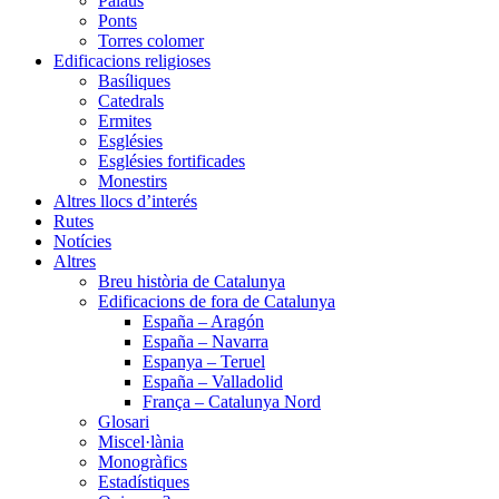
Palaus
Ponts
Torres colomer
Edificacions religioses
Basíliques
Catedrals
Ermites
Esglésies
Esglésies fortificades
Monestirs
Altres llocs d’interés
Rutes
Notícies
Altres
Breu història de Catalunya
Edificacions de fora de Catalunya
España – Aragón
España – Navarra
Espanya – Teruel
España – Valladolid
França – Catalunya Nord
Glosari
Miscel·lània
Monogràfics
Estadístiques