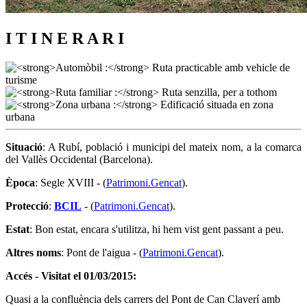
I T I N E R A R I
Situació
: A Rubí, població i municipi del mateix nom, a la comarca
del Vallès Occidental (Barcelona).
Època
: Segle XVIII - (
Patrimoni.Gencat
).
Protecció
:
BCIL
- (
Patrimoni.Gencat
).
Estat
: Bon estat, encara s'utilitza, hi hem vist gent passant a peu.
Altres noms
: Pont de l'aigua - (
Patrimoni.Gencat
).
Accés - Visitat el 01/03/2015:
Quasi a la confluència dels carrers del Pont de Can Claverí amb