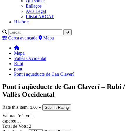
Qui som ?
Enllaços
Avis Legal
Llistat ARCAT
Històric
Cerca avançada
Mapa
Mapa
Vallès Occidental
Rubí
pont
Pont i aqüeducte de Can Claverí
Pont i aqüeducte de Can Claverí – Rubí /
Vallès Occidental
Rate this item:
Submit Rating
Valoració: 2 vots.
espereu…
Total de Vots: 2