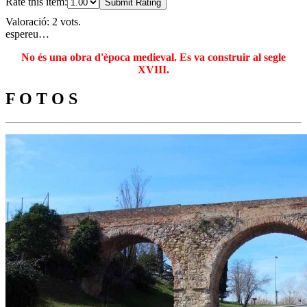
Rate this item:
Submit Rating
Valoració: 2 vots.
espereu…
No és una obra d'època medieval. Es va construir al segle
XVIII.
F O T O S