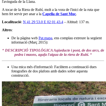
l'avinguda de la Llana.
A tocar de la Riera de Rubí, molt a la vora de l'inici de la ruta que
hem fet servir per anar a la
Capella de Sant Muç
.
Localització
:
N 41 29 53.0 E 02 01 43.4
– Altitud: 137 m.
Altres
:
De la pàgina web
Pat.mapa
, ens complau extreure la següent
informació (Març 2015):
“ DESCRIPCIÓ TIPOLÒGICA Aqüeducte i pont, de dos arcs, de
pedra i maons, agafa l'aigua de la riera de Rubí. “
Una mica més d'informació: Facilitem a continuació dues
fotografies de dos plafons amb dades sobre aquesta
construcció.