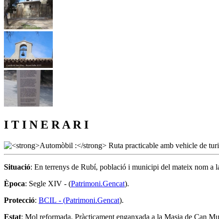
I T I N E R A R I
Situació
: En terrenys de Rubí, població i municipi del mateix nom a 
Època
: Segle XIV - (
Patrimoni.Gencat
).
Protecció
:
BCIL - (
Patrimoni.Gencat
).
Estat
: Mol reformada. Pràcticament enganxada a la Masia de Can Muç, 