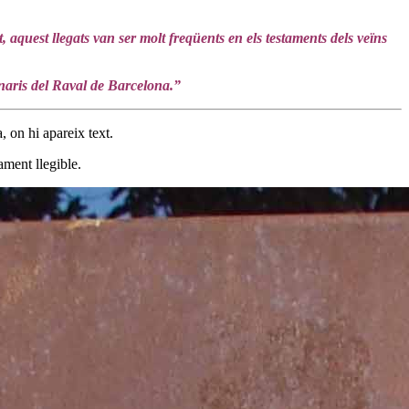
 aquest llegats van ser molt freqüents en els testaments dels veïns
inaris del Raval de Barcelona.”
, on hi apareix text.
ament llegible.