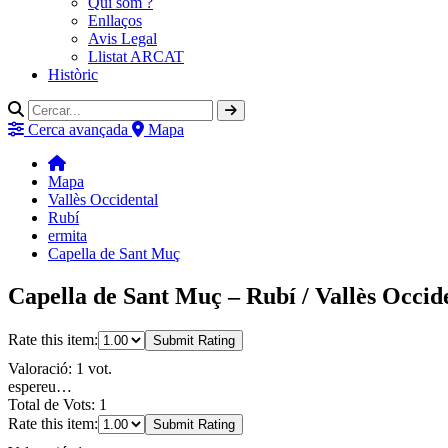
Qui som ?
Enllaços
Avis Legal
Llistat ARCAT
Històric
Cerca avançada
Mapa
Mapa
Vallès Occidental
Rubí
ermita
Capella de Sant Muç
Capella de Sant Muç – Rubí / Vallès Occid
Rate this item:
Submit Rating
Valoració: 1 vot.
espereu…
Total de Vots: 1
Rate this item:
Submit Rating