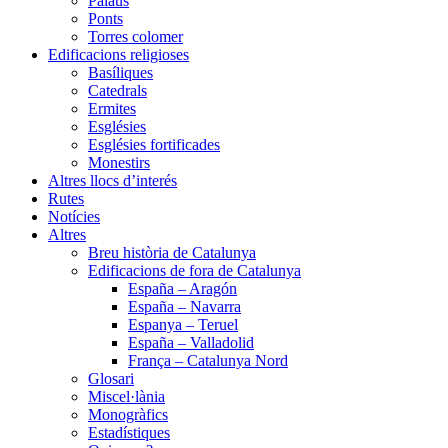
Palaus
Ponts
Torres colomer
Edificacions religioses
Basíliques
Catedrals
Ermites
Esglésies
Esglésies fortificades
Monestirs
Altres llocs d’interés
Rutes
Notícies
Altres
Breu història de Catalunya
Edificacions de fora de Catalunya
España – Aragón
España – Navarra
Espanya – Teruel
España – Valladolid
França – Catalunya Nord
Glosari
Miscel·lània
Monogràfics
Estadístiques