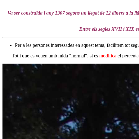
Va ser construïda l'any 1307
segons un llegat de 12 diners a la ll
Entre els segles XVII i XIX es
Per a les persones interessades en aquest tema, facilitem tot segu
Tot i que es veuen amb mida "normal", si és
modifica
el
percenta