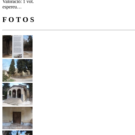
Valoració: 1 vot.
espereu…
F O T O S