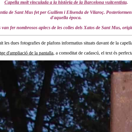
Capella molt vinculada a la història de la Barcelona vuitcentista
.
àntia de Sant Mus fet per Guillem i Elisenda de Vilaroç. Posteriorment,
d'aquella època.
 van fer nombrosos aplecs de les colles dels Xatos de Sant Mus, orig
it les dues fotografies de plafons informatius situats davant de la capella
tge d'ampliació de la pantalla
, a comoditat de cadascú, el text és perfect