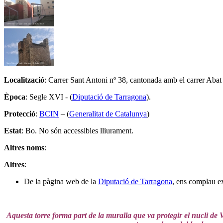
Localització
: Carrer Sant Antoni nº 38, cantonada amb el carrer Aba
Època
: Segle XVI - (
Diputació de Tarragona
).
Protecció
:
BCIN
– (
Generalitat de Catalunya
)
Estat
: Bo. No són accessibles lliurament.
Altres noms
:
Altres
:
De la pàgina web de la
Diputació de Tarragona
, ens complau e
Aquesta torre forma part de la muralla que va protegir el nucli de 