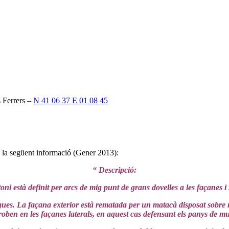
s Ferrers –
N 41 06 37 E 01 08 45
 la següent informació (Gener 2013):
“ Descripció:
oni està definit per arcs de mig punt de grans dovelles a les façanes 
igues. La façana exterior està rematada per un matacà disposat sobre 
 troben en les façanes laterals, en aquest cas defensant els panys de mu