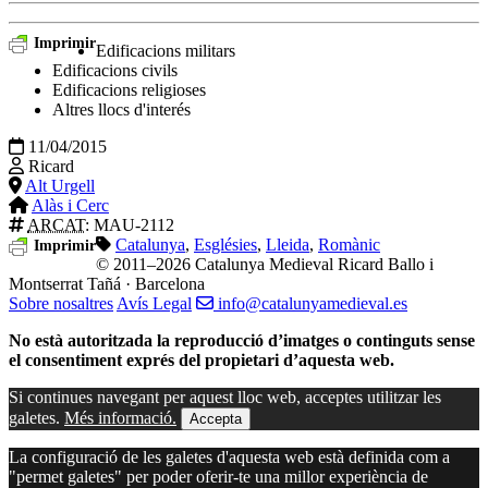
Imprimir
Edificacions militars
Edificacions civils
Edificacions religioses
Altres llocs d'interés
11/04/2015
Ricard
Alt Urgell
Alàs i Cerc
ARCAT
: MAU-2112
Catalunya
,
Esglésies
,
Lleida
,
Romànic
Imprimir
© 2011–2026 Catalunya Medieval
Ricard Ballo i
Montserrat Tañá · Barcelona
Sobre nosaltres
Avís Legal
info@catalunyamedieval.es
No està autoritzada la reproducció d’imatges o continguts sense
el consentiment exprés del propietari d’aquesta web.
Si continues navegant per aquest lloc web, acceptes utilitzar les
galetes.
Més informació.
Accepta
La configuració de les galetes d'aquesta web està definida com a
"permet galetes" per poder oferir-te una millor experiència de