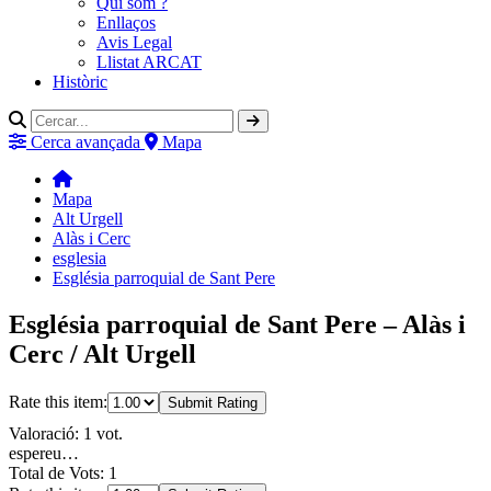
Qui som ?
Enllaços
Avis Legal
Llistat ARCAT
Històric
Cerca avançada
Mapa
Mapa
Alt Urgell
Alàs i Cerc
esglesia
Església parroquial de Sant Pere
Església parroquial de Sant Pere – Alàs i
Cerc / Alt Urgell
Rate this item:
Submit Rating
Valoració: 1 vot.
espereu…
Total de Vots: 1