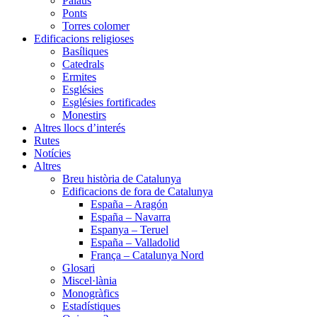
Palaus
Ponts
Torres colomer
Edificacions religioses
Basíliques
Catedrals
Ermites
Esglésies
Esglésies fortificades
Monestirs
Altres llocs d’interés
Rutes
Notícies
Altres
Breu història de Catalunya
Edificacions de fora de Catalunya
España – Aragón
España – Navarra
Espanya – Teruel
España – Valladolid
França – Catalunya Nord
Glosari
Miscel·lània
Monogràfics
Estadístiques