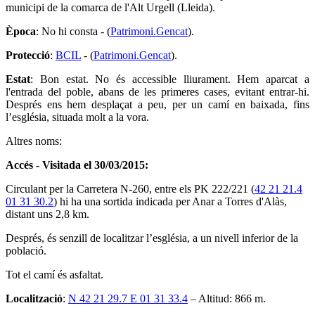
municipi de la comarca de l'Alt Urgell (Lleida).
Època
: No hi consta - (
Patrimoni.Gencat
).
Protecció
:
BCIL
- (
Patrimoni.Gencat
).
Estat
: Bon estat. No és accessible lliurament. Hem aparcat a
l'entrada del poble, abans de les primeres cases, evitant entrar-hi.
Després ens hem desplaçat a peu, per un camí en baixada, fins
l’església, situada molt a la vora.
Altres noms:
Accés - Visitada el 30/03/2015:
Circulant per la Carretera N-260, entre els PK 222/221 (
42 21 21.4
01 31 30.2
) hi ha una sortida indicada per Anar a Torres d'Alàs,
distant uns 2,8 km.
Després, és senzill de localitzar l’església, a un nivell inferior de la
població.
Tot el camí és asfaltat.
Localització
:
N 42 21 29.7 E 01 31 33.4
– Altitud: 866 m.