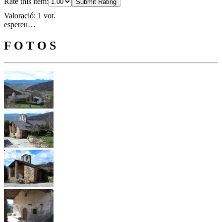
Rate this item:
Submit Rating
Valoració: 1 vot.
espereu…
F O T O S