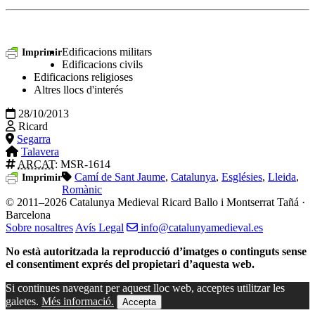
Edificacions militars
Imprimir
Edificacions civils
Edificacions religioses
Altres llocs d'interés
28/10/2013
Ricard
Segarra
Talavera
ARCAT
: MSR-1614
Camí de Sant Jaume
,
Catalunya
,
Esglésies
,
Lleida
,
Imprimir
Romànic
© 2011–2026 Catalunya Medieval
Ricard Ballo i Montserrat Tañá ·
Barcelona
Sobre nosaltres
Avís Legal
info@catalunyamedieval.es
No està autoritzada la reproducció d’imatges o continguts sense
el consentiment exprés del propietari d’aquesta web.
Si continues navegant per aquest lloc web, acceptes utilitzar les
galetes.
Més informació.
Accepta