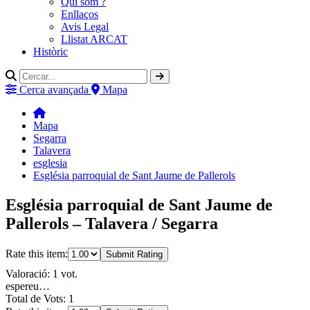
Qui som ?
Enllaços
Avis Legal
Llistat ARCAT
Històric
Cerca avançada
Mapa
Mapa
Segarra
Talavera
esglesia
Església parroquial de Sant Jaume de Pallerols
Església parroquial de Sant Jaume de
Pallerols – Talavera / Segarra
Rate this item:
Submit Rating
Valoració: 1 vot.
espereu…
Total de Vots: 1