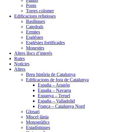
Palaus
Ponts
Torres colomer
Edificacions religioses
Basíliques
Catedrals
Ermites
Esglésies
Esglésies fortificades
Monestirs
Altres llocs d’interés
Rutes
Notícies
Altres
Breu història de Catalunya
Edificacions de fora de Catalunya
España – Aragón
España – Navarra
Espanya – Teruel
España – Valladolid
França – Catalunya Nord
Glosari
Miscel·lània
Monogràfics
Estadístiques