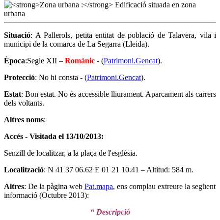
Situació
: A Pallerols, petita entitat de població de Talavera, vila i
municipi de la comarca de La Segarra (Lleida).
Època
:Segle XII –
Romànic
- (
Patrimoni.Gencat
).
Protecció
: No hi consta - (
Patrimoni.Gencat
).
Estat
: Bon estat. No és accessible lliurament. Aparcament als carrers
dels voltants.
Altres noms
:
Accés - Visitada el 13/10/2013:
Senzill de localitzar, a la plaça de l'església.
Localització
: N 41 37 06.62 E 01 21 10.41 – Altitud: 584 m.
Altres
: De la pàgina web
Pat.mapa
, ens complau extreure la següent
informació (Octubre 2013):
“ Descripció