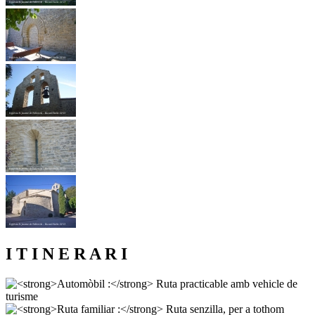
I T I N E R A R I