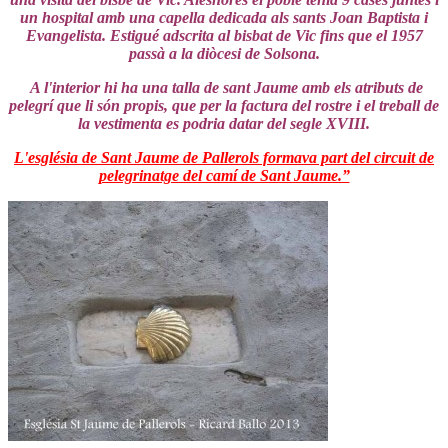
un hospital amb una capella dedicada als sants Joan Baptista i
Evangelista. Estigué adscrita al bisbat de Vic fins que el 1957
passà a la diòcesi de Solsona.
A l'interior hi ha una talla de sant Jaume amb els atributs de
pelegrí que li són propis, que per la factura del rostre i el treball de
la vestimenta es podria datar del segle XVIII.
L'església de Sant Jaume de Pallerols formava part del circuit de
pelegrinatge del camí de Sant Jaume.”