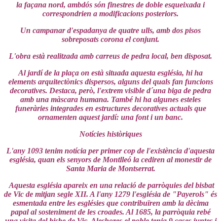
la façana nord, ambdós són finestres de doble esqueixada i
correspondrien a modificacions posteriors.
Un campanar d'espadanya de quatre ulls, amb dos pisos
sobreposats corona el conjunt.
L'obra està realitzada amb carreus de pedra local, ben disposat.
Al jardí de la plaça on està situada aquesta església, hi ha
elements arquitectònics dispersos, alguns del quals fan funcions
decoratives. Destaca, però, l'extrem visible d´una biga de pedra
amb una màscara humana. També hi ha algunes esteles
funeràries integrades en estructures decoratives actuals que
ornamenten aquest jardí: una font i un banc.
Notícies històriques
L'any 1093 tenim notícia per primer cop de l'existència d'aquesta
església, quan els senyors de Montlleó la cediren al monestir de
Santa Maria de Montserrat.
Aquesta església apareix en una relació de parròquies del bisbat
de Vic de mitjan segle XII. A l'any 1279 l'església de "Payerols" és
esmentada entre les esglésies que contribuïren amb la dècima
papal al sosteniment de les croades. Al 1685, la parròquia rebé
una visita del bisbe de Vic. Aleshores el poble tenia 9 cases juntes i