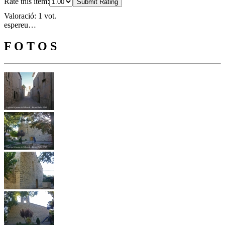
Rate this item:
Submit Rating
Valoració: 1 vot.
espereu…
F O T O S