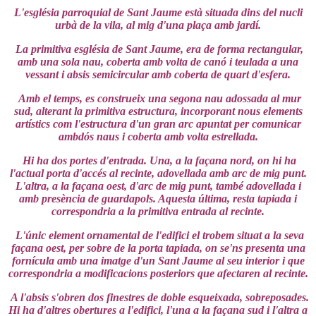
L'església parroquial de Sant Jaume està situada dins del nucli
urbà de la vila, al mig d'una plaça amb jardí.
La primitiva església de Sant Jaume, era de forma rectangular,
amb una sola nau, coberta amb volta de canó i teulada a una
vessant i absis semicircular amb coberta de quart d'esfera.
Amb el temps, es construeix una segona nau adossada al mur
sud, alterant la primitiva estructura, incorporant nous elements
artístics com l'estructura d'un gran arc apuntat per comunicar
ambdós naus i coberta amb volta estrellada.
Hi ha dos portes d'entrada. Una, a la façana nord, on hi ha
l'actual porta d'accés al recinte, adovellada amb arc de mig punt.
L'altra, a la façana oest, d'arc de mig punt, també adovellada i
amb presència de guardapols. Aquesta última, resta tapiada i
correspondria a la primitiva entrada al recinte.
L'únic element ornamental de l'edifici el trobem situat a la seva
façana oest, per sobre de la porta tapiada, on se'ns presenta una
fornícula amb una imatge d'un Sant Jaume al seu interior i que
correspondria a modificacions posteriors que afectaren al recinte.
A l'absis s'obren dos finestres de doble esqueixada, sobreposades.
Hi ha d'altres obertures a l'edifici, l'una a la façana sud i l'altra a