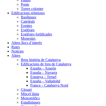
Palaus
Ponts
Torres colomer
Edificacions religioses
Basíliques
Catedrals
Ermites
Esglésies
Esglésies fortificades
Monestirs
Altres llocs d’interés
Rutes
Notícies
Altres
Breu història de Catalunya
Edificacions de fora de Catalunya
España – Aragón
España – Navarra
Espanya – Teruel
España – Valladolid
França – Catalunya Nord
Glosari
Miscel·lània
Monogràfics
Estadístiques