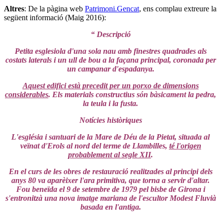
Altres
: De la pàgina web
Patrimoni.Gencat
, ens complau extreure la
següent informació (Maig 2016):
“ Descripció
Petita esglesiola d'una sola nau amb finestres quadrades als
costats laterals i un ull de bou a la façana principal, coronada per
un campanar d'espadanya.
Aquest edifici està precedit per un porxo de dimensions
considerables
. Els materials constructius són bàsicament la pedra,
la teula i la fusta.
Notícies històriques
L'església i santuari de la Mare de Déu de la Pietat, situada al
veïnat d'Erols al nord del terme de Llambilles,
té l'origen
probablement al segle XII
.
En el curs de les obres de restauració realitzades al principi dels
anys 80 va aparèixer l'ara primitiva, que torna a servir d'altar.
Fou beneïda el 9 de setembre de 1979 pel bisbe de Girona i
s'entronitzà una nova imatge mariana de l'escultor Modest Fluvià
basada en l'antiga.