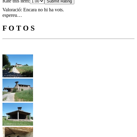
Rate this item:
Submit Rating
Valoració: Encara no hi ha vots.
espereu…
F O T O S