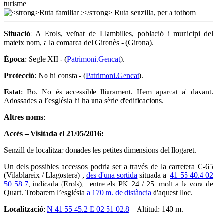
Situació
: A Erols, veïnat de Llambilles, població i municipi del
mateix nom, a la comarca del Gironès - (Girona).
Època
: Segle XII - (
Patrimoni.Gencat
).
Protecció
: No hi consta - (
Patrimoni.Gencat
).
Estat
: Bo. No és accessible lliurament. Hem aparcat al davant.
Adossades a l’església hi ha una sèrie d'edificacions.
Altres noms
:
Accés – Visitada el 21/05/2016:
Senzill de localitzar donades les petites dimensions del llogaret.
Un dels possibles accessos podria ser a través de la carretera C-65
(Vilablareix / Llagostera) ,
des d'una sortida
situada a
41 55 40.4 02
50 58.7
, indicada (Erols), entre els PK 24 / 25, molt a la vora de
Quart. Trobarem l’església
a 170 m. de distància
d'aquest lloc.
Localització
:
N 41 55 45.2 E 02 51 02.8
– Altitud: 140 m.