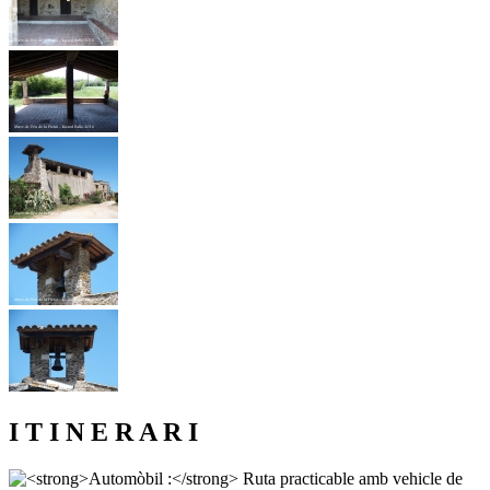
I T I N E R A R I