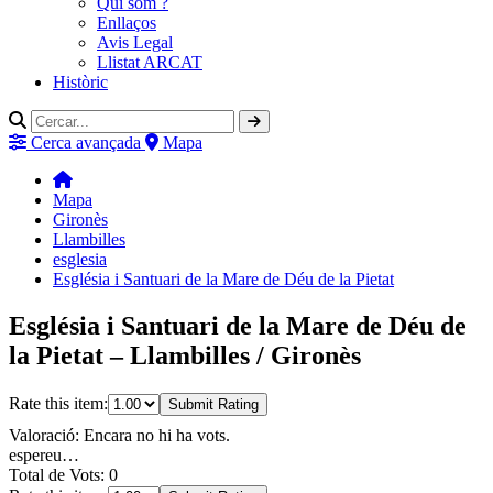
Qui som ?
Enllaços
Avis Legal
Llistat ARCAT
Històric
Cerca avançada
Mapa
Mapa
Gironès
Llambilles
esglesia
Església i Santuari de la Mare de Déu de la Pietat
Església i Santuari de la Mare de Déu de
la Pietat – Llambilles / Gironès
Rate this item:
Submit Rating
Valoració: Encara no hi ha vots.
espereu…
Total de Vots: 0