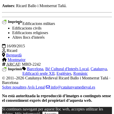
Autors
: Ricard Ballo i Montserrat Tañá.
Imprimir
Edificacions militars
Edificacions civils
Edificacions religioses
Altres llocs d'interés
16/09/2015
Ricard
Berguedà
Montmajor
ARCAT
: MBD-2242
Barcelona
,
Bé Cultural d'Interès Local
,
Catalunya
,
Imprimir
Edificació segle XII
,
Esglésies
,
Romànic
© 2011–2026 Catalunya Medieval
Ricard Ballo i Montserrat Tañá ·
Barcelona
Sobre nosaltres
Avís Legal
info@catalunyamedieval.es
No està autoritzada la reproducció d’imatges o continguts sense
el consentiment exprés del propietari d’aquesta web.
Si continues navegant per aquest lloc web, acceptes utilitzar les
galetes.
Més informació.