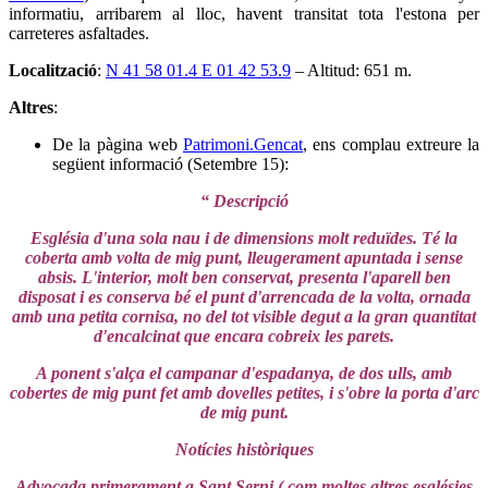
informatiu, arribarem al lloc, havent transitat tota l'estona per
carreteres asfaltades.
Localització
:
N 41 58 01.4 E 01 42 53.9
– Altitud: 651 m.
Altres
:
De la pàgina web
Patrimoni.Gencat
, ens complau extreure la
següent informació (Setembre 15):
“ Descripció
Església d'una sola nau i de dimensions molt reduïdes. Té la
coberta amb volta de mig punt, lleugerament apuntada i sense
absis. L'interior, molt ben conservat, presenta l'aparell ben
disposat i es conserva bé el punt d'arrencada de la volta, ornada
amb una petita cornisa, no del tot visible degut a la gran quantitat
d'encalcinat que encara cobreix les parets.
A ponent s'alça el campanar d'espadanya, de dos ulls, amb
cobertes de mig punt fet amb dovelles petites, i s'obre la porta d'arc
de mig punt.
Notícies històriques
Advocada primerament a Sant Serni ( com moltes altres esglésies