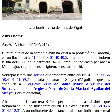
Una bonica vista del mas de Fígols
Altres noms
:
Accés - Visitada 05/09/2015:
El punt d'inici de la sortida d'avui ha estat a la població de Cardona,
en un lloc situat a
41 55 05.8 01 40 49.5
,
una rotonda
on hi trobem
la fita del PK 0 de la carretera B-420, amb una indicació per anar a
Montmajor, cap a on ens dirigirem, sense arribar-hi.
Sobrepassarem una
sortida
que trobarem entre els PK 4 i 5 a
41 56
58.4 01 41 59.7
indicada per anar al Sunyer d'Aguilar i que ens
conduiria a l’
església Vella de Santa Maria d'Aguilar del
Sunyer
, i també a l’
església Nova de Santa Maria d’Aguilar del
Sunyer
(Visita opcional).
Abandonarem la carretera B-420, per una
sortida
a mà dreta, que
trobarem en un lloc situat entre els PK 6 i 7 d'aquest vial (
41 58 05.6
01 42 12.3
). A un quilòmetre de distància, tal i com indica un senyal