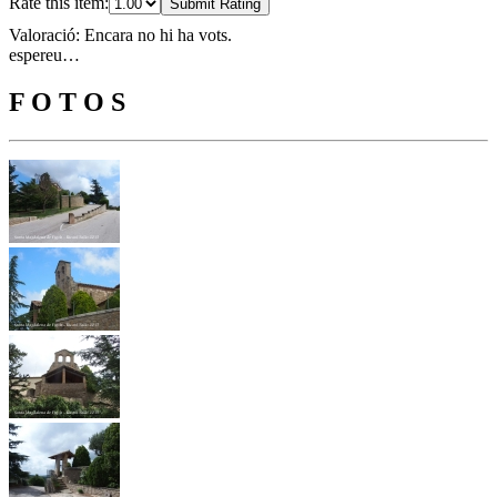
Rate this item:
Submit Rating
Valoració: Encara no hi ha vots.
espereu…
F O T O S