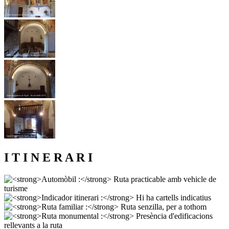
I T I N E R A R I