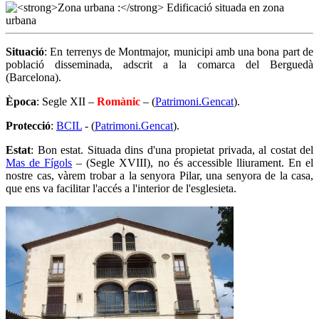
Situació
: En terrenys de Montmajor, municipi amb una bona part de
població disseminada, adscrit a la comarca del Berguedà
(Barcelona).
Època
: Segle XII –
Romànic
– (
Patrimoni.Gencat
).
Protecció
:
BCIL
- (
Patrimoni.Gencat
).
Estat
: Bon estat. Situada dins d'una propietat privada, al costat del
Mas de Fígols
– (Segle XVIII), no és accessible lliurament. En el
nostre cas, vàrem trobar a la senyora Pilar, una senyora de la casa,
que ens va facilitar l'accés a l'interior de l'esglesieta.