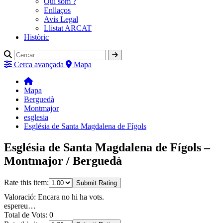
Qui som ?
Enllaços
Avis Legal
Llistat ARCAT
Històric
Cerca avançada
Mapa
Mapa
Berguedà
Montmajor
esglesia
Església de Santa Magdalena de Fígols
Església de Santa Magdalena de Fígols –
Montmajor / Berguedà
Rate this item:
Submit Rating
Valoració: Encara no hi ha vots.
espereu…
Total de Vots: 0