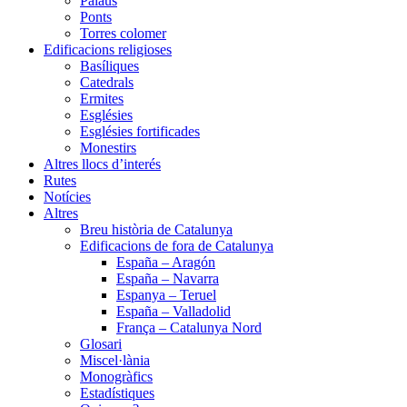
Palaus
Ponts
Torres colomer
Edificacions religioses
Basíliques
Catedrals
Ermites
Esglésies
Esglésies fortificades
Monestirs
Altres llocs d’interés
Rutes
Notícies
Altres
Breu història de Catalunya
Edificacions de fora de Catalunya
España – Aragón
España – Navarra
Espanya – Teruel
España – Valladolid
França – Catalunya Nord
Glosari
Miscel·lània
Monogràfics
Estadístiques