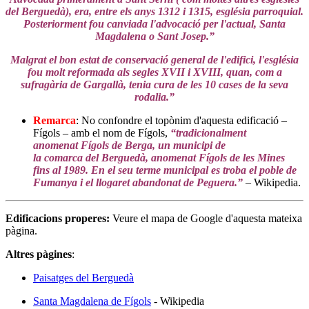
del Berguedà), era, entre els anys 1312 i 1315, església parroquial.
Posteriorment fou canviada l'advocació per l'actual, Santa
Magdalena o Sant Josep.”
Malgrat el bon estat de conservació general de l'edifici, l'església
fou molt reformada als segles XVII i XVIII, quan, com a
sufragària de Gargallà, tenia cura de les 10 cases de la seva
rodalia.”
Remarca
: No confondre el topònim d'aquesta edificació –
Fígols – amb el nom de Fígols,
“tradicionalment
anomenat Fígols de Berga, un municipi de
la comarca del Berguedà, anomenat Fígols de les Mines
fins al 1989. En el seu terme municipal es troba el poble de
Fumanya i el llogaret abandonat de Peguera.”
– Wikipedia.
Edificacions properes:
Veure el mapa de Google d'aquesta mateixa
pàgina.
Altres pàgines
:
Paisatges del Berguedà
Santa Magdalena de Fígols
- Wikipedia