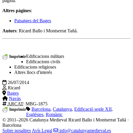
pàgina.
Altres pàgines
:
Paisatges del Bages
Autors
: Ricard Ballo i Montserrat Tañá.
Edificacions militars
Imprimir
Edificacions civils
Edificacions religioses
Altres llocs d'interés
26/07/2014
Ricard
Bages
Navàs
ARCAT
: MBG-1875
Barcelona
,
Catalunya
,
Edificació segle XII
,
Imprimir
Esglésies
,
Romànic
© 2011–2026 Catalunya Medieval
Ricard Ballo i Montserrat Tañá ·
Barcelona
Sobre nosaltres
Avís Legal
info@catalunyamedieval.es