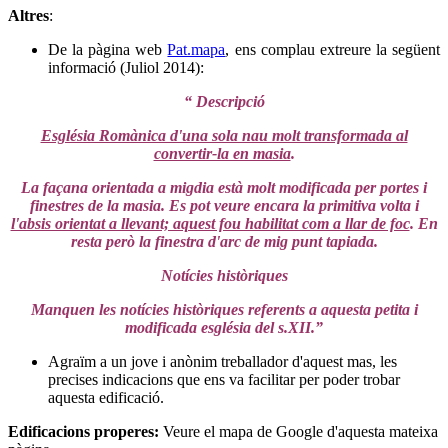
Altres
:
De la pàgina web
Pat.mapa
, ens complau extreure la següent
informació (Juliol 2014):
“ Descripció
Església Romànica d'una sola nau molt transformada al
convertir-la en masia
.
La façana orientada a migdia està molt modificada per portes i
finestres de la masia. Es pot veure encara la primitiva volta i
l'absis orientat a llevant; aquest fou habilitat com a llar de foc
. En
resta però la finestra d'arc de mig punt tapiada.
Notícies històriques
Manquen les notícies històriques referents a aquesta petita i
modificada església del s.XII.”
Agraïm a un jove i anònim treballador d'aquest mas, les
precises indicacions que ens va facilitar per poder trobar
aquesta edificació.
Edificacions properes
:
Veure el mapa de Google d'aquesta mateixa