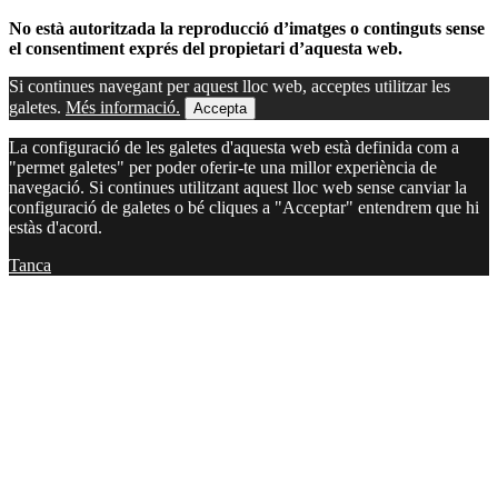
No està autoritzada la reproducció d’imatges o continguts sense
el consentiment exprés del propietari d’aquesta web.
Si continues navegant per aquest lloc web, acceptes utilitzar les
galetes.
Més informació.
Accepta
La configuració de les galetes d'aquesta web està definida com a
"permet galetes" per poder oferir-te una millor experiència de
navegació. Si continues utilitzant aquest lloc web sense canviar la
configuració de galetes o bé cliques a "Acceptar" entendrem que hi
estàs d'acord.
Tanca