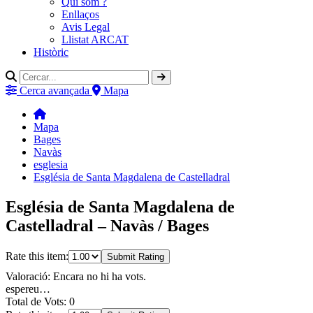
Qui som ?
Enllaços
Avis Legal
Llistat ARCAT
Històric
Cerca avançada
Mapa
Mapa
Bages
Navàs
esglesia
Església de Santa Magdalena de Castelladral
Església de Santa Magdalena de
Castelladral – Navàs / Bages
Rate this item:
Submit Rating
Valoració: Encara no hi ha vots.
espereu…
Total de Vots: 0