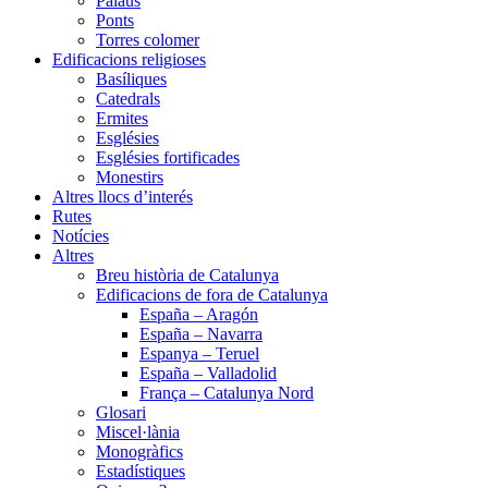
Palaus
Ponts
Torres colomer
Edificacions religioses
Basíliques
Catedrals
Ermites
Esglésies
Esglésies fortificades
Monestirs
Altres llocs d’interés
Rutes
Notícies
Altres
Breu història de Catalunya
Edificacions de fora de Catalunya
España – Aragón
España – Navarra
Espanya – Teruel
España – Valladolid
França – Catalunya Nord
Glosari
Miscel·lània
Monogràfics
Estadístiques