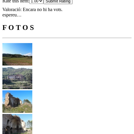
Rate this item:
Submit Rating
Valoració: Encara no hi ha vots.
espereu…
F O T O S