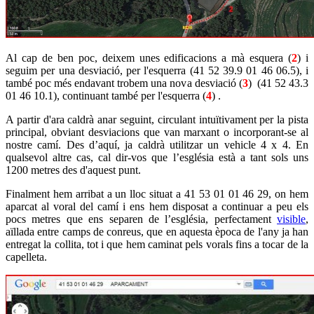
Al cap de ben poc, deixem unes edificacions a mà esquera (
2
) i
seguim per una desviació, per l'esquerra (41 52 39.9 01 46 06.5), i
també poc més endavant trobem una nova desviació (
3
) (41 52 43.3
01 46 10.1), continuant també per l'esquerra (
4
) .
A partir d'ara caldrà anar seguint, circulant intuïtivament per la pista
principal, obviant desviacions que van marxant o incorporant-se al
nostre camí. Des d’aquí, ja caldrà utilitzar un vehicle 4 x 4. En
qualsevol altre cas, cal dir-vos que l’església està a tant sols uns
1200 metres des d'aquest punt.
Finalment hem arribat a un lloc situat a 41 53 01 01 46 29, on hem
aparcat al voral del camí i ens hem disposat a continuar a peu els
pocs metres que ens separen de l’església, perfectament
visible
,
aïllada entre camps de conreus, que en aquesta època de l'any ja han
entregat la collita, tot i que hem caminat pels vorals fins a tocar de la
capelleta.