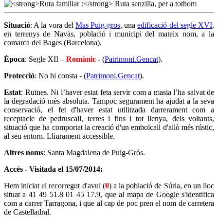
Situació
: A la vora del
Mas Puig-gros
, una
edificació del segle XVI
,
en terrenys de Navàs, població i municipi del mateix nom, a la
comarca del Bages (Barcelona).
Època
: Segle XII –
Romànic
- (
Patrimoni.Gencat
).
Protecció
: No hi consta - (
Patrimoni.Gencat
).
Estat
: Ruïnes. Ni l’haver estat feta servir com a masia l’ha salvat de
la degradació més absoluta. Tampoc segurament ha ajudat a la seva
conservació, el fet d'haver estat utilitzada darrerament com a
receptacle de pedruscall, terres i fins i tot llenya, dels voltants,
situació que ha comportat la creació d'un embolcall d'allò més rústic,
al seu entorn. Lliurament accessible.
Altres noms
: Santa Magdalena de Puig-Grós.
Accés - Visitada el 15/07/2014:
Hem iniciat el recorregut d'avui (
0
) a la població de Súria, en un lloc
situat a 41 49 51.8 01 45 17.9, que al mapa de Google s'identifica
com a carrer Tarragona, i que al cap de poc pren el nom de carretera
de Castelladral.