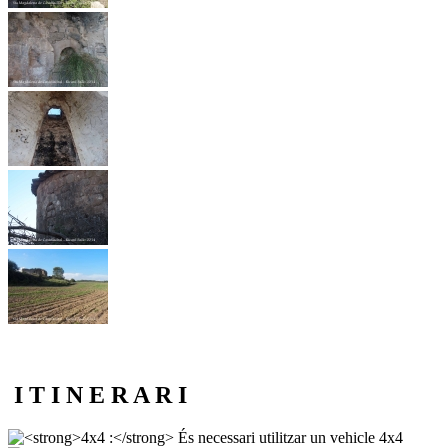
I T I N E R A R I