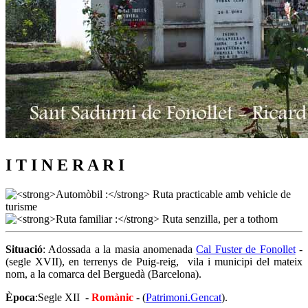
I T I N E R A R I
Situació
: Adossada a la masia anomenada
Cal Fuster de Fonollet
-
(segle XVII), en terrenys de Puig-reig, vila i municipi del mateix
nom, a la comarca del Berguedà (Barcelona).
Època
:Segle XII -
Romànic
- (
Patrimoni.Gencat
).