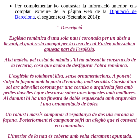
Per complementar i/o contrastar la informació anterior, ens
complau extreure de la pàgina web de la
Diputació de
Barcelona
, el següent text (Setembre 2014):
“ Descripció
Església romànica d'una sola nau i coronada per un absis a
llevant, el qual resta amagat per la casa de cal Fuster, adossada a
aquesta part de l'església
.
Així mateix, pel costat de migdia s’hi ha adossat la construcció de
la rectoria, cosa que acaba de desfigurar l’obra romànica.
L'església és totalment llisa, sense ornamentacions. A ponent
s'alça la façana amb la porta d'entrada, molt senzilla. Consta d'un
sol arc adovellat coronat per una cornisa o arquivolta feta amb
petites dovelles i que descansa sobre unes impostes amb motllures.
Al damunt hi ha una finestra de doble esqueixada amb arquivolta
i una ornamentació de boles.
Un robust i massís campanar d’espadanya de dos ulls corona la
façana. Posteriorment el campanar sofrí un afegitó que el convertí
en comunidor.
L’interior de la nau és coberta amb volta clarament apuntada.