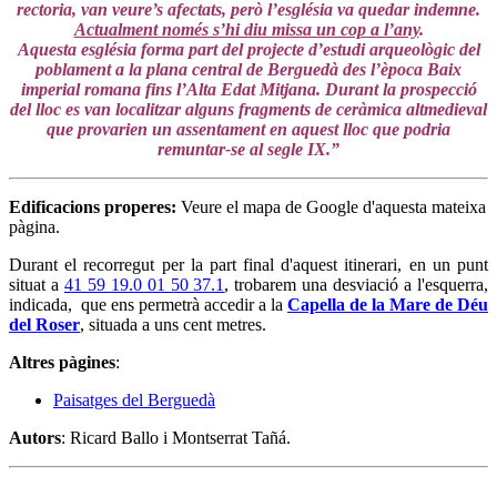
rectoria, van veure’s afectats, però l’església va quedar indemne.
Actualment només s’hi diu missa un cop a l’any
.
Aquesta església forma part del projecte d’estudi arqueològic del
poblament a la plana central de Berguedà des l’època Baix
imperial romana fins l’Alta Edat Mitjana. Durant la prospecció
del lloc es van localitzar alguns fragments de ceràmica altmedieval
que provarien un assentament en aquest lloc que podria
remuntar-se al segle IX.”
Edificacions properes
:
Veure el mapa de Google d'aquesta mateixa
pàgina.
Durant el recorregut per la part final d'aquest itinerari, en un punt
situat a
41 59 19.0 01 50 37.1
, trobarem una desviació a l'esquerra,
indicada, que ens permetrà accedir a la
Capella de la Mare de Déu
del Roser
, situada a uns cent metres.
Altres pàgines
:
Paisatges del Berguedà
Autors
: Ricard Ballo i Montserrat Tañá.