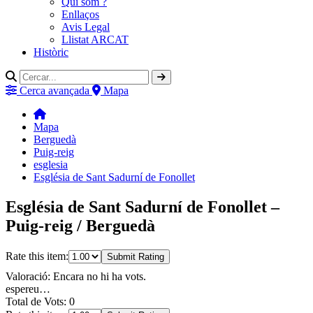
Qui som ?
Enllaços
Avis Legal
Llistat ARCAT
Històric
Cerca avançada
Mapa
Mapa
Berguedà
Puig-reig
esglesia
Església de Sant Sadurní de Fonollet
Església de Sant Sadurní de Fonollet –
Puig-reig / Berguedà
Rate this item:
Submit Rating
Valoració: Encara no hi ha vots.
espereu…
Total de Vots: 0