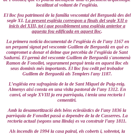
localitzat al voltant de l’església.
El lloc fou patrimoni de la família vescomtal del Berguedà des del
segle XI.
La present església correspon a finals del segle XII o
inicis del XIII, tot i que possiblement una església anterior a
aquesta fou edificada en aquest lloc
.
La primera notícia documental de l’església és de l’any 1167 en
un pergamí signat pel vescomte Guillem de Berguedà en què es
compromet a donar el delme que percebia de l’església de Sant
Sadurní. El germà del vescomte Guillem de Berguedà s'anomenà
Ramon de Fonollet, segurament perquè tenia en aquest lloc els
seus dominis més importants. El lloc fou cedit pel trobador
Guillem de Berguedà als Templers l'any 1187.
L’església era sufragània de la de Sant Miquel de Puig-reig.
Almenys així consta en una visita pastoral de l’any 1312. En
canvi, al segle XVIII ja era parròquia, i tenia una rectoria i
cementiri.
Amb la desamortització dels béns eclesiàstics de l’any 1836 la
parròquia de Fonollet passà a dependre de la de Casserres. La
rectoria actual (segons una llinda) es va construir l’any 1811.
Als incendis de 1994 la casa pairal, els coberts i, sobretot, la