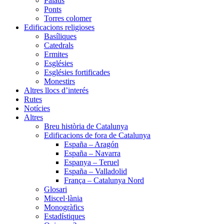
Palaus
Ponts
Torres colomer
Edificacions religioses
Basíliques
Catedrals
Ermites
Esglésies
Esglésies fortificades
Monestirs
Altres llocs d’interés
Rutes
Notícies
Altres
Breu història de Catalunya
Edificacions de fora de Catalunya
España – Aragón
España – Navarra
Espanya – Teruel
España – Valladolid
França – Catalunya Nord
Glosari
Miscel·lània
Monogràfics
Estadístiques