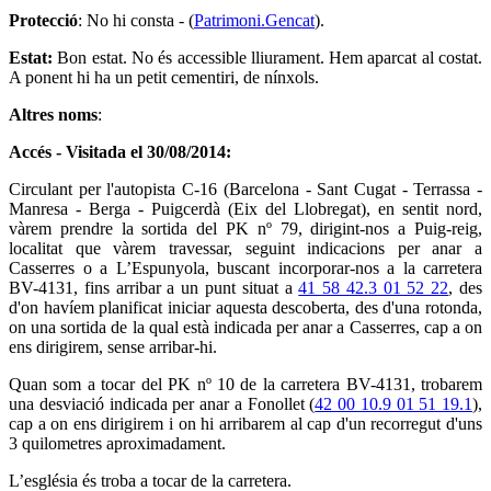
Protecció
: No hi consta - (
Patrimoni.Gencat
).
Estat:
Bon estat. No és accessible lliurament. Hem aparcat al costat.
A ponent hi ha un petit cementiri, de nínxols.
Altres noms
:
Accés - Visitada el 30/08/2014:
Circulant per l'autopista C-16 (Barcelona - Sant Cugat - Terrassa -
Manresa - Berga - Puigcerdà (Eix del Llobregat), en sentit nord,
vàrem prendre la sortida del PK nº 79, dirigint-nos a Puig-reig,
localitat que vàrem travessar, seguint indicacions per anar a
Casserres o a L’Espunyola, buscant incorporar-nos a la carretera
BV-4131, fins arribar a un punt situat a
41 58 42.3 01 52 22
, des
d'on havíem planificat iniciar aquesta descoberta, des d'una rotonda,
on una sortida de la qual està indicada per anar a Casserres, cap a on
ens dirigirem, sense arribar-hi.
Quan som a tocar del PK nº 10 de la carretera BV-4131, trobarem
una desviació indicada per anar a Fonollet (
42 00 10.9 01 51 19.1
),
cap a on ens dirigirem i on hi arribarem al cap d'un recorregut d'uns
3 quilometres aproximadament.
L’església és troba a tocar de la carretera.