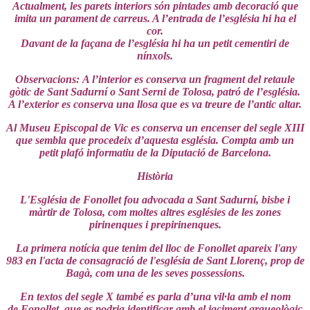
Actualment, les parets interiors són pintades amb decoració que
imita un parament de carreus. A l’entrada de l’església hi ha el
cor.
Davant de la façana de l’església hi ha un petit cementiri de
nínxols.
Observacions: A l’interior es conserva un fragment del retaule
gòtic de Sant Sadurní o Sant Serni de Tolosa, patró de l’església.
A l’exterior es conserva una llosa que es va treure de l’antic altar.
Al Museu Episcopal de Vic es conserva un encenser del segle XIII
que sembla que procedeix d’aquesta església. Compta amb un
petit plafó informatiu de la Diputació de Barcelona.
Història
L'Església de Fonollet fou advocada a Sant Sadurní, bisbe i
màrtir de Tolosa, com moltes altres esglésies de les zones
pirinenques i prepirinenques.
La primera notícia que tenim del lloc de Fonollet apareix l'any
983 en l'acta de consagració de l'església de Sant Llorenç, prop de
Bagà, com una de les seves possessions.
En textos del segle X també es parla d’una vil·la amb el nom
de Fonollet, que es podria identificar amb el jaciment arqueològic