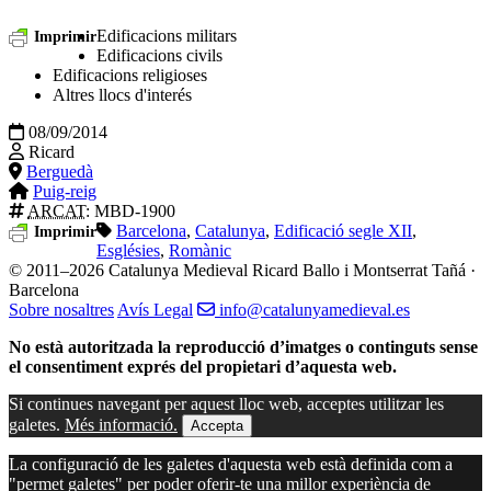
Edificacions militars
Imprimir
Edificacions civils
Edificacions religioses
Altres llocs d'interés
08/09/2014
Ricard
Berguedà
Puig-reig
ARCAT
: MBD-1900
Barcelona
,
Catalunya
,
Edificació segle XII
,
Imprimir
Esglésies
,
Romànic
© 2011–2026 Catalunya Medieval
Ricard Ballo i Montserrat Tañá ·
Barcelona
Sobre nosaltres
Avís Legal
info@catalunyamedieval.es
No està autoritzada la reproducció d’imatges o continguts sense
el consentiment exprés del propietari d’aquesta web.
Si continues navegant per aquest lloc web, acceptes utilitzar les
galetes.
Més informació.
Accepta
La configuració de les galetes d'aquesta web està definida com a
"permet galetes" per poder oferir-te una millor experiència de