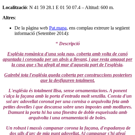
Localització
: N 41 59 28.1 E 01 50 07.4 – Altitud: 600 m.
Altres
:
De la pàgina web
Pat.mapa
, ens complau extreure la següent
informació (Setembre 2014):
“ Descripció
Església romànica d'una sola nau, coberta amb volta de canó
apuntada i coronada per un absis a llevant, i que resta amagat per
la casa que s'ha afegit al mur d'aquesta part de l'església
.
Gairebé tota l'església queda coberta per construccions posteriors
que la desfiguren totalment.
L'església és totalment llisa, sense ornamentacions. A ponent
s'alça la façana amb la porta d'entrada molt senzilla. Consta d'un
sol arc adovellat coronat per una cornisa o arquivolta feta amb
petites dovelles i que descansa sobre unes impostes amb motllures.
Damunt la porta hi ha una finestra de doble esqueixada amb
arquivolta i una ornamentació de boles.
Un robust i massís campanar corona la façana, d'espadanya de
dos ulls d'arc de mig punt adovellat. Al campanar s'hi afegí