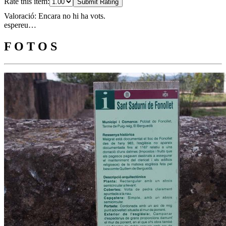
Rate this item:
Submit Rating
Valoració: Encara no hi ha vots.
espereu…
F O T O S