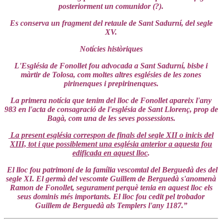
posteriorment un comunidor
(?).
Es conserva un fragment del retaule de Sant Sadurní, del segle
XV.
Notícies històriques
L'Església de Fonollet fou advocada a Sant Sadurní, bisbe i
màrtir de Tolosa, com moltes altres esglésies de les zones
pirinenques i prepirinenques.
La primera notícia que tenim del lloc de Fonollet apareix l'any
983 en l'acta de consagració de l'església de Sant Llorenç, prop de
Bagà, com una de les seves possessions.
La present església correspon de finals del segle XII o inicis del
XIII, tot i que possiblement una església anterior a aquesta fou
edificada en aquest lloc
.
El lloc fou patrimoni de la família vescomtal del Berguedà des del
segle XI. El germà del vescomte Guillem de Berguedà s'anomenà
Ramon de Fonollet, segurament perquè tenia en aquest lloc els
seus dominis més importants. El lloc fou cedit pel trobador
Guillem de Berguedà als Templers l'any 1187.”