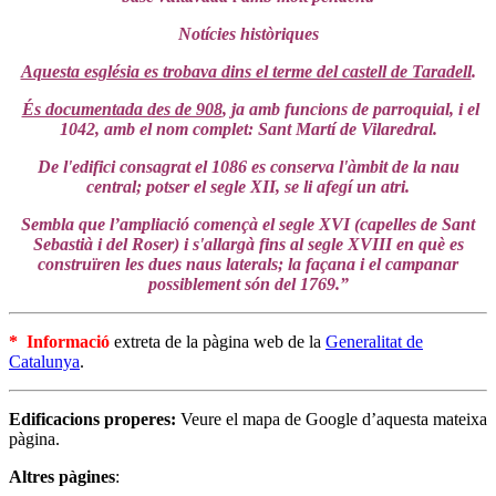
Notícies històriques
Aquesta església es trobava dins el terme del castell de Taradell
.
És documentada des de 908
, ja amb funcions de parroquial, i el
1042, amb el nom complet: Sant Martí de Vilaredral.
De l'edifici consagrat el 1086 es conserva l'àmbit de la nau
central; potser el segle XII, se li afegí un atri.
Sembla que l’ampliació començà el segle XVI (capelles de Sant
Sebastià i del Roser) i s'allargà fins al segle XVIII en què es
construïren les dues naus laterals; la façana i el campanar
possiblement són del 1769.”
* Informació
extreta de la pàgina web de la
Generalitat de
Catalunya
.
Edificacions properes:
Veure el mapa de Google d’aquesta mateixa
pàgina.
Altres pàgines
: