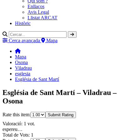
Qui som ?
Enllaços
Avis Legal
Llistat ARCAT
Històric
Cerca avançada
Mapa
Mapa
Osona
Viladrau
esglesia
Església de Sant Martí
Església de Sant Martí – Viladrau –
Osona
Rate this item:
Submit Rating
Valoració: 1 vot.
espereu…
Total de Vots: 1