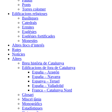
Palaus
Ponts
Torres colomer
Edificacions religioses
Basíliques
Catedrals
Ermites
Esglésies
Esglésies fortificades
Monestirs
Altres llocs d’interés
Rutes
Notícies
Altres
Breu història de Catalunya
Edificacions de fora de Catalunya
España – Aragón
España – Navarra
Espanya – Teruel
España – Valladolid
França – Catalunya Nord
Glosari
Miscel·lània
Monogràfics
Estadístiques