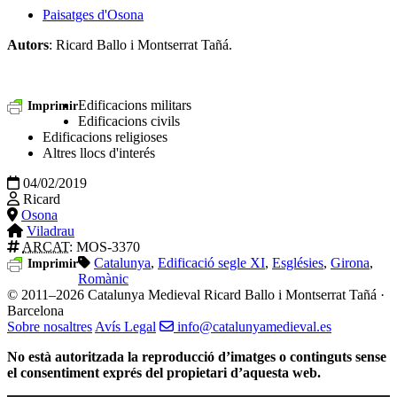
Paisatges d'Osona
Autors
: Ricard Ballo i Montserrat Tañá.
Edificacions militars
Imprimir
Edificacions civils
Edificacions religioses
Altres llocs d'interés
04/02/2019
Ricard
Osona
Viladrau
ARCAT
: MOS-3370
Catalunya
,
Edificació segle XI
,
Esglésies
,
Girona
,
Imprimir
Romànic
© 2011–2026 Catalunya Medieval
Ricard Ballo i Montserrat Tañá ·
Barcelona
Sobre nosaltres
Avís Legal
info@catalunyamedieval.es
No està autoritzada la reproducció d’imatges o continguts sense
el consentiment exprés del propietari d’aquesta web.