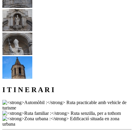
I T I N E R A R I