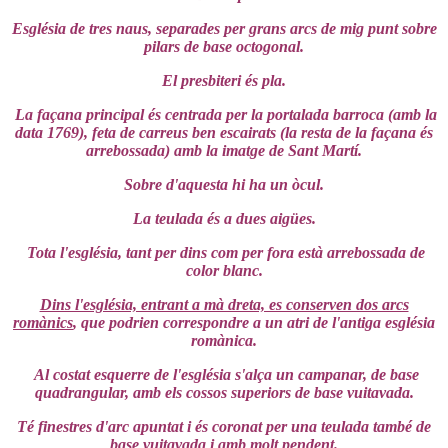
Església de tres naus, separades per grans arcs de mig punt sobre
pilars de base octogonal.
El presbiteri és pla.
La façana principal és centrada per la portalada barroca (amb la
data 1769), feta de carreus ben escairats (la resta de la façana és
arrebossada) amb la imatge de Sant Martí.
Sobre d'aquesta hi ha un òcul.
La teulada és a dues aigües.
Tota l'església, tant per dins com per fora està arrebossada de
color blanc.
Dins l'església, entrant a mà dreta, es conserven dos arcs
romànics
, que podrien correspondre a un atri de l'antiga església
romànica.
Al costat esquerre de l'església s'alça un campanar, de base
quadrangular, amb els cossos superiors de base vuitavada.
Té finestres d'arc apuntat i és coronat per una teulada també de
base vuitavada i amb molt pendent.