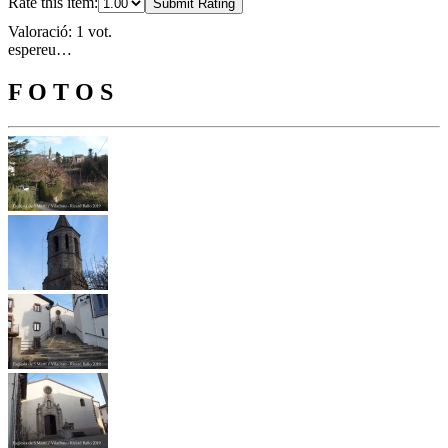
Rate this item:
Submit Rating
Valoració: 1 vot.
espereu…
F O T O S