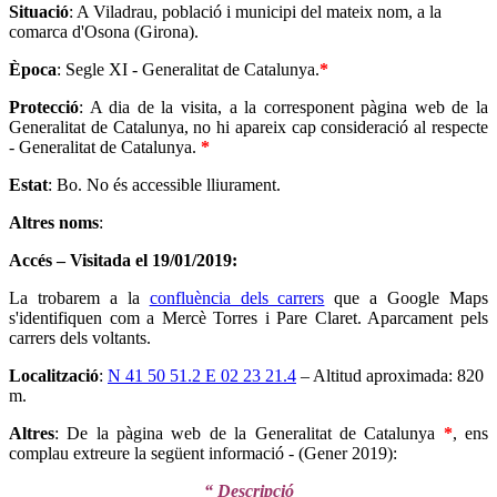
Situació
: A Viladrau, població i municipi del mateix nom, a la
comarca d'Osona (Girona).
Època
: Segle XI - Generalitat de Catalunya.
*
Protecció
: A dia de la visita, a la corresponent pàgina web de la
Generalitat de Catalunya, no hi apareix cap consideració al respecte
- Generalitat de Catalunya.
*
Estat
: Bo. No és accessible lliurament.
Altres noms
:
Accés – Visitada el 19/01/2019:
La trobarem a la
confluència dels carrers
que a Google Maps
s'identifiquen com a Mercè Torres i Pare Claret. Aparcament pels
carrers dels voltants.
Localització
:
N 41 50 51.2 E 02 23 21.4
– Altitud aproximada: 820
m.
Altres
: De la pàgina web de la Generalitat de Catalunya
*
, ens
complau extreure la següent informació - (Gener 2019):
“ Descripció