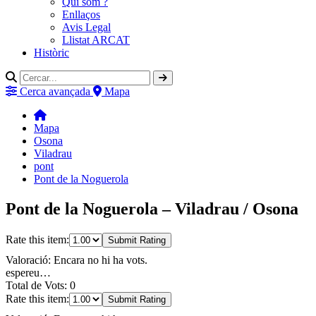
Qui som ?
Enllaços
Avis Legal
Llistat ARCAT
Històric
Cerca avançada
Mapa
Mapa
Osona
Viladrau
pont
Pont de la Noguerola
Pont de la Noguerola – Viladrau / Osona
Rate this item:
Submit Rating
Valoració: Encara no hi ha vots.
espereu…
Total de Vots: 0
Rate this item:
Submit Rating