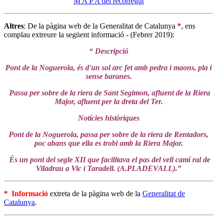
M A P A del recorregut
Altres
: De la pàgina web de la Generalitat de Catalunya
*
, ens
complau extreure la següent informació - (Febrer 2019):
“ Descripció
Pont de la Noguerola, és d'un sol arc fet amb pedra i maons, pla i
sense baranes.
Passa per sobre de la riera de Sant Segimon, afluent de la Riera
Major, afluent per la dreta del Ter.
Notícies històriques
Pont de la Noguerola, passa per sobre de la riera de Rentadors,
poc abans que ella es trobi amb la Riera Major.
És un pont del segle XII que facilitava el pas del vell camí ral de
Viladrau a Vic i Taradell. (A.PLADEVALL).”
* Informació
extreta de la pàgina web de la
Generalitat de
Catalunya
.