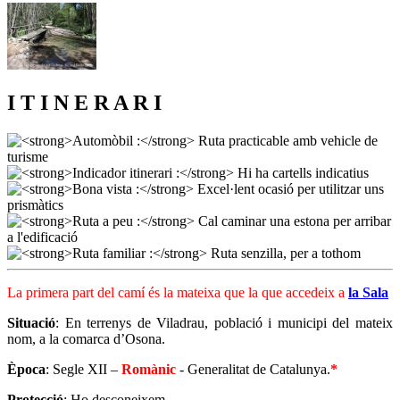
I T I N E R A R I
La primera part del camí és la mateixa que la que accedeix a
la Sala
Situació
: En terrenys de Viladrau, població i municipi del mateix
nom, a la comarca d’Osona.
Època
: Segle XII –
Romànic
- Generalitat de Catalunya.
*
Protecció
: Ho desconeixem.