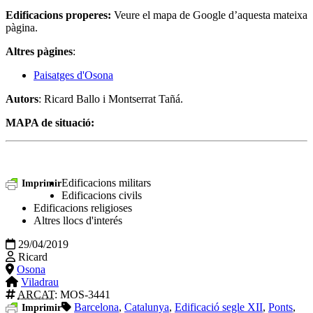
Edificacions properes:
Veure el mapa de Google d’aquesta mateixa
pàgina.
Altres pàgines
:
Paisatges d'Osona
Autors
: Ricard Ballo i Montserrat Tañá.
MAPA de situació:
Edificacions militars
Imprimir
Edificacions civils
Edificacions religioses
Altres llocs d'interés
29/04/2019
Ricard
Osona
Viladrau
ARCAT
: MOS-3441
Barcelona
,
Catalunya
,
Edificació segle XII
,
Ponts
,
Imprimir