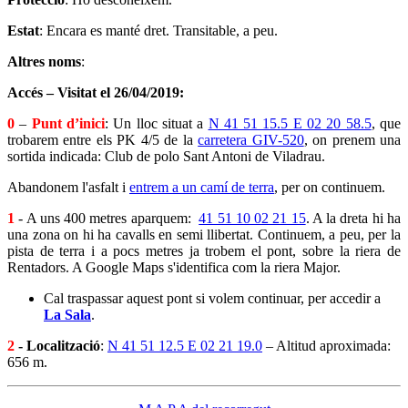
Estat
: Encara es manté dret. Transitable, a peu.
Altres noms
:
Accés – Visitat el 26/04/2019:
0
–
Punt d’inici
: Un lloc situat a
N 41 51 15.5 E 02 20 58.5
, que
trobarem entre els PK 4/5 de la
carretera GIV-520
, on prenem una
sortida indicada: Club de polo Sant Antoni de Viladrau.
Abandonem l'asfalt i
entrem a un camí de terra
, per on continuem.
1
- A uns 400 metres aparquem:
41 51 10 02 21 15
. A la dreta hi ha
una zona on hi ha cavalls en semi llibertat. Continuem, a peu, per la
pista de terra i a pocs metres ja trobem el pont, sobre la riera de
Rentadors. A Google Maps s'identifica com la riera Major.
Cal traspassar aquest pont si volem continuar, per accedir a
La Sala
.
2
- Localització
:
N 41 51 12.5 E 02 21 19.0
– Altitud aproximada:
656 m.