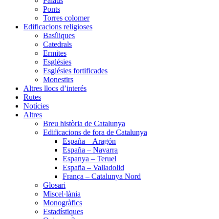
Palaus
Ponts
Torres colomer
Edificacions religioses
Basíliques
Catedrals
Ermites
Esglésies
Esglésies fortificades
Monestirs
Altres llocs d’interés
Rutes
Notícies
Altres
Breu història de Catalunya
Edificacions de fora de Catalunya
España – Aragón
España – Navarra
Espanya – Teruel
España – Valladolid
França – Catalunya Nord
Glosari
Miscel·lània
Monogràfics
Estadístiques