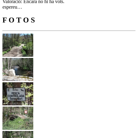
Valoració: Encara no hi ha vots.
espereu…
F O T O S