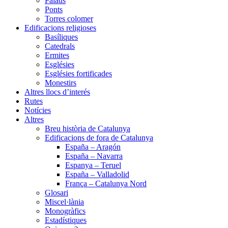
Palaus
Ponts
Torres colomer
Edificacions religioses
Basíliques
Catedrals
Ermites
Esglésies
Esglésies fortificades
Monestirs
Altres llocs d’interés
Rutes
Notícies
Altres
Breu història de Catalunya
Edificacions de fora de Catalunya
España – Aragón
España – Navarra
Espanya – Teruel
España – Valladolid
França – Catalunya Nord
Glosari
Miscel·lània
Monogràfics
Estadístiques