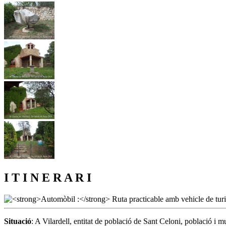
I T I N E R A R I
Situació
: A Vilardell, entitat de població de Sant Celoni, població i 