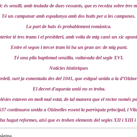
ic és senzill, amb teulada de dues vessants, que es recolza sobre tres 
Té un campanar amb espadanya amb dos buits per a les campanes.
La part de baix és probablement romànica.
terior té tres trams i el presbiteri, amb volta de mig canó un xic apun
Entre el segon i tercer tram hi ha un gran arc de mig punt.
Té una pila baptismal senzilla, vuitavada del segle XVI.
Notícies històriques
rdell, surt ja esmentada des del 1041, que estigué unida a la d’Olzinel
El decret d'aquesta unió no es troba.
ésies estaven en molt mal estat, de tal manera que el rector només pod
37 continuava unida a Olzinelles essent la parròquia principal, i Vila
ha hagut reformes, així que es troben elements del segles XII i XIII i
pàgina.