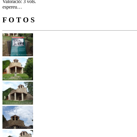
Valoració: 3 vots.
espereu…
F O T O S