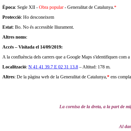
Època
: Segle XII -
Obra popular
- Generalitat de Catalunya.
*
Protecció
: Ho desconeixem
Estat
: Bo. No és accessible lliurament.
Altres noms
:
Accés – Visitada el 14/09/2019:
A la confluència dels carrers que a Google Maps s'identifiquen com a
Localització
:
N 41 41 39.7 E 02 31 13.8
– Altitud: 178 m.
Altres
: De la pàgina web de la Generalitat de Catalunya,
*
ens complau
La cornisa de la dreta, a la part de m
Al dam