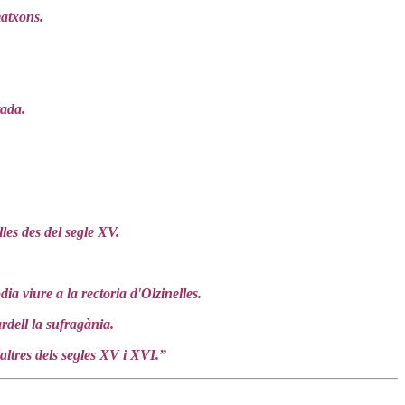
matxons.
tada.
les des del segle XV.
ia viure a la rectoria d'Olzinelles.
rdell la sufragània.
 altres dels segles XV i XVI.”