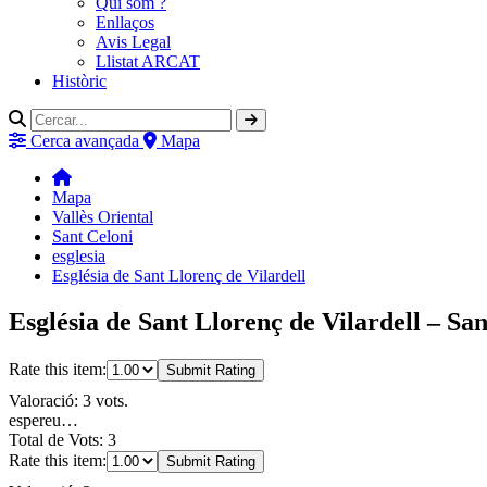
Qui som ?
Enllaços
Avis Legal
Llistat ARCAT
Històric
Cerca avançada
Mapa
Mapa
Vallès Oriental
Sant Celoni
esglesia
Església de Sant Llorenç de Vilardell
Església de Sant Llorenç de Vilardell – San
Rate this item:
Submit Rating
Valoració: 3 vots.
espereu…
Total de Vots: 3
Rate this item:
Submit Rating