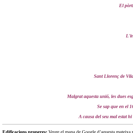
El pòrt
L'in
Sant Llorenç de Vila
Malgrat aquesta unió, les dues esgl
Se sap que en el 16
A causa del seu mal estat hi 
Edificacions properes:
Veure el mapa de Google d’aquesta mateixa 