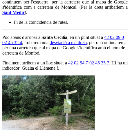
continuem per l'esquerra, per la carretera que al mapa de Google
s'identifica com a carretera de Montcal. (Per la dreta arribaríem a
Sant Medir
).
Fi de la coincidència de rutes.
Poc abans d'arribar a
Santa Cecília
, en un punt situat a
42 02 09.0
02 45 35.4
, trobarem una
desviació a mà dreta
, per on continuarem,
per una carretera que al mapa de Google s'identifica amb el nom de
carretera de Montbó.
Finalment arribem a un lloc situat a
42 02 54.7 02 45 35.7
. Hi ha un
indicador: Guaita el Llémena !.