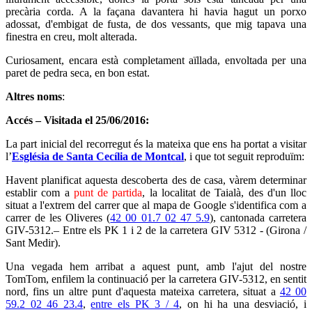
precària corda. A la façana davantera hi havia hagut un porxo
adossat, d'embigat de fusta, de dos vessants, que mig tapava una
finestra en creu, molt alterada.
Curiosament, encara està completament aïllada, envoltada per una
paret de pedra seca, en bon estat.
Altres noms
:
Accés – Visitada el 25/06/2016:
La part inicial del recorregut és la mateixa que ens ha portat a visitar
l’
Església de Santa Cecília de Montcal
, i que tot seguit reproduïm:
Havent planificat aquesta descoberta des de casa, vàrem determinar
establir com a
punt de partida
, la localitat de Taialà, des d'un lloc
situat a l'extrem del carrer que al mapa de Google s'identifica com a
carrer de les Oliveres (
42 00 01.7 02 47 5.9
), cantonada carretera
GIV-5312.– Entre els PK 1 i 2 de la carretera GIV 5312 - (Girona /
Sant Medir).
Una vegada hem arribat a aquest punt, amb l'ajut del nostre
TomTom, enfilem la continuació per la carretera GIV-5312, en sentit
nord, fins un altre punt d'aquesta mateixa carretera, situat a
42 00
59.2 02 46 23.4
,
entre els PK 3 / 4
, on hi ha una desviació, i