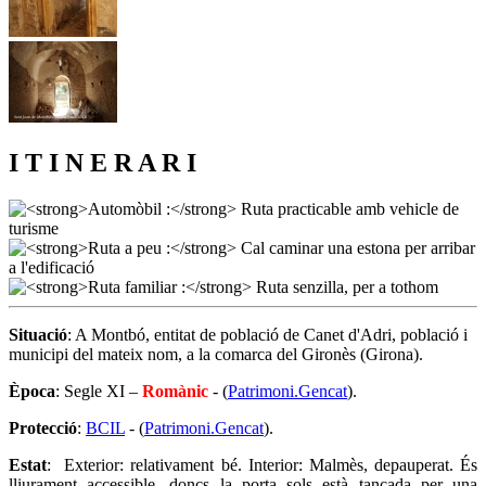
I T I N E R A R I
Situació
: A Montbó, entitat de població de Canet d'Adri, població i
municipi del mateix nom, a la comarca del Gironès (Girona).
Època
: Segle XI –
Romànic
- (
Patrimoni.Gencat
).
Protecció
:
BCIL
- (
Patrimoni.Gencat
).
Estat
: Exterior: relativament bé. Interior: Malmès, depauperat. És
lliurament accessible, doncs la porta sols està tancada per una