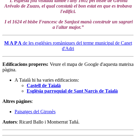
L'església fou visitada també l'any 1602 pel bisbe de Girona
Arévalo de Zuazo, el qual constatà el bon estat en que es trobava
l'edifici.
I el 1624 el bisbe Francesc de Sanjust manà construir un sagrari
a l'altar major.”
M A P A
de les esglésies romàniques del terme municipal de Canet
d'Adri
Edificacions properes:
Veure el mapa de Google d'aquesta mateixa
pàgina.
A Taialà hi ha varies edificacions:
Castell de Taialà
Església parroquial de Sant Narcís de Taialà
Altres pàgines
:
Paisatges del Gironès
Autors
: Ricard Ballo i Montserrat Tañá.