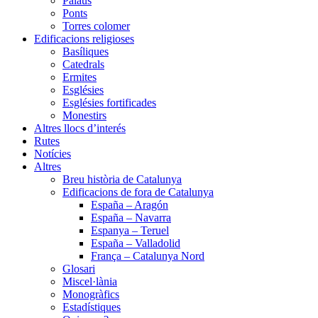
Palaus
Ponts
Torres colomer
Edificacions religioses
Basíliques
Catedrals
Ermites
Esglésies
Esglésies fortificades
Monestirs
Altres llocs d’interés
Rutes
Notícies
Altres
Breu història de Catalunya
Edificacions de fora de Catalunya
España – Aragón
España – Navarra
Espanya – Teruel
España – Valladolid
França – Catalunya Nord
Glosari
Miscel·lània
Monogràfics
Estadístiques