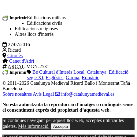
Edificacions militars
Imprimir
Edificacions civils
Edificacions religioses
Altres llocs d'interés
27/07/2016
Ricard
Gironès
Canet d'Adri
ARCAT
: MGN-2531
Bé Cultural d'Interès Local
,
Catalunya
,
Edificació
Imprimir
segle XI
,
Esglésies
,
Girona
,
Romànic
© 2011–2026 Catalunya Medieval
Ricard Ballo i Montserrat Tañá ·
Barcelona
Sobre nosaltres
Avís Legal
info@catalunyamedieval.es
No està autoritzada la reproducció d’imatges o continguts sense
el consentiment exprés del propietari d’aquesta web.
Si continues navegant per aquest lloc web, acceptes utilitzar les
galetes.
Més informació.
Accepta