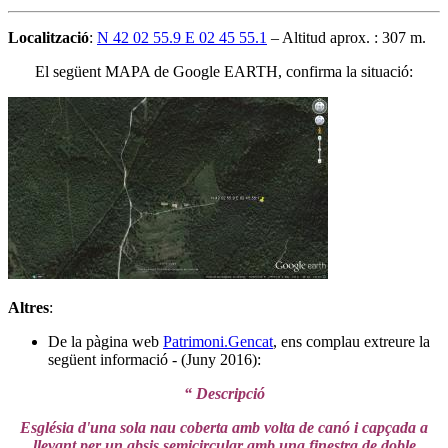
Localització
:
N 42 02 55.9 E 02 45 55.1
– Altitud aprox. : 307 m.
El següent MAPA de Google EARTH, confirma la situació:
Altres
:
De la pàgina web
Patrimoni.Gencat
, ens complau extreure la
següent informació - (Juny 2016):
“ Descripció
Església d'una sola nau coberta amb volta de canó i capçada a
llevant per un absis semicircular amb una finestra de doble