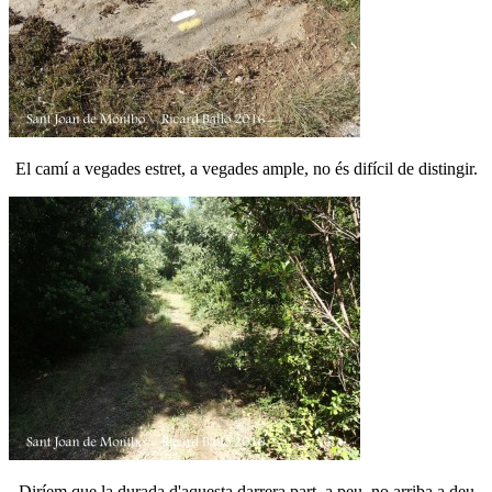
El camí a vegades estret, a vegades ample, no és difícil de distingir.
Diríem que la durada d'aquesta darrera part, a peu, no arriba a deu