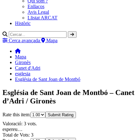
Qui som ?
Enllaços
Avis Legal
Llistat ARCAT
Històric
Cerca avançada
Mapa
Mapa
Gironès
Canet d'Adri
esglesia
Església de Sant Joan de Montbó
Església de Sant Joan de Montbó – Canet
d’Adri / Gironès
Rate this item:
Submit Rating
Valoració: 3 vots.
espereu…
Total de Vots: 3