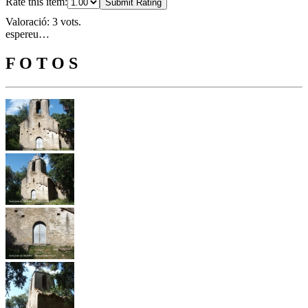
Rate this item:
Submit Rating
Valoració: 3 vots.
espereu…
F O T O S