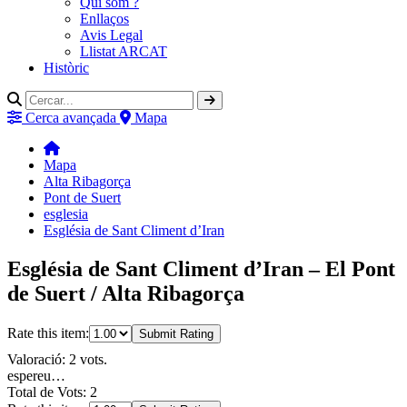
Qui som ?
Enllaços
Avis Legal
Llistat ARCAT
Històric
Cerca avançada
Mapa
Mapa
Alta Ribagorça
Pont de Suert
esglesia
Església de Sant Climent d’Iran
Església de Sant Climent d’Iran – El Pont
de Suert / Alta Ribagorça
Rate this item:
Submit Rating
Valoració: 2 vots.
espereu…
Total de Vots: 2