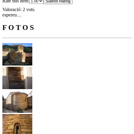
Rate this item:
Submit Rating
Valoració: 2 vots.
espereu…
F O T O S