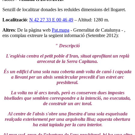
Senzill de localitzar donades les reduïdes dimensions del llogaret.
Localització
:
N 42 27 33 E 00 46 49
– Altitud: 1280 m.
Altres
: De la pàgina web
Pat.mapa
- Generalitat de Catalunya - ,
ens complau extreure la següent informació (Setembre 2012):
" Descripció
L'església centra el petit poble d'Iran, situat aprofitant un replà
arrecerat de la Serra Capitana.
És un edifici d'una sola nau coberta amb volta de canó i capçada
a llevant per un absis semicircular precedit d'un estret arc
presbiteral.
La volta no té arcs torals, però es conserven dues impostes
bisellades que semblen correspondre a la intenció, no executada,
de construir un arc toral.
Al centre de l'absis s'obre una finestra d'una sola esqueixada
realçada exteriorment per una arquivolta llisa; aquesta obertura
ha estat tapiada per la cara interior.
Al mur sud, prop de l’obertura de l'arc presbiteral, hi ha una altra