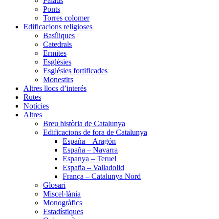
Palaus
Ponts
Torres colomer
Edificacions religioses
Basíliques
Catedrals
Ermites
Esglésies
Esglésies fortificades
Monestirs
Altres llocs d’interés
Rutes
Notícies
Altres
Breu història de Catalunya
Edificacions de fora de Catalunya
España – Aragón
España – Navarra
Espanya – Teruel
España – Valladolid
França – Catalunya Nord
Glosari
Miscel·lània
Monogràfics
Estadístiques