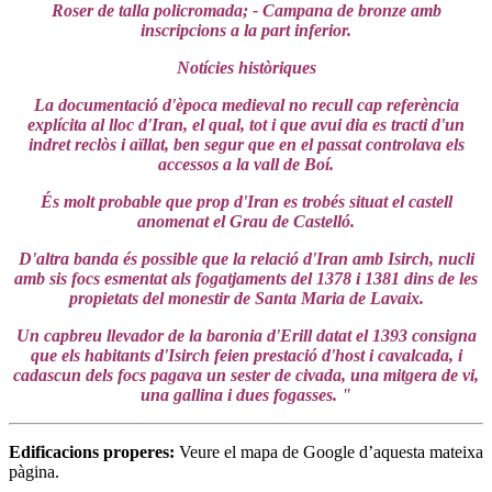
Roser de talla policromada; - Campana de bronze amb
inscripcions a la part inferior.
Notícies històriques
La documentació d'època medieval no recull cap referència
explícita al lloc d'Iran, el qual, tot i que avui dia es tracti d'un
indret reclòs i aïllat, ben segur que en el passat controlava els
accessos a la vall de Boí.
És molt probable que prop d'Iran es trobés situat el castell
anomenat el Grau de Castelló.
D'altra banda és possible que la relació d'Iran amb Isirch, nucli
amb sis focs esmentat als fogatjaments del 1378 i 1381 dins de les
propietats del monestir de Santa Maria de Lavaix.
Un capbreu llevador de la baronia d'Erill datat el 1393 consigna
que els habitants d'Isirch feien prestació d'host i cavalcada, i
cadascun dels focs pagava un sester de civada, una mitgera de vi,
una gallina i dues fogasses. "
Edificacions properes:
Veure el mapa de Google d’aquesta mateixa
pàgina.