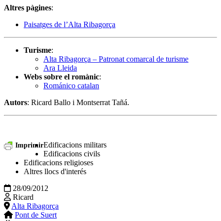
Altres pàgines
:
Paisatges de l’Alta Ribagorça
Turisme
:
Alta Ribagorça – Patronat comarcal de turisme
Ara Lleida
Webs sobre el romànic
:
Románico catalan
Autors
: Ricard Ballo i Montserrat Tañá.
Edificacions militars
Imprimir
Edificacions civils
Edificacions religioses
Altres llocs d'interés
28/09/2012
Ricard
Alta Ribagorça
Pont de Suert