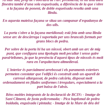
finestra també d'una sola esqueixada, a diferència de la que s'obre
a la façana de ponent, de doble esqueixada resolta amb una
llinda.
En aquesta mateixa façana se situa un campanar d'espadanya de
dos ulls.
La porta s'obre a la façana meridional; està feta amb una llinda
sense arc de descàrrega i suportada per uns brancals formats per
grans blocs de pedra.
Per sobre de la porta hi ha un nínxol, obert amb un arc de mig
punt, que configura una tipologia molt peculiar i sense gaire
paral·lelismes, ja que la presència d'aquest tipus de nínxols és molt
rara en l'arquitectura altmedieval.
L'interior és parcialment arrebossat i els paraments exteriors
permeten constatar que l'edifici és construït amb un aparell de
carreuó allargassat, de pedra calcària, disposat molt
ordenadament en filades uniformes i irregulars, especialment a la
part baixa de l'absis.
Béns mobles integrants de la declaració de BCIN: - Imatge de
Sant Climent, de fusta policromada; - Pica baptismal de pedra
buidada, enguixada i pintada; - Imatge de la Mare de déu del