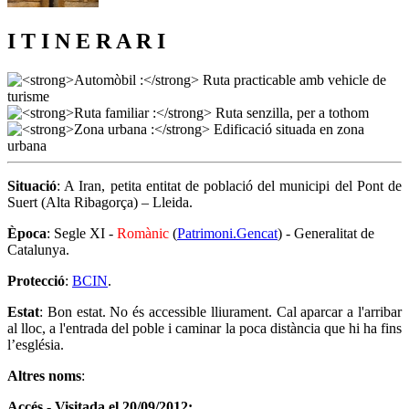
I T I N E R A R I
Situació
: A Iran, petita entitat de població del municipi del Pont de
Suert (Alta Ribagorça) – Lleida.
Època
: Segle XI -
Romànic
(
Patrimoni.Gencat
) - Generalitat de
Catalunya.
Protecció
:
BCIN
.
Estat
: Bon estat. No és accessible lliurament. Cal aparcar a l'arribar
al lloc, a l'entrada del poble i caminar la poca distància que hi ha fins
l’església.
Altres noms
:
Accés - Visitada el 20/09/2012: