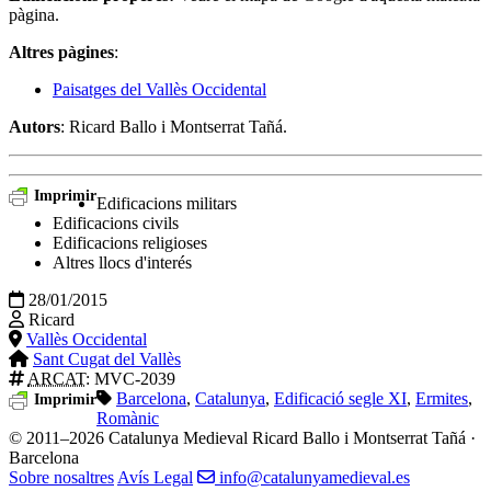
pàgina.
Altres pàgines
:
Paisatges del Vallès Occidental
Autors
: Ricard Ballo i Montserrat Tañá.
Imprimir
Edificacions militars
Edificacions civils
Edificacions religioses
Altres llocs d'interés
28/01/2015
Ricard
Vallès Occidental
Sant Cugat del Vallès
ARCAT
: MVC-2039
Barcelona
,
Catalunya
,
Edificació segle XI
,
Ermites
,
Imprimir
Romànic
© 2011–2026 Catalunya Medieval
Ricard Ballo i Montserrat Tañá ·
Barcelona
Sobre nosaltres
Avís Legal
info@catalunyamedieval.es