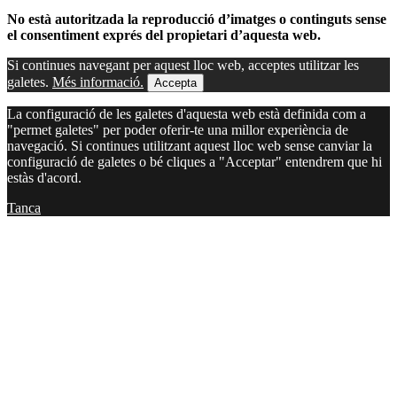
No està autoritzada la reproducció d’imatges o continguts sense
el consentiment exprés del propietari d’aquesta web.
Si continues navegant per aquest lloc web, acceptes utilitzar les
galetes.
Més informació.
Accepta
La configuració de les galetes d'aquesta web està definida com a
"permet galetes" per poder oferir-te una millor experiència de
navegació. Si continues utilitzant aquest lloc web sense canviar la
configuració de galetes o bé cliques a "Acceptar" entendrem que hi
estàs d'acord.
Tanca