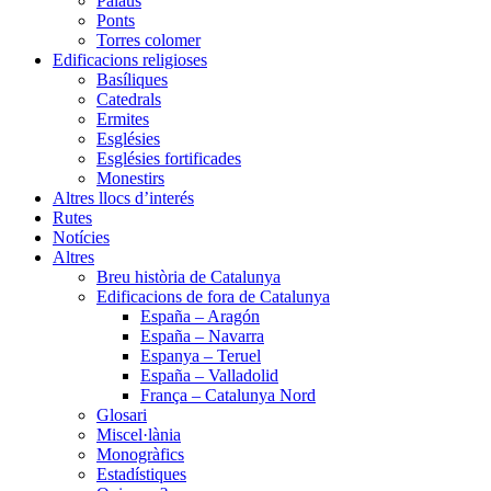
Palaus
Ponts
Torres colomer
Edificacions religioses
Basíliques
Catedrals
Ermites
Esglésies
Esglésies fortificades
Monestirs
Altres llocs d’interés
Rutes
Notícies
Altres
Breu història de Catalunya
Edificacions de fora de Catalunya
España – Aragón
España – Navarra
Espanya – Teruel
España – Valladolid
França – Catalunya Nord
Glosari
Miscel·lània
Monogràfics
Estadístiques