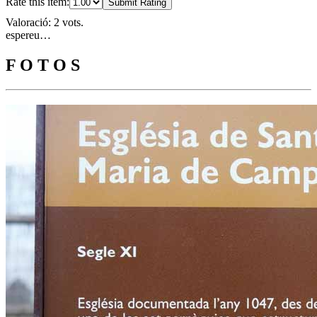
Rate this item:
Submit Rating
Valoració: 2 vots.
espereu…
F O T O S