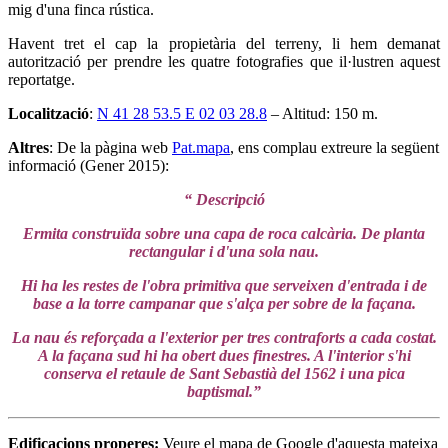
mig d'una finca rústica.
Havent tret el cap la propietària del terreny, li hem demanat
autorització per prendre les quatre fotografies que il·lustren aquest
reportatge.
Localització
:
N 41 28 53.5 E 02 03 28.8
– Altitud: 150 m.
Altres
: De la pàgina web
Pat.mapa
, ens complau extreure la següent
informació (Gener 2015):
“ Descripció
Ermita construïda sobre una capa de roca calcària. De planta
rectangular i d'una sola nau.
Hi ha les restes de l'obra primitiva que serveixen d'entrada i de
base a la torre campanar que s'alça per sobre de la façana.
La nau és reforçada a l'exterior per tres contraforts a cada costat.
A la façana sud hi ha obert dues finestres. A l'interior s'hi
conserva el retaule de Sant Sebastià del 1562 i una pica
baptismal.”
Edificacions properes
:
Veure el mapa de Google d'aquesta mateixa