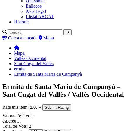
Qui som ?
Enllaços
Avis Legal
Llistat ARCAT
Històric
Cerca avançada
Mapa
Mapa
Vallès Occidental
Sant Cugat del Vallès
ermita
Ermita de Santa Maria de Campanyà
Ermita de Santa Maria de Campanyà –
Sant Cugat del Vallès / Vallès Occidental
Rate this item:
Submit Rating
Valoració: 2 vots.
espereu…
Total de Vots: 2