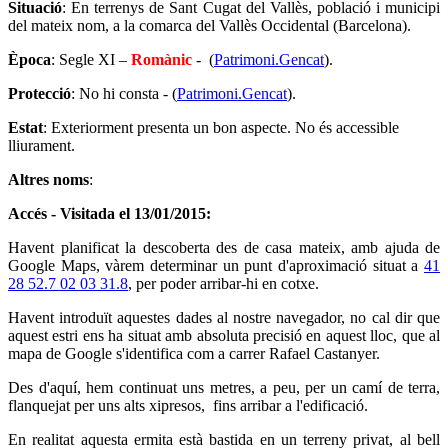
Situació
: En terrenys de Sant Cugat del Vallès, població i municipi
del mateix nom, a la comarca del Vallès Occidental (Barcelona).
Època
: Segle XI –
Romànic
- (
Patrimoni.Gencat
).
Protecció
: No hi consta - (
Patrimoni.Gencat
).
Estat
: Exteriorment presenta un bon aspecte. No és accessible
lliurament.
Altres noms
:
Accés - Visitada el 13/01/2015:
Havent planificat la descoberta des de casa mateix, amb ajuda de
Google Maps, vàrem determinar un punt d'aproximació situat a
41
28 52.7 02 03 31.8
, per poder arribar-hi en cotxe.
Havent introduït aquestes dades al nostre navegador, no cal dir que
aquest estri ens ha situat amb absoluta precisió en aquest lloc, que al
mapa de Google s'identifica com a carrer Rafael Castanyer.
Des d'aquí, hem continuat uns metres, a peu, per un camí de terra,
flanquejat per uns alts xipresos, fins arribar a l'edificació.
En realitat aquesta ermita està bastida en un terreny privat, al bell