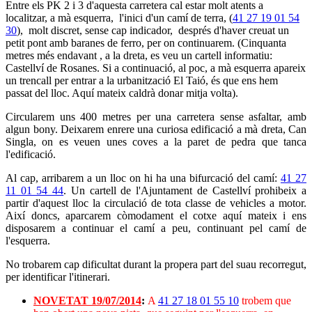
Entre els PK 2 i 3 d'aquesta carretera cal estar molt atents a
localitzar, a mà esquerra, l'inici d'un camí de terra, (
41 27 19 01 54
30
), molt discret, sense cap indicador, després d'haver creuat un
petit pont amb baranes de ferro, per on continuarem. (Cinquanta
metres més endavant , a la dreta, es veu un cartell informatiu:
Castellví de Rosanes. Si a continuació, al poc, a mà esquerra apareix
un trencall per entrar a la urbanització El Taió, és que ens hem
passat del lloc. Aquí mateix caldrà donar mitja volta).
Circularem uns 400 metres per una carretera sense asfaltar, amb
algun bony. Deixarem enrere una curiosa edificació a mà dreta, Can
Singla, on es veuen unes coves a la paret de pedra que tanca
l'edificació.
Al cap, arribarem a un lloc on hi ha una bifurcació del camí:
41 27
11 01 54 44
. Un cartell de l'Ajuntament de Castellví prohibeix a
partir d'aquest lloc la circulació de tota classe de vehicles a motor.
Així doncs, aparcarem còmodament el cotxe aquí mateix i ens
disposarem a continuar el camí a peu, continuant pel camí de
l'esquerra.
No trobarem cap dificultat durant la propera part del suau recorregut,
per identificar l'itinerari.
NOVETAT 19/07/2014
:
A
41 27 18 01 55 10
trobem que