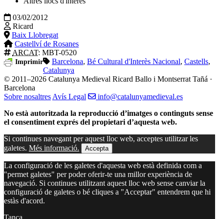
Altres llocs d'interés
03/02/2012
Ricard
Baix Llobregat
Castellví de Rosanes
ARCAT
: MBT-0520
Barcelona
,
Bé Cultural d'Interès Nacional
,
Castells
,
Imprimir
Catalunya
© 2011–2026 Catalunya Medieval
Ricard Ballo i Montserrat Tañá ·
Barcelona
Sobre nosaltres
Avís Legal
info@catalunyamedieval.es
No està autoritzada la reproducció d’imatges o continguts sense
el consentiment exprés del propietari d’aquesta web.
Si continues navegant per aquest lloc web, acceptes utilitzar les
galetes.
Més informació.
Accepta
La configuració de les galetes d'aquesta web està definida com a
"permet galetes" per poder oferir-te una millor experiència de
navegació. Si continues utilitzant aquest lloc web sense canviar la
configuració de galetes o bé cliques a "Acceptar" entendrem que hi
estàs d'acord.
Tanca