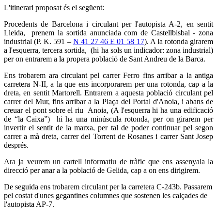
L'itinerari proposat és el següent:
Procedents de Barcelona i circulant per l'autopista A-2, en sentit
Lleida, prenem la sortida anunciada com de Castellbisbal - zona
industrial (P. K. 591 –
N 41 27 46 E 01 58 17
). A la rotonda girarem
a l'esquerra, tercera sortida, (hi ha sols un indicador: zona industrial)
per on entrarem a la propera població de Sant Andreu de la Barca.
Ens trobarem ara circulant pel carrer Ferro fins arribar a la antiga
carretera N-II, a la que ens incorporarem per una rotonda, cap a la
dreta, en sentit Martorell. Entrarem a aquesta població circulant pel
carrer del Mur, fins arribar a la Plaça del Portal d'Anoia, i abans de
creuar el pont sobre el riu Anoia, (A l'esquerra hi ha una edificació
de “la Caixa”) hi ha una minúscula rotonda, per on girarem per
invertir el sentit de la marxa, per tal de poder continuar pel segon
carrer a mà dreta, carrer del Torrent de Rosanes i carrer Sant Josep
després.
Ara ja veurem un cartell informatiu de tràfic que ens assenyala la
direcció per anar a la població de Gelida, cap a on ens dirigirem.
De seguida ens trobarem circulant per la carretera C-243b. Passarem
pel costat d'unes gegantines columnes que sostenen les calçades de
l'autopista AP-7.