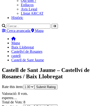
Qui som ?
Enllaços
Avis Legal
Llistat ARCAT
Històric
Cerca avançada
Mapa
Mapa
Baix Llobregat
Castellví de Rosanes
castell
Castell de Sant Jaume
Castell de Sant Jaume – Castellví de
Rosanes / Baix Llobregat
Rate this item:
Submit Rating
Valoració: 8 vots.
espereu…
Total de Vots: 8