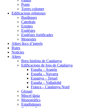
Palaus
Ponts
Torres colomer
Edificacions religioses
Basíliques
Catedrals
Ermites
Esglésies
Esglésies fortificades
Monestirs
Altres llocs d’interés
Rutes
Notícies
Altres
Breu història de Catalunya
Edificacions de fora de Catalunya
España – Aragón
España – Navarra
Espanya – Teruel
España – Valladolid
França – Catalunya Nord
Glosari
Miscel·lània
Monogràfics
Estadístiques