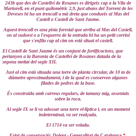
243b que des de Castellví de Rosanes es dirigeix cap a la Vila de
Martorell, en el punt quilomètric 2,9, just abans del Torrent de les
Deveses hi ha un trencall a mà dreta que condueix al Mas del
Castell o Castell de Sant Jaume.
Aquest trencall es una pista forestal que arriba al Mas del Castell,
on al sudoest o a l'esquerra de la entrada hi ha un petit corriol
que s'enfila cap al cim on està situat el castell.
El Castell de Sant Jaume és un conjunt de fortificacions, que
pertanyen a la Baronia de Castellví de Rosanes datada de la
segona meitat del segle XII.
Just al cim està situada una torre de planta circular, de 10 m de
diàmetre aproximadament, i de la qual es conserven algunes
filades de pedres de la base.
És construïda amb carreus regulars, de tamany mig, assentats
sobre la roca.
Al segle IX se li va adossar una torre el·líptica i, en un moment
indeterminat, va ser realçada.
El 1714 va ser volada.
Estat de conservació: Dolent -
Generalitat de Catalunya
.
*