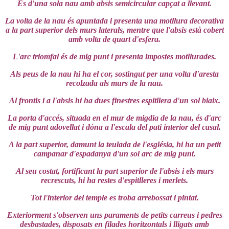
És d'una sola nau amb absis semicircular capçat a llevant.
La volta de la nau és apuntada i presenta una motllura decorativa
a la part superior dels murs laterals, mentre que l'absis està cobert
amb volta de quart d'esfera.
L'arc triomfal és de mig punt i presenta impostes motllurades.
Als peus de la nau hi ha el cor, sostingut per una volta d'aresta
recolzada als murs de la nau.
Al frontis i a l'absis hi ha dues finestres espitllera d'un sol biaix.
La porta d'accés, situada en el mur de migdia de la nau, és d'arc
de mig punt adovellat i dóna a l'escala del pati interior del casal.
A la part superior, damunt la teulada de l'església, hi ha un petit
campanar d'espadanya d'un sol arc de mig punt.
Al seu costat, fortificant la part superior de l'absis i els murs
recrescuts, hi ha restes d'espitlleres i merlets.
Tot l'interior del temple es troba arrebossat i pintat.
Exteriorment s'observen uns paraments de petits carreus i pedres
desbastades, disposats en filades horitzontals i lligats amb