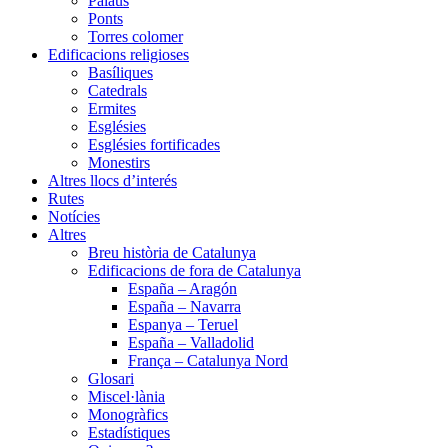
Palaus
Ponts
Torres colomer
Edificacions religioses
Basíliques
Catedrals
Ermites
Esglésies
Esglésies fortificades
Monestirs
Altres llocs d’interés
Rutes
Notícies
Altres
Breu història de Catalunya
Edificacions de fora de Catalunya
España – Aragón
España – Navarra
Espanya – Teruel
España – Valladolid
França – Catalunya Nord
Glosari
Miscel·lània
Monogràfics
Estadístiques