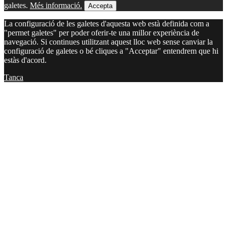
galetes.
Més informació.
Accepta
La configuració de les galetes d'aquesta web està definida com a
"permet galetes" per poder oferir-te una millor experiència de
navegació. Si continues utilitzant aquest lloc web sense canviar la
configuració de galetes o bé cliques a "Acceptar" entendrem que hi
estàs d'acord.
Tanca