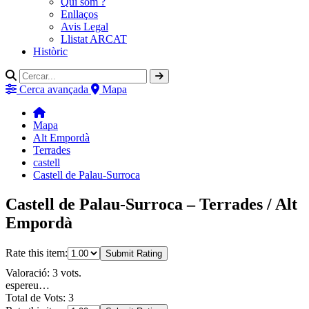
Qui som ?
Enllaços
Avis Legal
Llistat ARCAT
Històric
Cerca avançada
Mapa
Mapa
Alt Empordà
Terrades
castell
Castell de Palau-Surroca
Castell de Palau-Surroca – Terrades / Alt
Empordà
Rate this item:
Submit Rating
Valoració: 3 vots.
espereu…
Total de Vots: 3