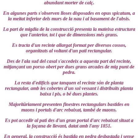
abundant morter de calç.
En algunes parts s'observen lloses disposades en opus spicatum, a
la meitat inferior dels murs de la nau i al basament de
l'absis.
La part de migdia de la construcció presenta la mateixa estructura
que l'anterior, tot i que de dimensions més grans.
Es tracta d'un recinte allargat format per diversos cossos,
organitzats al voltant d'un pati rectangular.
Des de l'ala sud del casal s'accedeix a aquesta part del recinte,
mitjançant un porxo obert per dues grans arcades de mig punt de
pedra.
La resta d'edificis que tanquen el recinte són de planta
rectangular, amb les cobertes d'un sol vessant i distribuïts planta
baixa i pis, o bé dues plantes.
Majoritàriament presenten finestres rectangulars bastides en
maons i portals d'arc rebaixat, també de maons.
Es pot accedir al pati des d'un gran portal d'arc rebaixat situat a
la façana de llevant, datat amb l'any 1851.
En general, la construcció és bastida en pedra desbastada i sense