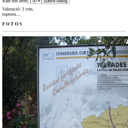
Rate this item:
Submit Rating
Valoració: 3 vots.
espereu…
F O T O S