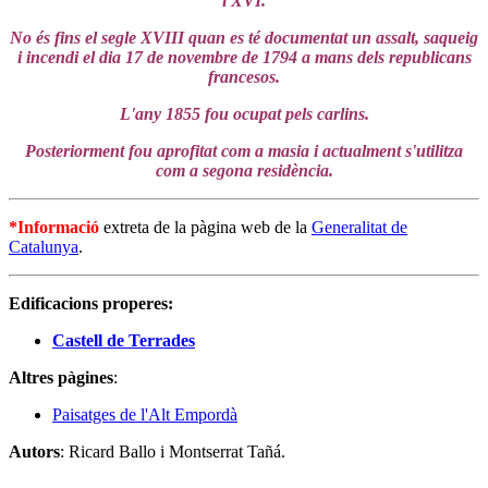
i XVI.
No és fins el segle XVIII quan es té documentat un assalt, saqueig
i incendi el dia 17 de novembre de 1794 a mans dels republicans
francesos.
L'any 1855 fou ocupat pels carlins.
Posteriorment fou aprofitat com a masia i actualment s'utilitza
com a segona residència.
*Informació
extreta de la pàgina web de la
Generalitat de
Catalunya
.
Edificacions properes:
Castell de Terrades
Altres pàgines
:
Paisatges de l'Alt Empordà
Autors
: Ricard Ballo i Montserrat Tañá.