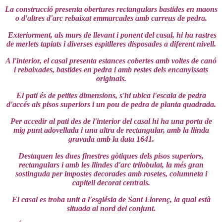
La construcció presenta obertures rectangulars bastides en maons
o d'altres d'arc rebaixat emmarcades amb carreus de pedra.
Exteriorment, als murs de llevant i ponent del casal, hi ha rastres
de merlets ta
piats i diverses espitlleres disposades a diferent nivell.
A l'interior, el casal presenta estances cobertes amb voltes de canó
i rebaixades, bastides en pedra i amb restes dels encanyissats
originals.
El
pati és de petites dimensions, s'hi ubica l'escala de pedra
d'accés als pisos superiors i un pou de pedra de planta quadrada.
Per accedir al pati des de l'interior del casal hi ha una porta de
mig punt adovellada i una altra de
rectangular, amb la llinda
gravada amb la data 1641.
Destaquen les dues finestres gòtiques dels pisos superiors,
rectangulars i amb les llindes d'arc trilobulat, la més gran
sostinguda per impostes decorades amb rosetes, columneta i
capitell decorat centrals.
El casal es troba unit a l'església de Sant Llorenç, la qual està
situada al nord del conjunt.