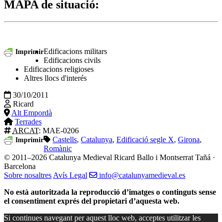
MAPA de situació
:
Edificacions militars
Imprimir
Edificacions civils
Edificacions religioses
Altres llocs d'interés
30/10/2011
Ricard
Alt Empordà
Terrades
ARCAT
: MAE-0206
Castells
,
Catalunya
,
Edificació segle X
,
Girona
,
Imprimir
Romànic
© 2011–2026 Catalunya Medieval
Ricard Ballo i Montserrat Tañá ·
Barcelona
Sobre nosaltres
Avís Legal
info@catalunyamedieval.es
No està autoritzada la reproducció d’imatges o continguts sense
el consentiment exprés del propietari d’aquesta web.
Si continues navegant per aquest lloc web, acceptes utilitzar les