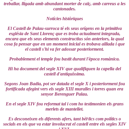
treballar, lligada amb abundant morter de calç, amb carreus a les
cantonades.
Notícies històriques
El Castell de Palau-surroca té els seus orígens en la primitiva
església de Sant Llorenç que es troba actualment integrada,
encara que els seus elements constructius són anteriors, la qual
cosa fa pensar que en un moment inicial es trobava aïllada i que
el castell s'hi va fer adossar posteriorment.
Probablement el temple fou bastit durant l'època romànica.
Hi ha document del segle XIV que qualifiquen la capella del
castell d'antiquíssima.
Segons Joan Badia, pot ser datada el segle X i posteriorment fou
fortificada afegint vers els segle XIII muralles i torres quan era
senyor Berenguer Palau.
En el segle XIV fou reformat tal i com ho testimonien els grans
merlets de mantellet.
Es desconeixen els diferents afers, tant bèl·lics com polítics o
socials en els que va estar involucrat el castell entre els segles XIV