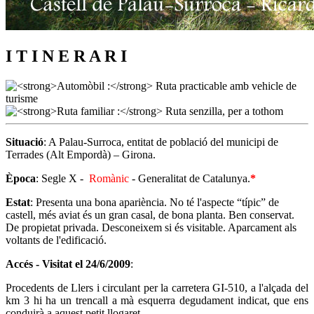
I T I N E R A R I
Situació
: A Palau-Surroca, entitat de població del municipi de
Terrades (Alt Empordà) – Girona.
Època
: Segle X -
Romànic
- Generalitat de Catalunya.
*
Estat
: Presenta una bon
a apariència. No té l'aspecte “típic” de
castell, més aviat és un gran casal, de bona planta. Ben conservat.
De propietat privada. Desconeixem si és visitable. Aparcament als
voltants de l'edificació.
Accés - Visitat el
24/6/2009
:
Procedents de Llers i circulant per la carretera GI-510, a l'alçada del
km 3 hi ha un trencall a mà esquerra degudament indicat, que ens
conduirà a aquest petit llogaret.