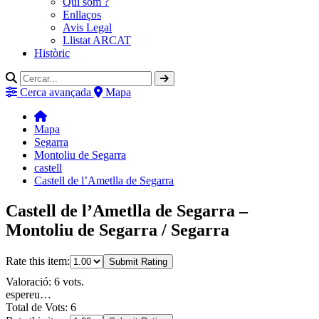
Qui som ?
Enllaços
Avis Legal
Llistat ARCAT
Històric
Cerca avançada
Mapa
Mapa
Segarra
Montoliu de Segarra
castell
Castell de l’Ametlla de Segarra
Castell de l’Ametlla de Segarra –
Montoliu de Segarra / Segarra
Rate this item:
Submit Rating
Valoració: 6 vots.
espereu…
Total de Vots: 6