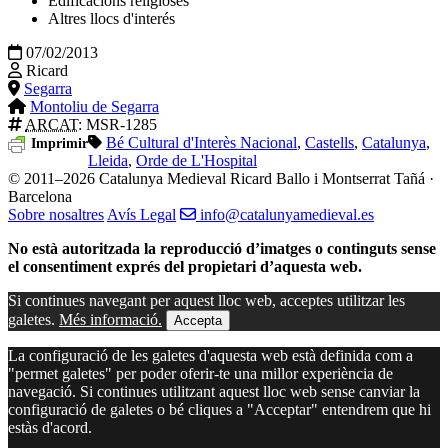
Edificacions religioses
Altres llocs d'interés
07/02/2013
Ricard
Segarra
Montoliu de Segarra
ARCAT
: MSR-1285
Bé Cultural d'Interès Nacional
,
Castells
,
Catalunya
,
Imprimir
Lleida
,
Orde de L'Hospital
© 2011–2026 Catalunya Medieval
Ricard Ballo i Montserrat Tañá ·
Barcelona
Sobre nosaltres
Avís Legal
info@catalunyamedieval.es
No està autoritzada la reproducció d’imatges o continguts sense
el consentiment exprés del propietari d’aquesta web.
Si continues navegant per aquest lloc web, acceptes utilitzar les
galetes.
Més informació.
Accepta
La configuració de les galetes d'aquesta web està definida com a
"permet galetes" per poder oferir-te una millor experiència de
navegació. Si continues utilitzant aquest lloc web sense canviar la
configuració de galetes o bé cliques a "Acceptar" entendrem que hi
estàs d'acord.