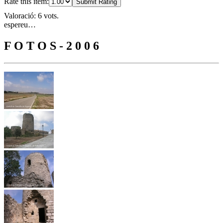
Rate this item:
Submit Rating
Valoració: 6 vots.
espereu…
F O T O S - 2 0 0 6