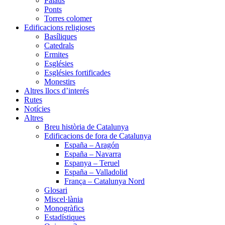
Palaus
Ponts
Torres colomer
Edificacions religioses
Basíliques
Catedrals
Ermites
Esglésies
Esglésies fortificades
Monestirs
Altres llocs d’interés
Rutes
Notícies
Altres
Breu història de Catalunya
Edificacions de fora de Catalunya
España – Aragón
España – Navarra
Espanya – Teruel
España – Valladolid
França – Catalunya Nord
Glosari
Miscel·lània
Monogràfics
Estadístiques