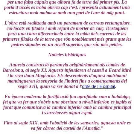
per una falsa cúpula que alhora fa de terra del primer pis. La
porta d’accés es troba oberta cap l’est, i presenta actualment una
estructura molt malmesa amb una part de l'arc de mig punt.
L’obra està realitzada amb un parament de carreus rectangulars,
col·locats en filades i amb rejunt de morter de calç. Destaquem
però una clara diferenciació entre la mida dels carreus de les
primeres filades de la torre que són notablement més grans que les
pedres situades en un nivell superior, que són més petites.
Notícies històriques
Aquesta construcció pertanyia originàriament als comtes de
Barcelona, al segle XI. Aquests infeudaren el castell a Ecard Miró
i la seva dona Magència. Els descendents d'aquest matrimoni
mantingueren la senyoria de l'indret fins a començaments del
segle XIII, quan va ser donat a l'
orde de l'Hospital
.
En època moderna la fortificació fou aprofitada com a habitatge,
fet que va fer que s'obrís una obertura a nivell inferior, es tapiés el
forat que comunicava la cambra inferior amb la cambra principal
i s'arrebossés algun espai.
Fins al segle XIX, amb l'abolició de les senyories, aquesta orde es
va fer càrrec del castell de l'Ametlla.”