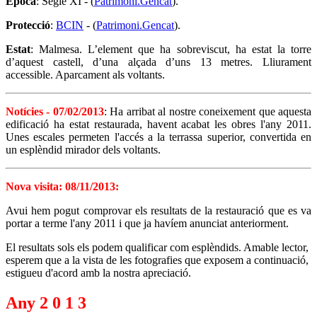
Època
: Segle XI - (
Patrimoni.Gencat
).
Protecció
:
BCIN
- (
Patrimoni.Gencat
).
Estat
: Malmesa. L’element que ha sobreviscut, ha estat la torre
d’aquest castell, d’una alçada d’uns 13 metres. Lliurament
accessible. Aparcament als voltants.
Notícies -
07/02/2013
: Ha arribat al nostre coneixement que aquesta
edificació ha estat restaurada, havent acabat les obres l'any 2011.
Unes escales permeten l'accés a la terrassa superior, convertida en
un esplèndid mirador dels voltants.
Nova visita: 08/11/2013:
Avui hem pogut comprovar els resultats de la restauració que es va
portar a terme l'any 2011 i que ja havíem anunciat anteriorment.
El resultats sols els podem qualificar com esplèndids. Amable lector,
esperem que a la vista de les fotografies que exposem a continuació,
estigueu d'acord amb la nostra apreciació.
Any 2 0 1 3