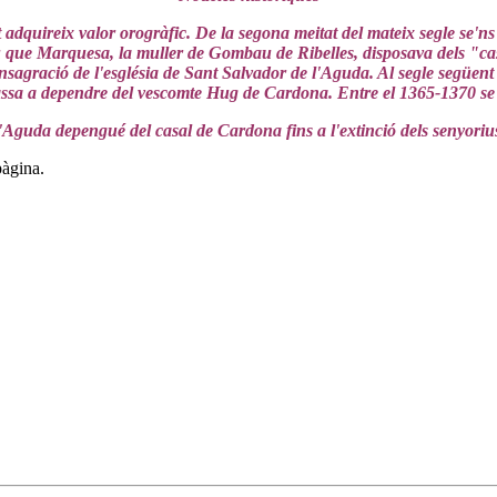
quireix valor orogràfic. De la segona meitat del mateix segle se'n
iu que Marquesa, la muller de Gombau de Ribelles, disposava dels "ca
nsagració de l'església de Sant Salvador de l'Aguda. Al segle següent 
a a dependre del vescomte Hug de Cardona. Entre el 1365-1370 se s
Aguda depengué del casal de Cardona fins a l'extinció dels senyoriu
pàgina.