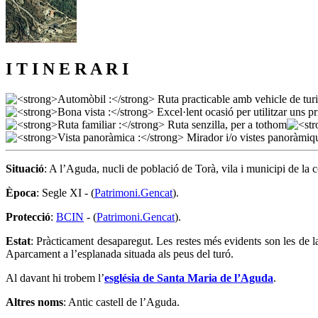
I T I N E R A R I
Situació
: A l’Aguda, nucli de població de Torà, vila i municipi de la 
Època
: Segle XI - (
Patrimoni.Gencat
).
Protecció
:
BCIN
- (
Patrimoni.Gencat
).
Estat
: Pràcticament desaparegut. Les restes més evidents son les de 
Aparcament a l’esplanada situada als peus del turó.
Al davant hi trobem l’
església de Santa Maria de l’Aguda
.
Altres noms
: Antic castell de l’Aguda.