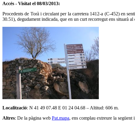
Accés - Visitat el 08/03/2013:
Procedents de Torà i circulant per la carretera 1412-a (C-452) en senti
30.51), degudament indicada, que en un curt recorregut ens situarà al 
Localització
: N 41 49 07.48 E 01 24 04.68 – Altitud: 606 m.
Altres
: De la pàgina web
Pat.mapa
, ens complau extreure la següent