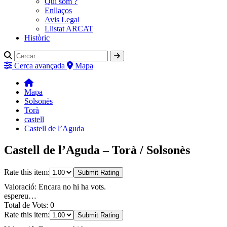
Qui som ?
Enllaços
Avis Legal
Llistat ARCAT
Històric
Cerca avançada
Mapa
Mapa
Solsonès
Torà
castell
Castell de l’Aguda
Castell de l’Aguda – Torà / Solsonès
Rate this item:
Submit Rating
Valoració: Encara no hi ha vots.
espereu…
Total de Vots: 0
Rate this item:
Submit Rating