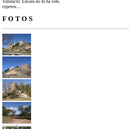
Valoració: Encara no hi ha vots.
espereu…
F O T O S