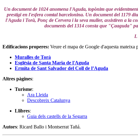
Un document de 1024 anomena l'Aguda, topònim que evidentment ad
prestigi en l'esfera comtal barcelonina. Un document del 1179 d
l'Aguda i Torà, Ponç de Cervera i la seva muller, assistiren a la co
documents del 1314 consta que "Çaaguda" pass
L'
Edificacions properes
:
Veure el mapa de Google d'aquesta mateixa 
Muralles de Torà
Església de Santa Maria de l'Aguda
Ermita de Sant Salvador del Coll de l’Aguda
Altres pàgines
:
Turisme
:
Ara Lleida
Descobreix Catalunya
Llibres
:
Guia dels castells de la Segarra
Autors
: Ricard Ballo i Montserrat Tañá.