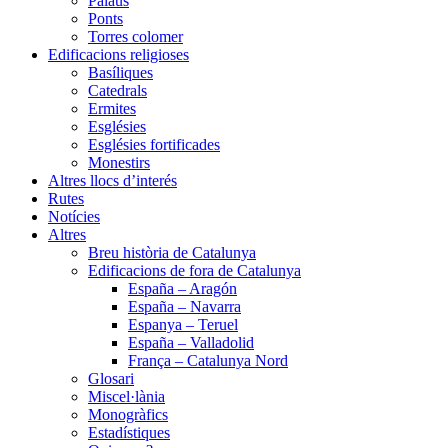
Palaus
Ponts
Torres colomer
Edificacions religioses
Basíliques
Catedrals
Ermites
Esglésies
Esglésies fortificades
Monestirs
Altres llocs d’interés
Rutes
Notícies
Altres
Breu història de Catalunya
Edificacions de fora de Catalunya
España – Aragón
España – Navarra
Espanya – Teruel
España – Valladolid
França – Catalunya Nord
Glosari
Miscel·lània
Monogràfics
Estadístiques