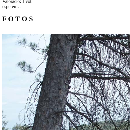
Valoració: 1 vot.
espereu…
F O T O S