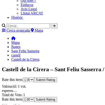
Qui som ?
Enllaços
Avis Legal
Llistat ARCAT
Històric
Cerca avançada
Mapa
Mapa
Bages
Sant Feliu Sasserra
castell
Castell de la Cirera
Castell de la Cirera – Sant Feliu Sasserra 
Rate this item:
Submit Rating
Valoració: 1 vot.
espereu…
Total de Vots: 1
Rate this item:
Submit Rating