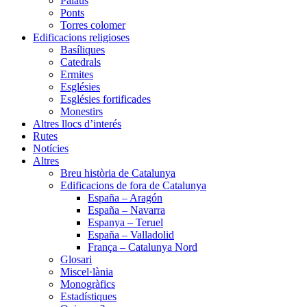
Palaus
Ponts
Torres colomer
Edificacions religioses
Basíliques
Catedrals
Ermites
Esglésies
Esglésies fortificades
Monestirs
Altres llocs d’interés
Rutes
Notícies
Altres
Breu història de Catalunya
Edificacions de fora de Catalunya
España – Aragón
España – Navarra
Espanya – Teruel
España – Valladolid
França – Catalunya Nord
Glosari
Miscel·lània
Monogràfics
Estadístiques