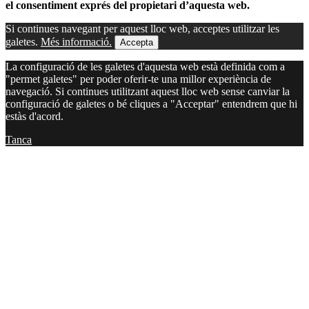
el consentiment exprés del propietari d’aquesta web.
Si continues navegant per aquest lloc web, acceptes utilitzar les
galetes.
Més informació.
Accepta
La configuració de les galetes d'aquesta web està definida com a
"permet galetes" per poder oferir-te una millor experiència de
navegació. Si continues utilitzant aquest lloc web sense canviar la
configuració de galetes o bé cliques a "Acceptar" entendrem que hi
estàs d'acord.
Tanca