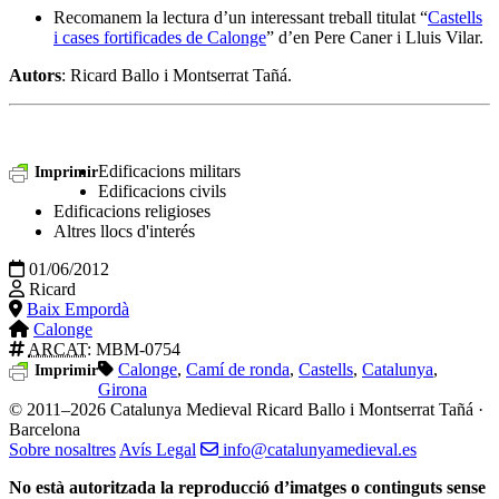
Recomanem la lectura d’un interessant treball titulat “
Castells
i cases fortificades de Calonge
” d’en Pere Caner i Lluis Vilar.
Autors
: Ricard Ballo i Montserrat Tañá.
Edificacions militars
Imprimir
Edificacions civils
Edificacions religioses
Altres llocs d'interés
01/06/2012
Ricard
Baix Empordà
Calonge
ARCAT
: MBM-0754
Calonge
,
Camí de ronda
,
Castells
,
Catalunya
,
Imprimir
Girona
© 2011–2026 Catalunya Medieval
Ricard Ballo i Montserrat Tañá ·
Barcelona
Sobre nosaltres
Avís Legal
info@catalunyamedieval.es
No està autoritzada la reproducció d’imatges o continguts sense