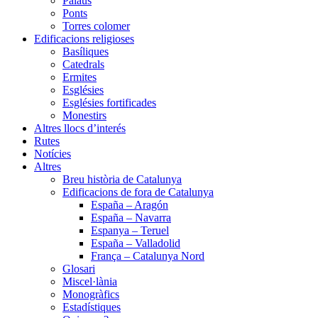
Palaus
Ponts
Torres colomer
Edificacions religioses
Basíliques
Catedrals
Ermites
Esglésies
Esglésies fortificades
Monestirs
Altres llocs d’interés
Rutes
Notícies
Altres
Breu història de Catalunya
Edificacions de fora de Catalunya
España – Aragón
España – Navarra
Espanya – Teruel
España – Valladolid
França – Catalunya Nord
Glosari
Miscel·lània
Monogràfics
Estadístiques