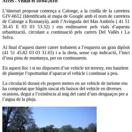
Accés - Visitat el
10/04/2010
:
L’itinerari proposat comença a Calonge, a la cruïlla de la carretera
GIV-6612 (Identificada al mapa de Google amb el nom de carretera
de Calonge a Romanyà), amb l’Avinguda del Mas Ambrós ( 41 51
30.45 E 03 03 53.32) i ens endinsarem pels vials d’aquesta
urbanització, circulant a continuació pels carrers Del Vallès i La
Selva.
Al final d’aquest darrer carrer trobarem a l’esquerra un gran dipòsit
(41 51 45.82 03 03 31.65) i a la dreta, sense cap indicació, l’inici
d’una pista de muntanya, per on continuarem.
En aquest lloc i si no disposem d’un vehicle tot terreny, ens hauríem
de plantejar l’oportunitat d’aparcar el vehicle i continuar a peu.
La circulació durant els propers metres en un vehicle de turisme ens
ha comportat que hàgim rascat els baixos del vehicle en diverses
ocasions, degut a l’existència al mig del camí d’uns desguaços per a
l’aigua de la pluja.