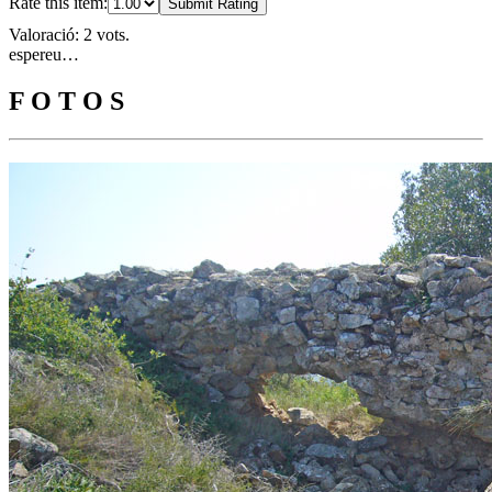
Rate this item:
Submit Rating
Valoració: 2 vots.
espereu…
F O T O S