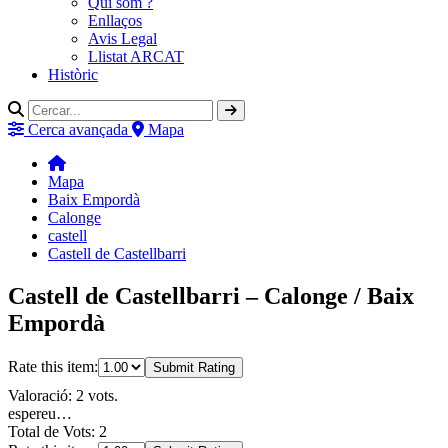
Qui som ?
Enllaços
Avis Legal
Llistat ARCAT
Històric
Cerca avançada
Mapa
Mapa
Baix Empordà
Calonge
castell
Castell de Castellbarri
Castell de Castellbarri – Calonge / Baix
Empordà
Rate this item:
Submit Rating
Valoració: 2 vots.
espereu…
Total de Vots: 2