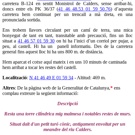
carretera B-124 en sentit Monistrol de Calders, sense arribar-hi,
doncs entre els PK 36/37 (
41 46 48.53 01 59 50.76
) d’aquesta
carretera hem continuat per un trencall a mà dreta, en una
pronunciada sortida.
Ens trobem llavors circulant per un camí de terra, una mica
bonyegut de tant en tant, transitable amb precaució, fins un lloc
situat a
41 46 57 01 59 30
on hi ha l’inici d’un corriol per pujar, a
peu, al castell. Hi ha un panell informatiu. Des de la carretera
general fins aquest lloc hi ha uns 800 m. de distància.
Hem aparcat el cotxe aquí mateix i en uns 10 minuts de caminada
hem arribat a tocar les restes del castell.
Localització
:
N 41 46 49 E 01 59 34
- Altitud: 469 m.
Altres
: De la pàgina web de la Generalitat de Catalunya,
*
ens
complau extreure la següent
informació:
Descripció
Resta una torre cilíndrica mig malmesa i notables restes de murs.
Situat dalt d'un petit turó cònic, antigament envoltat per un
meandre del riu Calders.