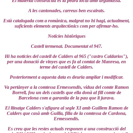
El material constructiu és la pedra local amb argamassa.
A les cantonades, carreus ben escairats.
Està catalogada com a romànica, malgrat no hi hagi, actualment,
suficients elements arquitectònics com per afirmar-ho.
Notícies històriques
Castell termenat. Documentat el 947.
Hi ha noticies del castell de Calders al 965 ("castro Caldarios"),
per una donació de vinyes que es fa al comtat de Manresa, en
terme del castell de Calders.
Posteriorment a aquesta data es deuria ampliar i modificar.
Va pertànyer a la comtessa Ermessendis, vídua del comte Ramon
Borrell, fou un dels castells que ella donà al fill comte de
Barcelona com a garantia de la pau que li jurava.
El llinatge Calders s'afigura al segle XI amb Guillem Ramon de
Calders que casà amb Guilla, filla de la comtessa de Cardona,
Ermessendis.
Es creu que les restes actuals responen a una construcció del