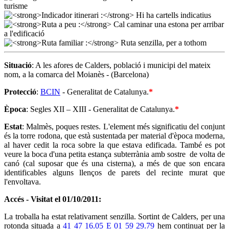
Situació
: A les afores de Calders, població i municipi del mateix
nom, a la comarca del Moianès - (Barcelona)
Protecció
:
BCIN
- Generalitat de Catalunya.
*
Època
: Segles XII – XIII - Generalitat de Catalunya.
*
Estat
: Malmès, poques restes. L'element més significatiu del conjunt
és la torre rodona, que està sustentada per material d'època moderna,
al haver cedit la roca sobre la que estava edificada. També es pot
veure la boca d'una petita estança subterrània amb sostre de volta de
canó (cal suposar que és una cisterna), a més de que son encara
identificables alguns llenços de parets del recinte murat que
l'envoltava.
Accés - Visitat el 01/10/2011:
La troballa ha estat relativament senzilla. Sortint de Calders, per una
rotonda situada a
41 47 16.05 E 01 59 29.79
hem continuat per la