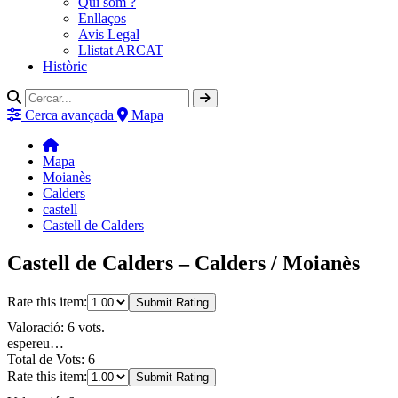
Qui som ?
Enllaços
Avis Legal
Llistat ARCAT
Històric
Cerca avançada
Mapa
Mapa
Moianès
Calders
castell
Castell de Calders
Castell de Calders – Calders / Moianès
Rate this item:
Submit Rating
Valoració: 6 vots.
espereu…
Total de Vots: 6
Rate this item:
Submit Rating