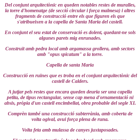
Del conjunt arquitectònic en queden notables restes de muralles,
la torre d'homenatge (de secció circular i força malmesa) i altres
fragments de construcció entre els que figuren els que
s'atribueixen a la capella de Santa Maria del castell.
En conjunt el seu estat de conservació es dolent, quedant-ne sols
algunes parets mig enrunades.
Construït amb pedra local amb argamassa grollera, amb sectors
amb "opus spicatum" a la torre.
Capella de santa Maria
Construcció en ruïnes que es troba en el conjunt arquitectònic del
castell de Calders.
A jutjar pels restes que encara queden deuria ser una capella
petita, de tipus rectangular, sense cap mena d'ornamentació ni
absis, pròpia d'un castell encimbellat, obra probable del segle XI.
Comprèn també una construcció subterrània, amb coberta de
volta ogival, avui força plena de runa.
Volta feta amb mulassa de canyes juxtaposades.