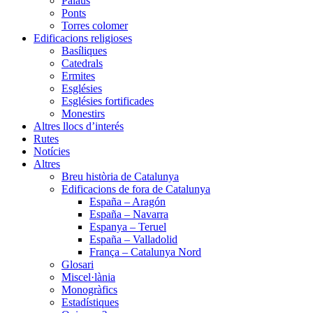
Palaus
Ponts
Torres colomer
Edificacions religioses
Basíliques
Catedrals
Ermites
Esglésies
Esglésies fortificades
Monestirs
Altres llocs d’interés
Rutes
Notícies
Altres
Breu història de Catalunya
Edificacions de fora de Catalunya
España – Aragón
España – Navarra
Espanya – Teruel
España – Valladolid
França – Catalunya Nord
Glosari
Miscel·lània
Monogràfics
Estadístiques