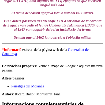
segle XII i XIII, amb algunes del XIV, èpoques en que el castell
tingué més vida.
El terme del castell agafava tota la vall del riu Calders.
Els Calders passaren des del segle XIII a ser amos de la baronia
de Segur, i van cedir el feu de Calders als Talamanca (1336), que
al 1347 van adquirir del rei la jurisdicció del terme.
Sembla que al 1462 ja no servia a l'objectiu militar.
*Informació
extreta de la pàgina web de la
Generalitat de
Catalunya
.
Edificacions properes:
Veure el mapa de Google d'aquesta mateixa
pàgina.
Altres pàgines
:
Paisatges del Moianès
Autors
: Ricard Ballo i Montserrat Tañá.
Informacions complementàries de