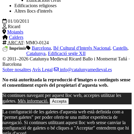
Edificacions civils
Edificacions religioses
Altres llocs d'interés
01/10/2011
Ricard
Moianès
Calders
ARCAT
: MMO-0124
Barcelona
,
Bé Cultural d'Interès Nacional
,
Castells
,
Imprimir
Catalunya
,
Edificació segle XII
© 2011–2026 Catalunya Medieval
Ricard Ballo i Montserrat Tañá ·
Barcelona
Sobre nosaltres
Avís Legal
info@catalunyamedieval.es
No està autoritzada la reproducció d’imatges o continguts sense
el consentiment exprés del propietari d’aquesta web.
Si continues navegant per aquest lloc web, acceptes utilitzar les
galetes.
Més informació.
Accepta
La configuració de les galetes d'aquesta web està definida com a
"permet galetes" per poder oferir-te una millor experiència de
navegació. Si continues utilitzant aquest lloc web sense canviar la
configuració de galetes o bé cliques a "Acceptar" entendrem que hi
estàs d'acord.