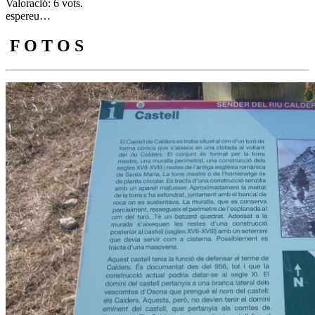
Valoració: 6 vots.
espereu…
F O T O S