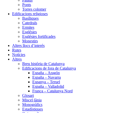
Palaus
Ponts
Torres colomer
Edificacions religioses
Basíliques
Catedrals
Ermites
Esglésies
Esglésies fortificades
Monestirs
Altres llocs d’interés
Rutes
Notícies
Altres
Breu història de Catalunya
Edificacions de fora de Catalunya
España – Aragón
España – Navarra
Espanya – Teruel
España – Valladolid
França – Catalunya Nord
Glosari
Miscel·lània
Monogràfics
Estadístiques