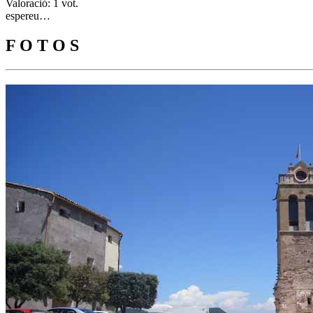
Valoració: 1 vot.
espereu…
F O T O S