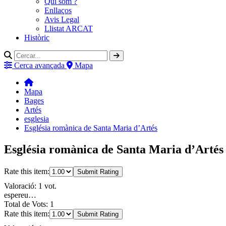
Qui som ?
Enllaços
Avis Legal
Llistat ARCAT
Històric
Cerca avançada
Mapa
Mapa
Bages
Artés
esglesia
Església romànica de Santa Maria d’Artés
Església romànica de Santa Maria d’Artés 
Rate this item:
Submit Rating
Valoració: 1 vot.
espereu…
Total de Vots: 1
Rate this item:
Submit Rating