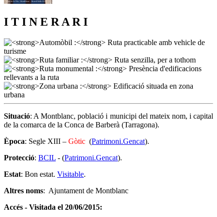
I T I N E R A R I
Situació
: A Montblanc, població i municipi del mateix nom, i capital
de la comarca de la Conca de Barberà (Tarragona).
Època
: Segle XIII –
Gòtic
(
Patrimoni.Gencat
).
Protecció
:
BCIL
- (
Patrimoni.Gencat
).
Estat
: Bon estat.
Visitable
.
Altres noms
: Ajuntament de Montblanc
Accés - Visitada el 20/06/2015: