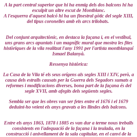
A la part central superior que hi ha enmig dels dos balcons hi ha
esculpit un altre escut de Montblanc.
A l'esquerra d'aquest balcó hi ha un finestral gòtic del segle XIII,
del tipus coronelles amb els arcs trilobats.
Del conjunt arquitectònic, en destaca la façana i, en el vestíbul,
uns grans arcs apuntats i un magnífic mural que mostra les fites
històriques de la vila realitzat l'any 1991 per l'artista montblanquí
Ismael Balanyà.
Ressenya històrica:
La Casa de la Vila té els seus orígens als segles XIII i XIV, però, a
causa dels estralls causats per la Guerra dels Segadors sumats a
reformes i modificacions diverses, bona part de la façana és del
segle XVII, amb afegits dels següents segles.
Sembla ser que les obres van ser fetes entre el 1676 i el 1679
deduint-ho veient els anys gravats a les llindes dels balcons.
Entre els anys 1863, 1878 i 1885 es van dur a terme nous treballs
consistents en l'adequació de la façana i la teulada, en la
construcció i anivellament de la sala capitular, en el canvi de la