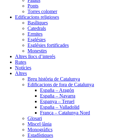
Palaus
Ponts
Torres colomer
Edificacions religioses
Basíliques
Catedrals
Ermites
Esglésies
Esglésies fortificades
Monestirs
Altres llocs d’interés
Rutes
Notícies
Altres
Breu història de Catalunya
Edificacions de fora de Catalunya
España – Aragón
España – Navarra
Espanya – Teruel
España – Valladolid
França – Catalunya Nord
Glosari
Miscel·lània
Monogràfics
Estadístiques