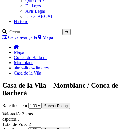
Qui som ?
Enllaços
Avis Legal
Llistat ARCAT
Històric
Cerca avançada
Mapa
Mapa
Conca de Barberà
Montblanc
altres-llocs-dinteres
Casa de la Vila
Casa de la Vila – Montblanc / Conca de
Barberà
Rate this item:
Submit Rating
Valoració: 2 vots.
espereu…
Total de Vots: 2