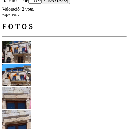
Rate this item:
Submit Rating
Valoració: 2 vots.
espereu…
F O T O S