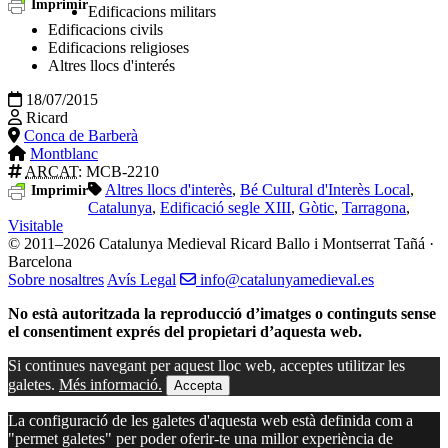
Imprimir
Edificacions militars
Edificacions civils
Edificacions religioses
Altres llocs d'interés
18/07/2015
Ricard
Conca de Barberà
Montblanc
ARCAT
: MCB-2210
Altres llocs d'interès
,
Bé Cultural d'Interès Local
,
Imprimir
Catalunya
,
Edificació segle XIII
,
Gòtic
,
Tarragona
,
Visitable
© 2011–2026 Catalunya Medieval
Ricard Ballo i Montserrat Tañá ·
Barcelona
Sobre nosaltres
Avís Legal
info@catalunyamedieval.es
No està autoritzada la reproducció d’imatges o continguts sense
el consentiment exprés del propietari d’aquesta web.
Si continues navegant per aquest lloc web, acceptes utilitzar les
galetes.
Més informació.
Accepta
La configuració de les galetes d'aquesta web està definida com a
"permet galetes" per poder oferir-te una millor experiència de