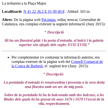
La trobarem a la Plaça Major.
Localització
:
N 41 22 36.2 E 01 09 40.8
- Altitud: 343 m.
Altres
:
De la pàgina web
Pat.mapa
, enllaç trencat, Generalitat de
Catalunya, ens complau extreure la següent informació (Juny 2015):
“ Descripció
Hi ha un finestral gòtic i la porta d'entrada, el balcó i la galeria
superior són afegits dels segles XVII-XVIII.”
Per complementar i/o contrastar la informació anterior, ens
complau extreure de la pàgina web del
Consell Comarcal de
la Conca de Barberà
, el següent text (Juny 2015):
“ Descripció:
La portalada d'entrada és renaixentista i presenta a la seva dreta
una finestra amb un arc de mig punt.
Sobre de la portalada hi ha la balconada amb dos balcons, a les
llindes dels quals hi ha gravat els anys 1676 i 1679 i l'escut de la
vila, respectivament.