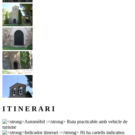
I T I N E R A R I