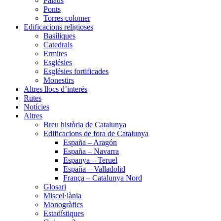
Palaus
Ponts
Torres colomer
Edificacions religioses
Basíliques
Catedrals
Ermites
Esglésies
Esglésies fortificades
Monestirs
Altres llocs d’interés
Rutes
Notícies
Altres
Breu història de Catalunya
Edificacions de fora de Catalunya
España – Aragón
España – Navarra
Espanya – Teruel
España – Valladolid
França – Catalunya Nord
Glosari
Miscel·lània
Monogràfics
Estadístiques