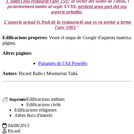
L'edifici fou restaurat l'any 1597
al sector del sostre de l'absis, i
posteriorment també al segle XVIII,
perdent gran part del seu
aspecte primitiu
.
L'aspecte actual és fruit de la restauració que es va portar a terme
l'any 1983
."
Edificacions properes
:
Veure el mapa de Google d'aquesta mateixa
pàgina.
Altres pàgines
:
Paisatges de l'Alt Penedès
Autors
: Ricard Ballo i Montserrat Tañá.
Edificacions militars
Imprimir
Edificacions civils
Edificacions religioses
Altres llocs d'interés
04/08/2013
Ricard