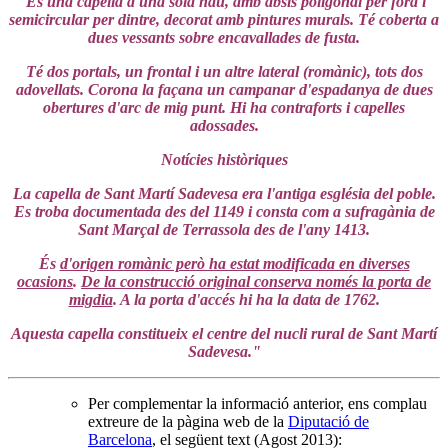
És una capella d'una sola nau, amb absis poligonal per fora i
semicircular per dintre, decorat amb pintures murals. Té coberta a
dues vessants sobre encavallades de fusta.
Té dos portals, un frontal i un altre lateral (romànic), tots dos
adovellats. Corona la façana un campanar d'espadanya de dues
obertures d'arc de mig punt. Hi ha contraforts i capelles
adossades.
Notícies històriques
La capella de Sant Martí Sadevesa era l'antiga església del poble.
Es troba documentada des del 1149 i consta com a sufragània de
Sant Marçal de Terrassola des de l'any 1413.
És
d'origen romànic però ha estat modificada en diverses
ocasions
.
De la construcció original conserva només la porta de
migdia
. A la porta d'accés hi ha la data de 1762.
Aquesta capella constitueix el centre del nucli rural de Sant Martí
Sadevesa."
Per complementar la informació anterior, ens complau
extreure de la pàgina web de la
Diputació de
Barcelona
, el següent text (Agost 2013):