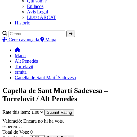
Qui som ?
Enllaços
Avis Legal
Llistat ARCAT
Històric
Cerca avançada
Mapa
Mapa
Alt Penedès
Torrelavit
ermita
Capella de Sant Martí Sadevesa
Capella de Sant Martí Sadevesa –
Torrelavit / Alt Penedès
Rate this item:
Submit Rating
Valoració: Encara no hi ha vots.
espereu…
Total de Vots: 0