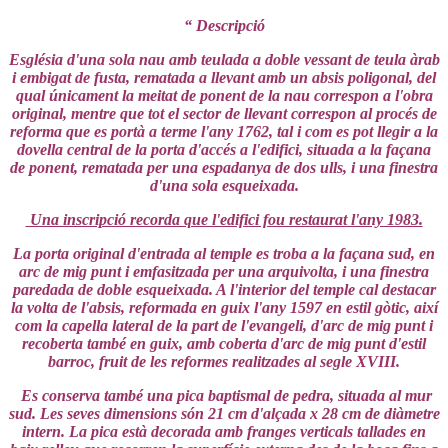
“ Descripció
Església d'una sola nau amb teulada a doble vessant de teula àrab
i embigat de fusta, rematada a llevant amb un absis poligonal, del
qual únicament la meitat de ponent de la nau correspon a l'obra
original, mentre que tot el sector de llevant correspon al procés de
reforma que es portà a terme l'any 1762, tal i com es pot llegir a la
dovella central de la porta d'accés a l'edifici, situada a la façana
de ponent, rematada per una espadanya de dos ulls, i una finestra
d'una sola esqueixada.
Una inscripció recorda que l'edifici fou restaurat l'any 1983.
La porta original d'entrada al temple es troba a la façana sud, en
arc de mig punt i emfasitzada per una arquivolta, i una finestra
paredada de doble esqueixada. A l'interior del temple cal destacar
la volta de l'absis, reformada en guix l'any 1597 en estil gòtic, així
com la capella lateral de la part de l'evangeli, d'arc de mig punt i
recoberta també en guix, amb coberta d'arc de mig punt d'estil
barroc, fruit de les reformes realitzades al segle XVIII.
Es conserva també una pica baptismal de pedra, situada al mur
sud. Les seves dimensions són 21 cm d'alçada x 28 cm de diàmetre
intern. La pica està decorada amb franges verticals tallades en