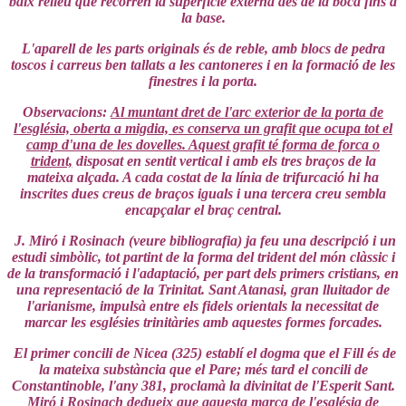
baix relleu que recorren la superfície externa des de la boca fins a
la base.
L'aparell de les parts originals és de reble, amb blocs de pedra
toscos i carreus ben tallats a les cantoneres i en la formació de les
finestres i la porta.
Observacions:
Al muntant dret de l'arc exterior de la porta de
l'església, oberta a migdia, es conserva un grafit que ocupa tot el
camp d'una de les dovelles. Aquest grafit té forma de forca o
trident,
disposat en sentit vertical i amb els tres braços de la
mateixa alçada. A cada costat de la línia de trifurcació hi ha
inscrites dues creus de braços iguals i una tercera creu sembla
encapçalar el braç central.
J. Miró i Rosinach (veure bibliografia) ja feu una descripció i un
estudi simbòlic, tot partint de la forma del trident del món clàssic i
de la transformació i l'adaptació, per part dels primers cristians, en
una representació de la Trinitat. Sant Atanasi, gran lluitador de
l'arianisme, impulsà entre els fidels orientals la necessitat de
marcar les esglésies trinitàries amb aquestes formes forcades.
El primer concili de Nicea (325) establí el dogma que el Fill és de
la mateixa substància que el Pare; més tard el concili de
Constantinoble, l'any 381, proclamà la divinitat de l'Esperit Sant.
Miró i Rosinach dedueix que aquesta marca de l'església de