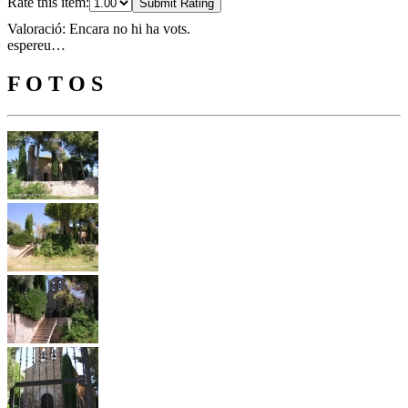
Rate this item:
Submit Rating
Valoració: Encara no hi ha vots.
espereu…
F O T O S