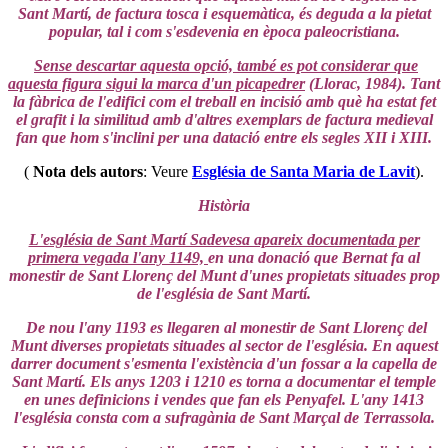
Sant Martí, de factura tosca i esquemàtica, és deguda a la pietat
popular, tal i com s'esdevenia en època paleocristiana.
Sense descartar aquesta opció, també es pot considerar que
aquesta figura sigui la marca d'un picapedrer
(Llorac, 1984). Tant
la fàbrica de l'edifici com el treball en incisió amb què ha estat fet
el grafit i la similitud amb d'altres exemplars de factura medieval
fan que hom s'inclini per una datació entre els segles XII i XIII.
(
Nota dels autors
: Veure
Església de Santa Maria de Lavit
).
Història
L'església de Sant Martí Sadevesa apareix documentada per
primera vegada l'any 1149,
en una donació que Bernat fa al
monestir de Sant Llorenç del Munt d'unes propietats situades prop
de l'església de Sant Martí.
De nou l'any 1193 es llegaren al monestir de Sant Llorenç del
Munt diverses propietats situades al sector de l'església. En aquest
darrer document s'esmenta l'existència d'un fossar a la capella de
Sant Martí. Els anys 1203 i 1210 es torna a documentar el temple
en unes definicions i vendes que fan els Penyafel. L'any 1413
l'església consta com a sufragània de Sant Marçal de Terrassola.