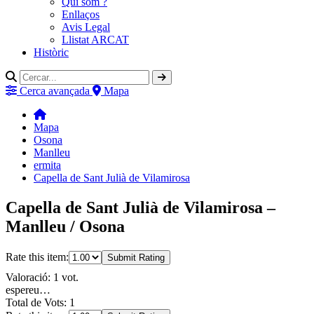
Qui som ?
Enllaços
Avis Legal
Llistat ARCAT
Històric
Cerca avançada
Mapa
Mapa
Osona
Manlleu
ermita
Capella de Sant Julià de Vilamirosa
Capella de Sant Julià de Vilamirosa –
Manlleu / Osona
Rate this item:
Submit Rating
Valoració: 1 vot.
espereu…
Total de Vots: 1