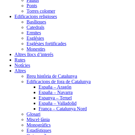
Palaus
Ponts
Torres colomer
Edificacions religioses
Basíliques
Catedrals
Ermites
Esglésies
Esglésies fortificades
Monestirs
Altres llocs d’interés
Rutes
Notícies
Altres
Breu història de Catalunya
Edificacions de fora de Catalunya
España – Aragón
España – Navarra
Espanya – Teruel
España – Valladolid
França – Catalunya Nord
Glosari
Miscel·lània
Monogràfics
Estadístiques