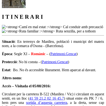
I T I N E R A R I
Situació
: En terrenys de Manlleu, població i municipi del mateix
nom, a la comarca d'Osona - (Barcelona).
Època
: Segle XI –
Romànic
– (
Patrimoni.Gencat
)
Protecció
: No hi consta - (
Patrimoni.Gencat
)
Estat
: Bo. No és accessible lliurament. Hem aparcat al davant.
Altres noms
:
Accés – Visitada el 05/08/2016:
Circulant per la carretera B-522 (Manlleu / Vic) i circulant en aquest
sentit, en un lloc (
41 59 21.2 02 16 45.7
) situat entre els PK 7 / 6,
hem pres una
sortida d’aquesta carretera
, a la dreta, sense cap