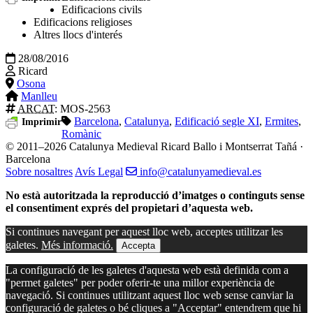
Edificacions civils
Edificacions religioses
Altres llocs d'interés
28/08/2016
Ricard
Osona
Manlleu
ARCAT
: MOS-2563
Barcelona
,
Catalunya
,
Edificació segle XI
,
Ermites
,
Imprimir
Romànic
© 2011–2026 Catalunya Medieval
Ricard Ballo i Montserrat Tañá ·
Barcelona
Sobre nosaltres
Avís Legal
info@catalunyamedieval.es
No està autoritzada la reproducció d’imatges o continguts sense
el consentiment exprés del propietari d’aquesta web.
Si continues navegant per aquest lloc web, acceptes utilitzar les
galetes.
Més informació.
Accepta
La configuració de les galetes d'aquesta web està definida com a
"permet galetes" per poder oferir-te una millor experiència de
navegació. Si continues utilitzant aquest lloc web sense canviar la
configuració de galetes o bé cliques a "Acceptar" entendrem que hi