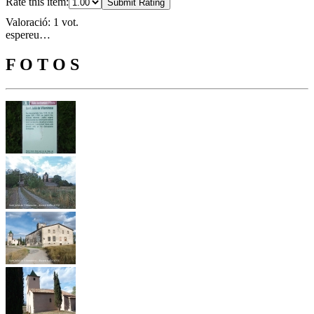
Rate this item:
Submit Rating
Valoració: 1 vot.
espereu…
F O T O S