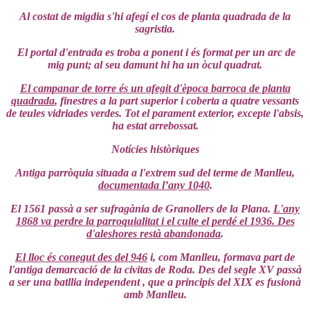
Al costat de migdia s'hi afegí el cos de planta quadrada de la
sagristia.
El portal d'entrada es troba a ponent i és format per un arc de
mig punt; al seu damunt hi ha un òcul quadrat.
El campanar de torre és un afegit d'època barroca de planta
quadrada
, finestres a la part superior i coberta a quatre vessants
de teules vidriades verdes. Tot el parament exterior, excepte l'absis,
ha estat arrebossat.
Notícies històriques
Antiga parròquia situada a l'extrem sud del terme de Manlleu,
documentada l’any 1040
.
El 1561 passà a ser sufragània de Granollers de la Plana.
L'any
1868 va perdre la parroquialitat i el culte el perdé el 1936. Des
d'aleshores restà abandonada
.
El lloc és conegut des del 946
i, com Manlleu, formava part de
l'antiga demarcació de la civitas de Roda. Des del segle XV passà
a ser una batllia independent , que a principis del XIX es fusionà
amb Manlleu.