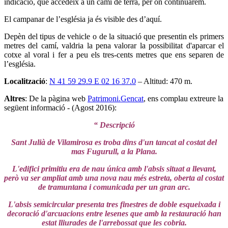
indicació, que accedeix a un camí de terra, per on continuarem.
El campanar de l’església ja és visible des d’aquí.
Depèn del tipus de vehicle o de la situació que presentin els primers
metres del camí, valdria la pena valorar la possibilitat d'aparcar el
cotxe al voral i fer a peu els tres-cents metres que ens separen de
l’església.
Localització
:
N 41 59 29.9 E 02 16 37.0
– Altitud: 470 m.
Altres
: De la pàgina web
Patrimoni.Gencat
, ens complau extreure la
següent informació - (Agost 2016):
“ Descripció
Sant Julià de Vilamirosa es troba dins d'un tancat al costat del
mas Fugurull, a la Plana.
L'edifici primitiu era de nau única amb l'absis situat a llevant,
però va ser ampliat amb una nova nau més estreta, oberta al costat
de tramuntana i comunicada per un gran arc.
L'absis semicircular presenta tres finestres de doble esqueixada i
decoració d'arcuacions entre lesenes que amb la restauració han
estat lliurades de l'arrebossat que les cobria.