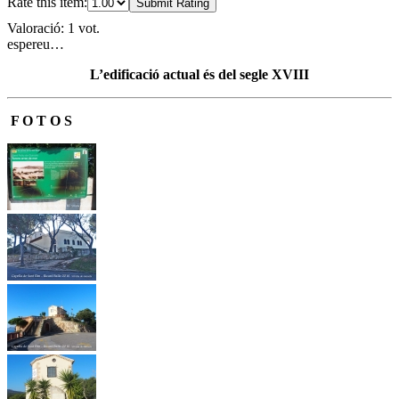
Rate this item:
Submit Rating
Valoració: 1 vot.
espereu…
L’edificació actual és del segle XVIII
F O T O S