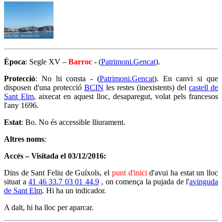
Època
: Segle XV –
Barroc
- (
Patrimoni.Gencat
).
Protecció
: No hi consta - (
Patrimoni.Gencat
). En canvi si que
disposen d'una protecció
BCIN
les restes (inexistents) del
castell de
Sant Elm
, aixecat en aquest lloc, desaparegut, volat pels francesos
l'any 1696.
Estat
: Bo. No és accessible lliurament.
Altres noms
:
Accés – Visitada el 03/12/2016:
Dins de Sant Feliu de Guíxols, el
punt d'inici
d'avui ha estat un lloc
situat a
41 46 33.7 03 01 44.9
, on comença la pujada de l'
avinguda
de Sant Elm
. Hi ha un indicador.
A dalt, hi ha lloc per aparcar.