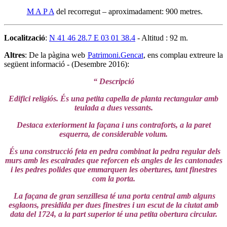
M A P A
del recorregut – aproximadament: 900 metres.
Localització
:
N 41 46 28.7 E 03 01 38.4
- Altitud : 92 m.
Altres
: De la pàgina web
Patrimoni.Gencat
, ens complau extreure la
següent informació - (Desembre 2016):
“ Descripció
Edifici religiós. És una petita capella de planta rectangular amb
teulada a dues vessants.
Destaca exteriorment la façana i uns contraforts, a la paret
esquerra, de considerable volum.
És una construcció feta en pedra combinat la pedra regular dels
murs amb les escairades que reforcen els angles de les cantonades
i les pedres polides que emmarquen les obertures, tant finestres
com la porta.
La façana de gran senzillesa té una porta central amb alguns
esglaons, presidida per dues finestres i un escut de la ciutat amb
data del 1724, a la part superior té una petita obertura circular.