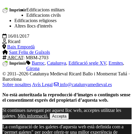
Edificacions militars
Imprimir
Edificacions civils
Edificacions religioses
Altres llocs d'interés
16/01/2017
Ricard
Baix Empordà
Sant Feliu de Guíxols
ARCAT
: MBM-2703
Barroc
,
Catalunya
,
Edificació segle XV
,
Ermites
,
Imprimir
Girona
© 2011–2026 Catalunya Medieval
Ricard Ballo i Montserrat Tañá ·
Barcelona
Sobre nosaltres
Avís Legal
info@catalunyamedieval.es
No està autoritzada la reproducció d’imatges o continguts sense
el consentiment exprés del propietari d’aquesta web.
Si continues navegant per aquest lloc web, acceptes utilitzar les
galetes.
Més informació.
Accepta
La configuració de les galetes d'aquesta web està definida com a
"permet galetes" per poder oferir-te una millor experiència de