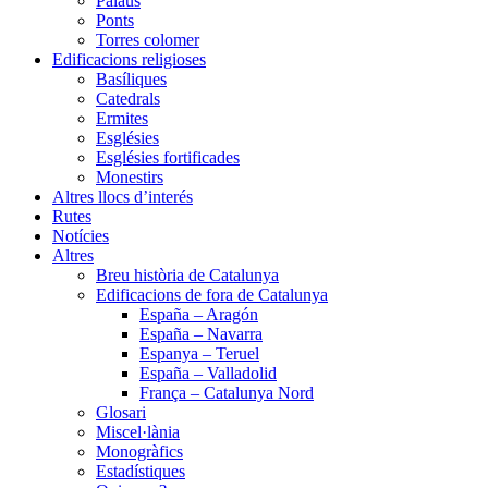
Palaus
Ponts
Torres colomer
Edificacions religioses
Basíliques
Catedrals
Ermites
Esglésies
Esglésies fortificades
Monestirs
Altres llocs d’interés
Rutes
Notícies
Altres
Breu història de Catalunya
Edificacions de fora de Catalunya
España – Aragón
España – Navarra
Espanya – Teruel
España – Valladolid
França – Catalunya Nord
Glosari
Miscel·lània
Monogràfics
Estadístiques