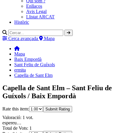
Qui som ?
Enllaços
Avis Legal
Llistat ARCAT
Històric
Cerca avançada
Mapa
Mapa
Baix Empordà
Sant Feliu de Guíxols
ermita
Capella de Sant Elm
Capella de Sant Elm – Sant Feliu de
Guíxols / Baix Empordà
Rate this item:
Submit Rating
Valoració: 1 vot.
espereu…
Total de Vots: 1