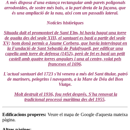
A més disposa d'una estança rectangular amb parets poligonals
arrodonides, de sostre més baix, a la part dreta de la façana, que
és una ampliació de la nau, així com un passadís lateral.
Notícies històriques
Situada dalt el promontori de Sant Elm, hi havia hagut una torre
de guaita des del segle XIII, el santuari es bastí a partir del segle
XV
;
hom donà permís a Jaume Corbera, que havia intervingut en
la Fundació de Sant Sebastià de Palafrugell, per edificar una
capella amb torre de defensa (1452), però de fet es bastí un petit
castell amb quatre torres angulars i una al centre, volat pels
francesos el 1696
.
L'actual santuari del 1723 s'hi venera a més del Sant titular, patró
de mariners, pelegrins i navegants, a la Mare de Déu del Bon
Viatge.
Molt destruït el 1936, fou refet després. S'ha renovat la
tradicional processó marítima des del 1955
.
Edificacions properes:
Veure el mapa de Google d'aquesta mateixa
pàgina.
Altres pàgines
: