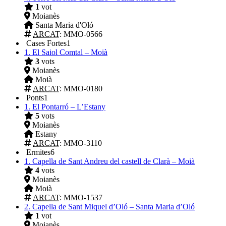
1
vot
Moianès
Santa Maria d'Oló
ARCAT
: MMO-0566
Cases Fortes
1
1.
El Saiol Comtal – Moià
3
vots
Moianès
Moià
ARCAT
: MMO-0180
Ponts
1
1.
El Pontarró – L’Estany
5
vots
Moianès
Estany
ARCAT
: MMO-3110
Ermites
6
1.
Capella de Sant Andreu del castell de Clarà – Moià
4
vots
Moianès
Moià
ARCAT
: MMO-1537
2.
Capella de Sant Miquel d’Oló – Santa Maria d’Oló
1
vot
Moianès