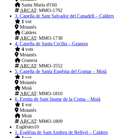
Santa Maria d'Oló
ARCAT
: MMO-1792
3.
Capella de Sant Salvador del Canadell – Calders
1
vot
Moianès
Calders
ARCAT
: MMO-1738
4.
Capella de Santa Cecìlia – Granera
4
vots
Moianès
Granera
ARCAT
: MMO-3552
5.
Capella de Santa Eugènia del Gomar – Moià
1
vot
Moianès
Moià
ARCAT
: MMO-1810
6.
Ermita de Sant Jaume de la Coma – Moià
1
vot
Moianès
Moià
ARCAT
: MMO-1809
Esglésies
10
1.
Església de Sant Andreu de Bellveí – Calders
1
vot