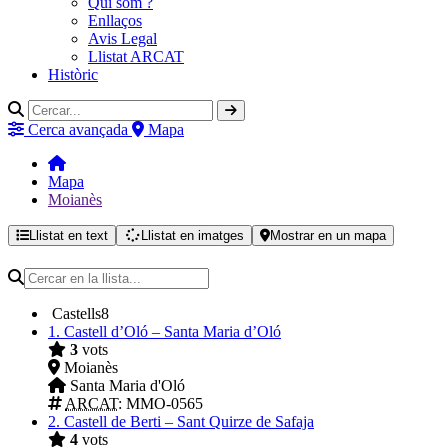
Qui som ?
Enllaços
Avis Legal
Llistat ARCAT
Històric
Cerca avançada
Mapa
Mapa
Moianès
Llistat en text
Llistat en imatges
Mostrar en un mapa
Castells
8
1.
Castell d’Oló – Santa Maria d’Oló
3
vots
Moianès
Santa Maria d'Oló
ARCAT
: MMO-0565
2.
Castell de Berti – Sant Quirze de Safaja
4
vots