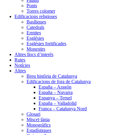
Palaus
Ponts
Torres colomer
Edificacions religioses
Basíliques
Catedrals
Ermites
Esglésies
Esglésies fortificades
Monestirs
Altres llocs d’interés
Rutes
Notícies
Altres
Breu història de Catalunya
Edificacions de fora de Catalunya
España – Aragón
España – Navarra
Espanya – Teruel
España – Valladolid
França – Catalunya Nord
Glosari
Miscel·lània
Monogràfics
Estadístiques