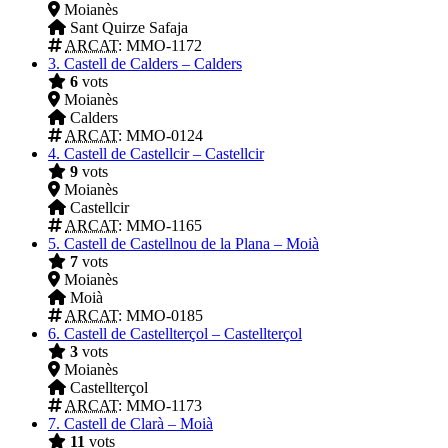
Moianès
Sant Quirze Safaja
ARCAT
: MMO-1172
3.
Castell de Calders – Calders
6
vots
Moianès
Calders
ARCAT
: MMO-0124
4.
Castell de Castellcir – Castellcir
9
vots
Moianès
Castellcir
ARCAT
: MMO-1165
5.
Castell de Castellnou de la Plana – Moià
7
vots
Moianès
Moià
ARCAT
: MMO-0185
6.
Castell de Castellterçol – Castellterçol
3
vots
Moianès
Castellterçol
ARCAT
: MMO-1173
7.
Castell de Clarà – Moià
11
vots