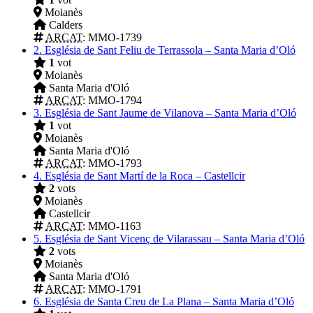
Moianès
Calders
ARCAT
: MMO-1739
2.
Església de Sant Feliu de Terrassola – Santa Maria d’Oló
1
vot
Moianès
Santa Maria d'Oló
ARCAT
: MMO-1794
3.
Església de Sant Jaume de Vilanova – Santa Maria d’Oló
1
vot
Moianès
Santa Maria d'Oló
ARCAT
: MMO-1793
4.
Església de Sant Martí de la Roca – Castellcir
2
vots
Moianès
Castellcir
ARCAT
: MMO-1163
5.
Església de Sant Vicenç de Vilarassau – Santa Maria d’Oló
2
vots
Moianès
Santa Maria d'Oló
ARCAT
: MMO-1791
6.
Església de Santa Creu de La Plana – Santa Maria d’Oló