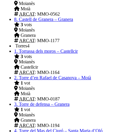
Moianès
Moià
ARCAT
: MMO-0562
8.
Castell de Granera – Granera
3
vots
Moianès
Granera
ARCAT
: MMO-1177
Torres
4
1.
Torrassa dels moros – Castellcir
3
vots
Moianès
Castellcir
ARCAT
: MMO-1164
2.
Torre d’en Rafael de Casanova – Moià
1
vot
Moianès
Moià
ARCAT
: MMO-0187
3.
Torre de defensa – Granera
1
vot
Moianès
Granera
ARCAT
: MMO-1194
4.
Torre del Mas del Ciuró – Santa Maria d’Oló