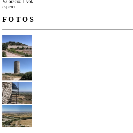
Valoració: 1 vot.
espereu…
F O T O S