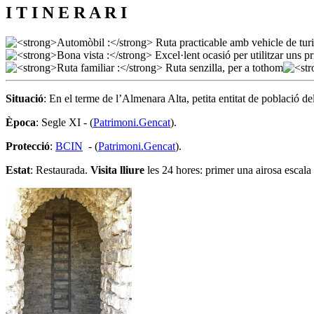
I T I N E R A R I
Situació
: En el terme de l’Almenara Alta, petita entitat de població d
Època
: Segle XI - (
Patrimoni.Gencat
).
Protecció
:
BCIN
- (
Patrimoni.Gencat
).
Estat
: Restaurada.
Visita lliure
les 24 hores: primer una airosa escala e