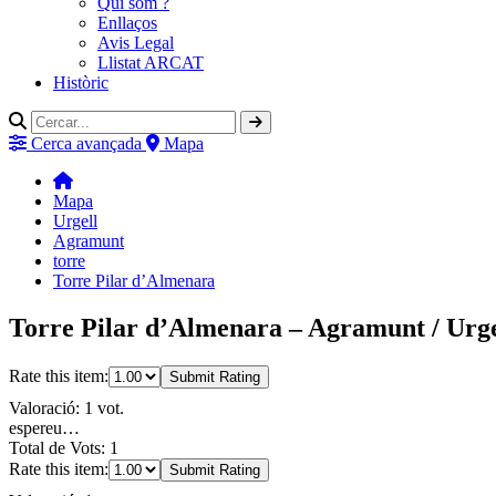
Qui som ?
Enllaços
Avis Legal
Llistat ARCAT
Històric
Cerca avançada
Mapa
Mapa
Urgell
Agramunt
torre
Torre Pilar d’Almenara
Torre Pilar d’Almenara – Agramunt / Urge
Rate this item:
Submit Rating
Valoració: 1 vot.
espereu…
Total de Vots: 1
Rate this item:
Submit Rating