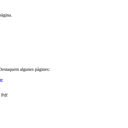
pàgina.
 Destaquem algunes pàgines:
me
 Pdf