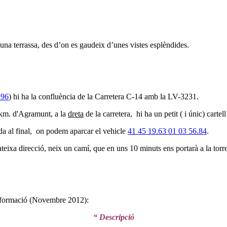
r, una terrassa, des d’on es gaudeix d’unes vistes esplèndides.
.96
) hi ha la confluència de la Carretera C-14 amb la LV-3231.
 km. d'Agramunt, a la
dreta
de la carretera, hi ha un petit ( i únic) cartel
cada al final, on podem aparcar el vehicle
41 45 19.63 01 03 56.84
.
mateixa direcció, neix un camí, que en uns 10 minuts ens portarà a la torre
informació (Novembre 2012):
“ Descripció