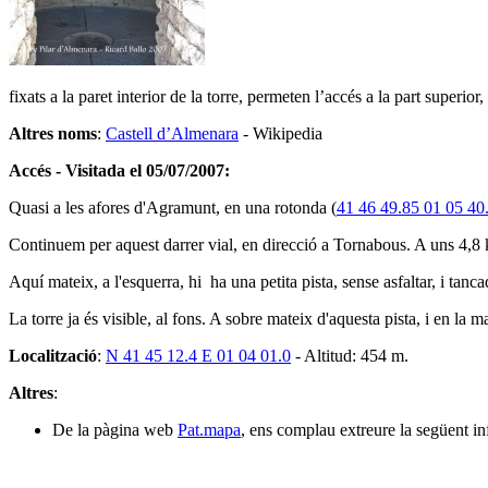
fixats a la paret interior de la torre, permeten l’accés a la part superio
Altres noms
:
Castell d’Almenara
- Wikipedia
Accés - Visitada el 05/07/2007:
Quasi a les afores d'Agramunt, en una rotonda (
41 46 49.85 01 05 40
Continuem per aquest darrer vial, en direcció a Tornabous. A uns 4,8
Aquí mateix, a l'esquerra, hi ha una petita pista, sense asfaltar, i tan
La torre ja és visible, al fons. A sobre mateix d'aquesta pista, i en la 
Localització
:
N 41 45 12.4 E 01 04 01.0
- Altitud: 454 m.
Altres
:
De la pàgina web
Pat.mapa
, ens complau extreure la següent 