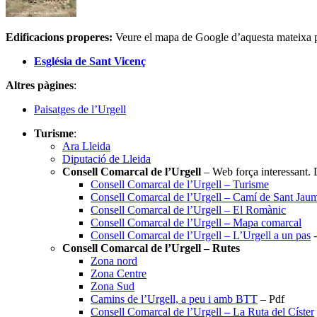
Edificacions properes:
Veure el mapa de Google d’aquesta mateixa 
Església de Sant Vicenç
Altres pàgines
:
Paisatges de l’Urgell
Turisme
:
Ara Lleida
Diputació de Lleida
Consell Comarcal
de l’Urgell
– Web força interessant.
Consell Comarcal de l’Urgell – Turisme
Consell Comarcal de l’Urgell – Camí de Sant Jau
Consell Comarcal de l’Urgell – El Romànic
Consell Comarcal de l’Urgell
–
Mapa comarcal
Consell Comarcal de l’Urgell – L’Urgell a un pas
-
Consell Comarcal de l’Urgell – Rutes
Zona nord
Zona Centre
Zona Sud
Camins de l’Urgell, a peu i amb BTT
– Pdf
Consell Comarcal de l’Urgell
–
La Ruta del Císter