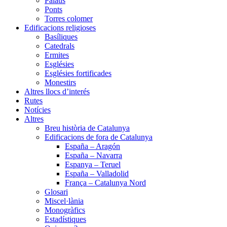
Palaus
Ponts
Torres colomer
Edificacions religioses
Basíliques
Catedrals
Ermites
Esglésies
Esglésies fortificades
Monestirs
Altres llocs d’interés
Rutes
Notícies
Altres
Breu història de Catalunya
Edificacions de fora de Catalunya
España – Aragón
España – Navarra
Espanya – Teruel
España – Valladolid
França – Catalunya Nord
Glosari
Miscel·lània
Monogràfics
Estadístiques