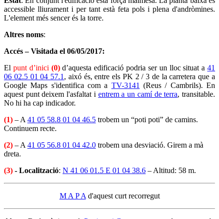
Estat
: En conjunt l'edificació està força malmesa. La planta baixa és
accessible lliurament i per tant està feta pols i plena d'andròmines.
L'element més sencer és la torre.
Altres noms
:
Accés – Visitada el 06/05/2017:
El
punt d’inici
(0)
d’aquesta edificació podria ser un lloc situat a
41
06 02.5 01 04 57.1
, aixó és, entre els PK 2 / 3 de la carretera que a
Google Maps s'identifica com a
TV-3141
(Reus / Cambrils). En
aquest punt deixem l'asfaltat i
entrem a un camí de terra
, transitable.
No hi ha cap indicador.
(1)
– A
41 05 58.8 01 04 46.5
trobem un “poti poti” de camins.
Continuem recte.
(2)
– A
41 05 56.8 01 04 42.0
trobem una desviació. Girem a mà
dreta.
(3)
- Localització
:
N 41 06 01.5 E 01 04 38.6
– Altitud: 58 m.
M A P A
d'aquest curt recorregut