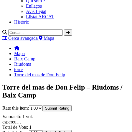
Qui som ?
Enllaços
Avis Legal
Llistat ARCAT
Històric
Cerca avançada
Mapa
Mapa
Baix Camp
Riudoms
torre
Torre del mas de Don Felip
Torre del mas de Don Felip – Riudoms /
Baix Camp
Rate this item:
Submit Rating
Valoració: 1 vot.
espereu…
Total de Vots: 1