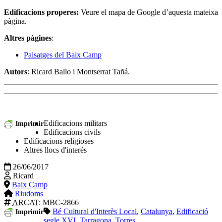
Edificacions properes:
Veure el mapa de Google d’aquesta mateixa
pàgina.
Altres pàgines
:
Paisatges del Baix Camp
Autors
: Ricard Ballo i Montserrat Tañá.
Edificacions militars
Imprimir
Edificacions civils
Edificacions religioses
Altres llocs d'interés
26/06/2017
Ricard
Baix Camp
Riudoms
ARCAT
: MBC-2866
Bé Cultural d'Interès Local
,
Catalunya
,
Edificació
Imprimir
segle XVI
,
Tarragona
,
Torres