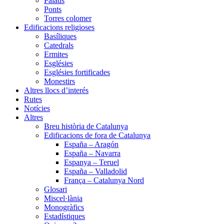
Palaus
Ponts
Torres colomer
Edificacions religioses
Basíliques
Catedrals
Ermites
Esglésies
Esglésies fortificades
Monestirs
Altres llocs d’interés
Rutes
Notícies
Altres
Breu història de Catalunya
Edificacions de fora de Catalunya
España – Aragón
España – Navarra
Espanya – Teruel
España – Valladolid
França – Catalunya Nord
Glosari
Miscel·lània
Monogràfics
Estadístiques