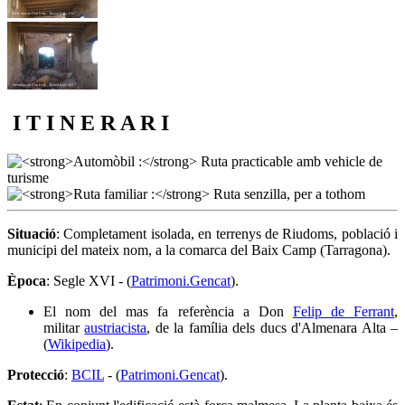
I T I N E R A R I
Situació
: Completament isolada, en terrenys de Riudoms, població i
municipi del mateix nom, a la comarca del Baix Camp (Tarragona).
Època
: Segle XVI - (
Patrimoni.Gencat
).
El nom del mas fa referència a Don
Felip de Ferrant
,
militar
austriacista
, de la família dels ducs d'Almenara Alta –
(
Wikipedia
).
Protecció
:
BCIL
- (
Patrimoni.Gencat
).