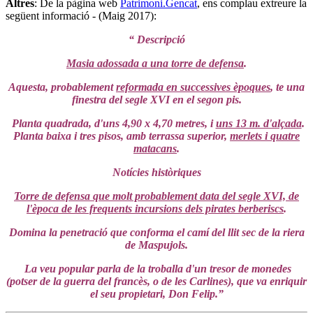
Altres
: De la pàgina web
Patrimoni.Gencat
, ens complau extreure la
següent informació - (Maig 2017):
“ Descripció
Masia adossada a una torre de defensa
.
Aquesta, probablement
reformada en successives èpoques
, te una
finestra del segle XVI en el segon pis.
Planta quadrada, d'uns 4,90 x 4,70 metres, i
uns 13 m. d'alçada
.
Planta baixa i tres pisos, amb terrassa superior,
merlets i quatre
matacans
.
Notícies històriques
Torre de defensa que molt probablement data del segle XVI, de
l'època de les frequents incursions dels pirates berberiscs
.
Domina la penetració que conforma el camí del llit sec de la riera
de Maspujols.
La veu popular parla de la troballa d'un tresor de monedes
(potser de la guerra del francès, o de les Carlines), que va enriquir
el seu propietari, Don Felip.”