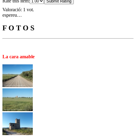
Rate this item:
Submit Rating
Valoració: 1 vot.
espereu…
F O T O S
La cara amable