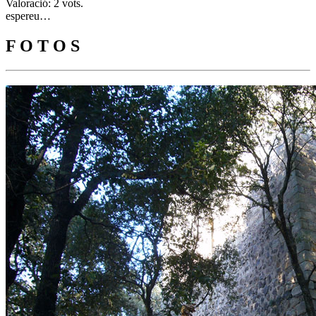
Valoració: 2 vots.
espereu…
F O T O S