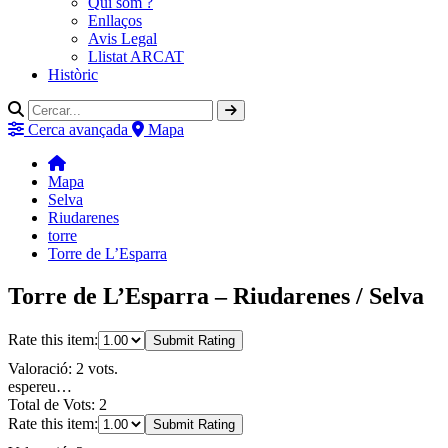
Qui som ?
Enllaços
Avis Legal
Llistat ARCAT
Històric
Cerca avançada
Mapa
Mapa
Selva
Riudarenes
torre
Torre de L’Esparra
Torre de L’Esparra – Riudarenes / Selva
Rate this item:
Submit Rating
Valoració: 2 vots.
espereu…
Total de Vots: 2
Rate this item:
Submit Rating