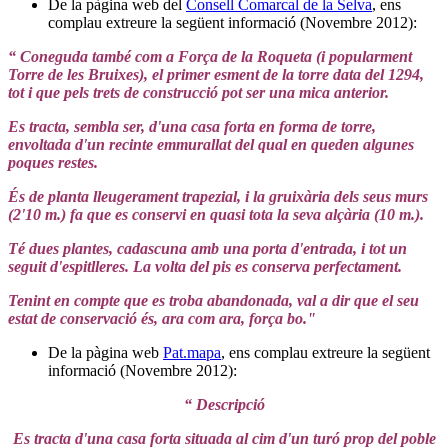
De la pàgina web del
Consell Comarcal de la Selva
, ens
complau extreure la següent informació (Novembre 2012):
“ Coneguda també com a Força de la Roqueta (i popularment
Torre de les Bruixes), el primer esment de la torre data del 1294,
tot i que pels trets de construcció pot ser una mica anterior.
Es tracta, sembla ser, d'una casa forta en forma de torre,
envoltada d'un recinte emmurallat del qual en queden algunes
poques restes.
És de planta lleugerament trapezial, i la gruixària dels seus murs
(2'10 m.) fa que es conservi en quasi tota la seva alçària (10 m.).
Té dues plantes, cadascuna amb una porta d'entrada, i tot un
seguit d'espitlleres. La volta del pis es conserva perfectament.
Tenint en compte que es troba abandonada, val a dir que el seu
estat de conservació és, ara com ara, força bo."
De la pàgina web
Pat.mapa
, ens complau extreure la següent
informació (Novembre 2012):
“ Descripció
Es tracta d'una casa forta situada al cim d'un turó prop del poble