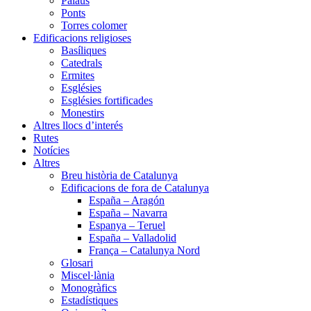
Palaus
Ponts
Torres colomer
Edificacions religioses
Basíliques
Catedrals
Ermites
Esglésies
Esglésies fortificades
Monestirs
Altres llocs d’interés
Rutes
Notícies
Altres
Breu història de Catalunya
Edificacions de fora de Catalunya
España – Aragón
España – Navarra
Espanya – Teruel
España – Valladolid
França – Catalunya Nord
Glosari
Miscel·lània
Monogràfics
Estadístiques