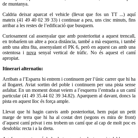
de muntanya.
Caldria deixar aparcat el vehicle (llevat que fos un TT ...) aquí
mateix (41 49 40 02 39 33) i continuar a peu, uns cinc minuts, fins
arribar a les restes de l’edificació que busquem.
Curiosament cal assenyalar que amb posterioritat a aquest trencall,
en trobaríem un altre a poca distància, també a mà esquerra, i també
amb una altra fita, assenyalant el PK 6, però en aquest cas amb una
ostentosa i
nova
senyal vertical de tràfic. No és aquest el camí
apropiat.
Itinerari alternatiu:
Arribats a l’Esparra hi entrem i continuem per l’únic carrer que hi ha
al llogaret. Aviat sortim del poble i continuem per una pista sense
asfaltar. En un moment donat veiem a l’esquerra l’entrada a un camí
particular (41 49 35.44 02 39 34.82). Aparquem al davant, doncs la
pista en aquest lloc és força ample.
Llevat que hi hagin canvis amb posterioritat, hem pujat un petit
marge de terra que hi ha al costat dret (segons es mira de front)
d’aquest camí privat i ens trobem un camí que al cap de molt poc es
desdobla: recta i a la dreta.