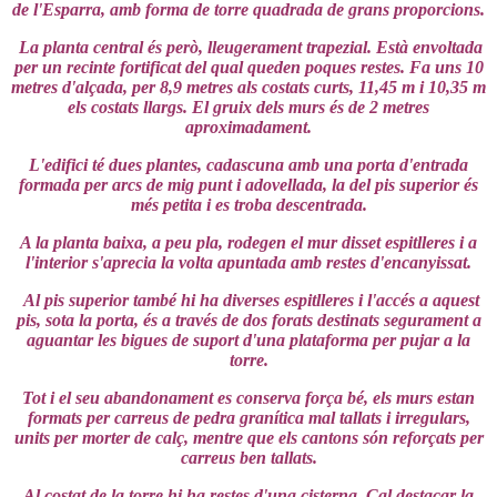
de l'Esparra, amb forma de torre quadrada de grans proporcions.
La planta central és però, lleugerament trapezial. Està envoltada
per un recinte fortificat del qual queden poques restes. Fa uns 10
metres d'alçada, per 8,9 metres als costats curts, 11,45 m i 10,35 m
els costats llargs. El gruix dels murs és de 2 metres
aproximadament.
L'edifici té dues plantes, cadascuna amb una porta d'entrada
formada per arcs de mig punt i adovellada, la del pis superior és
més petita i es troba descentrada.
A la planta baixa, a peu pla, rodegen el mur disset espitlleres i a
l'interior s'aprecia la volta apuntada amb restes d'encanyissat.
Al pis superior també hi ha diverses espitlleres i l'accés a aquest
pis, sota la porta, és a través de dos forats destinats segurament a
aguantar les bigues de suport d'una plataforma per pujar a la
torre.
Tot i el seu abandonament es conserva força bé, els murs estan
formats per carreus de pedra granítica mal tallats i irregulars,
units per morter de calç, mentre que els cantons són reforçats per
carreus ben tallats.
Al costat de la torre hi ha restes d'una cisterna. Cal destacar la