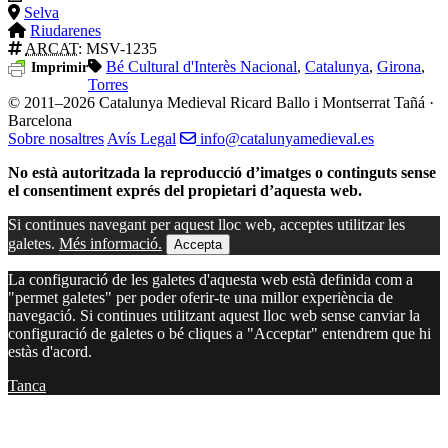
Selva
Riudarenes
ARCAT
: MSV-1235
Bé Cultural d'Interès Nacional
,
Catalunya
,
Girona
,
Imprimir
Torres
© 2011–2026 Catalunya Medieval
Ricard Ballo i Montserrat Tañá ·
Barcelona
Sobre nosaltres
Avís Legal
info@catalunyamedieval.es
No està autoritzada la reproducció d’imatges o continguts sense
el consentiment exprés del propietari d’aquesta web.
Si continues navegant per aquest lloc web, acceptes utilitzar les
galetes.
Més informació.
Accepta
La configuració de les galetes d'aquesta web està definida com a
"permet galetes" per poder oferir-te una millor experiència de
navegació. Si continues utilitzant aquest lloc web sense canviar la
configuració de galetes o bé cliques a "Acceptar" entendrem que hi
estàs d'acord.
Tanca