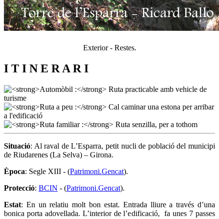
Exterior - Restes.
I T I N E R A R I
Situació
: Al raval de L’Esparra, petit nucli de població del municipi
de Riudarenes (La Selva) – Girona.
Època
: Segle XIII - (
Patrimoni.Gencat
).
Protecció
:
BCIN
- (
Patrimoni.Gencat
).
Estat
: En un relatiu molt bon estat. Entrada lliure a través d’una
bonica porta adovellada. L’interior de l’edificació, fa unes 7 passes