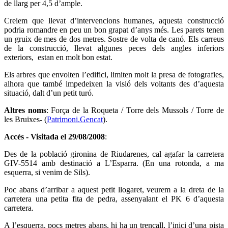
de llarg per 4,5 d’ample.
Creiem que llevat d’intervencions humanes, aquesta construcció
podria romandre en peu un bon grapat d’anys més. Les parets tenen
un gruix de mes de dos metres. Sostre de volta de canó. Els carreus
de la construcció, llevat algunes peces dels angles inferiors
exteriors, estan en molt bon estat.
Els arbres que envolten l’edifici, limiten molt la presa de fotografies,
alhora que també impedeixen la visió dels voltants des d’aquesta
situació, dalt d’un petit turó.
Altres noms
: Força de la Roqueta / Torre dels Mussols / Torre de
les Bruixes- (
Patrimoni.Gencat
).
Accés - Visitada el 29/08/2008
:
Des de la població gironina de Riudarenes, cal agafar la carretera
GIV-5514 amb destinació a L’Esparra. (En una rotonda, a ma
esquerra, si venim de Sils).
Poc abans d’arribar a aquest petit llogaret, veurem a la dreta de la
carretera una petita fita de pedra, assenyalant el PK 6 d’aquesta
carretera.
A l’esquerra, pocs metres abans, hi ha un trencall, l’inici d’una pista