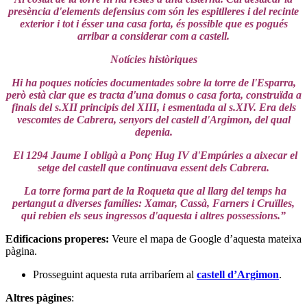
presència d'elements defensius com són les espitlleres i del recinte
exterior i tot i ésser una casa forta, és possible que es pogués
arribar a considerar com a castell.
Notícies històriques
Hi ha poques notícies documentades sobre la torre de l'Esparra,
però està clar que es tracta d'una domus o casa forta, construïda a
finals del s.XII principis del XIII, i esmentada al s.XIV. Era dels
vescomtes de Cabrera, senyors del castell d'Argimon, del qual
depenia.
El 1294 Jaume I obligà a Ponç Hug IV d'Empúries a aixecar el
setge del castell que continuava essent dels Cabrera.
La torre forma part de la Roqueta que al llarg del temps ha
pertangut a diverses famílies: Xamar, Cassà, Farners i Cruïlles,
qui rebien els seus ingressos d'aquesta i altres possessions.”
Edificacions properes:
Veure el mapa de Google d’aquesta mateixa
pàgina.
Prosseguint aquesta ruta arribaríem al
castell d’Argimon
.
Altres pàgines
: