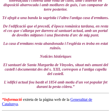
sobrealçada i coberta amb volta de canó, amb l'interior en
disposició abarrocada i amb motllures de guix, i un campanar de
torre posterior.
Té afegit a una banda la sagristia i l'altra l'antiga casa d'ermitans.
De l'edificació que el precedí, d'època romànica tardana, en resta
el cos que s'allarga per darrera al santuari actual, amb un portal
de dovelles mitjanes i una finestreta d'arc de mig punt.
La casa d'ermitans resta abandonada i l'església es troba en estat
ruïnós.
Notícies històriques
El santuari de Santa Margarita de Vinyoles, situat més amunt del
castell i documentat des del s. XIII, correspon a l'antiga capella
del castell.
L'edifici actual fou bastit el 1854 amb motiu d'un vot popular fet
durant la pesta còlera.”
*Informació
extreta de la pàgina web de la
Generalitat de
Catalunya
.