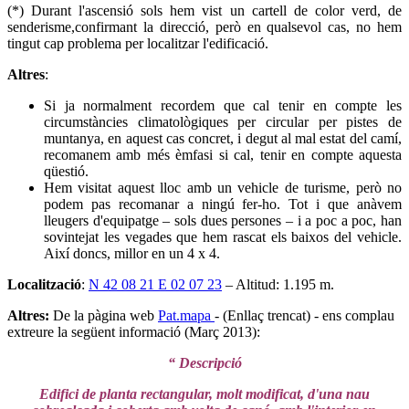
(*) Durant l'ascensió sols hem vist un cartell de color verd, de
senderisme,confirmant la direcció, però en qualsevol cas, no hem
tingut cap problema per localitzar l'edificació.
Altres
:
Si ja normalment recordem que cal tenir en compte les
circumstàncies climatològiques per circular per pistes de
muntanya, en aquest cas concret, i degut al mal estat del camí,
recomanem amb més èmfasi si cal, tenir en compte aquesta
qüestió.
Hem visitat aquest lloc amb un vehicle de turisme, però no
podem pas recomanar a ningú fer-ho. Tot i que anàvem
lleugers d'equipatge – sols dues persones – i a poc a poc, han
sovintejat les vegades que hem rascat els baixos del vehicle.
Així doncs, millor en un 4 x 4.
Localització
:
N 42 08 21 E 02 07 23
– Altitud: 1.195 m.
Altres:
De la pàgina web
Pat.mapa
- (Enllaç trencat) - ens complau
extreure la següent informació (Març 2013):
“ Descripció
Edifici de planta rectangular, molt modificat, d'una nau