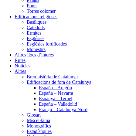
Palaus
Ponts
Torres colomer
Edificacions religioses
Basíliques
Catedrals
Ermites
Esglésies
Esglésies fortificades
Monestirs
Altres llocs d’interés
Rutes
Notícies
Altres
Breu història de Catalunya
Edificacions de fora de Catalunya
España – Aragón
España – Navarra
Espanya – Teruel
España – Valladolid
França – Catalunya Nord
Glosari
Miscel·lània
Monogràfics
Estadístiques