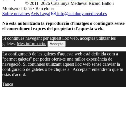
© 2011–2026 Catalunya Medieval
Ricard Ballo i
Montserrat Tañá · Barcelona
Sobre nosaltres
Avís Legal
info@catalunyamedieval.es
No està autoritzada la reproducció d’imatges o continguts sense
el consentiment exprés del propietari d’aquesta web.
Si continues navegant per aquest lloc web, acceptes utilitzar les
galetes.
Més informació.
Accepta
La configuració de les galetes d'aquesta web està definida com a
"permet galetes" per poder oferir-te una millor experiència de
navegació. Si continues utilitzant aquest lloc web sense canviar la
configuració de galetes o bé cliques a "Acceptar" entendrem que hi
estàs d'acord.
Tanca