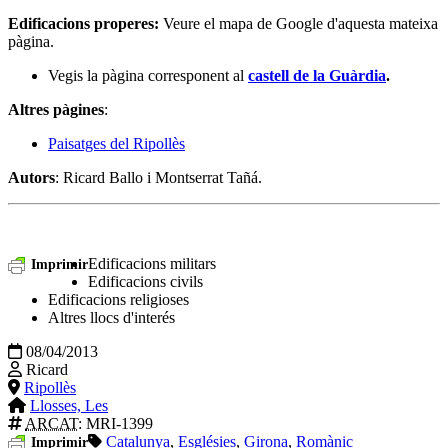
Edificacions properes
:
Veure el mapa de Google d'aquesta mateixa
pàgina.
Vegis la pàgina corresponent al
castell de la Guàrdia
.
Altres pàgines
:
Paisatges del Ripollès
Autors
: Ricard Ballo i Montserrat Tañá.
Edificacions militars
Imprimir
Edificacions civils
Edificacions religioses
Altres llocs d'interés
08/04/2013
Ricard
Ripollès
Llosses, Les
ARCAT
: MRI-1399
Catalunya
,
Esglésies
,
Girona
,
Romànic
Imprimir