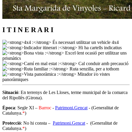
I T I N E R A R I
Situació
: En terrenys de Les Lloses, terme municipal de la comarca
del Ripollès (Girona).
Època
: Segle XI –
Barroc
-
Patrimoni.Gencat
- (Generalitat de
Catalunya.
*
)
Protecció
: No hi consta –
Patrimoni.Gencat
- (Generalitat de
Catalunya.
*
)