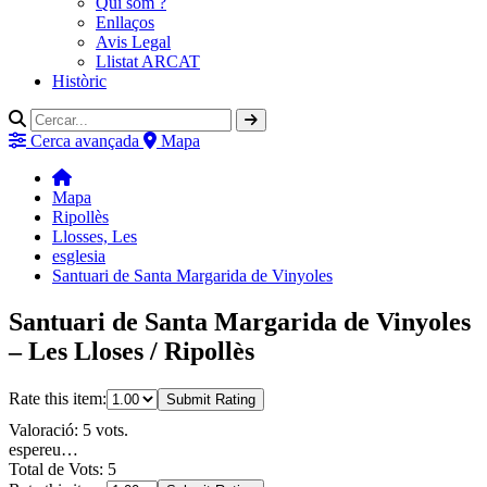
Qui som ?
Enllaços
Avis Legal
Llistat ARCAT
Històric
Cerca avançada
Mapa
Mapa
Ripollès
Llosses, Les
esglesia
Santuari de Santa Margarida de Vinyoles
Santuari de Santa Margarida de Vinyoles
– Les Lloses / Ripollès
Rate this item:
Submit Rating
Valoració: 5 vots.
espereu…
Total de Vots: 5