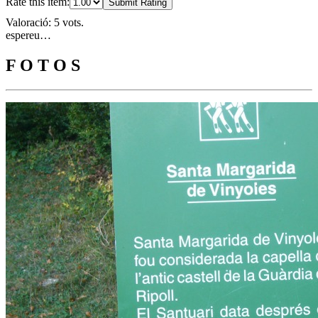
Rate this item:
Submit Rating
Valoració: 5 vots.
espereu…
F O T O S