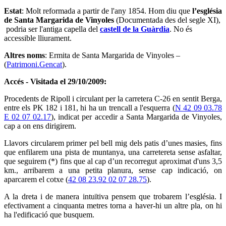
Estat
: Molt reformada a partir de l'any 1854. Hom diu que
l’església
de Santa Margarida de Vinyoles
(Documentada des del segle XI),
podria ser l'antiga capella del
castell de la Guàrdia
. No és
accessible lliurament.
Altres noms
: Ermita de Santa Margarida de Vinyoles –
(
Patrimoni.Gencat
).
Accés - Visitada el 29/10/2009
:
Procedents de Ripoll i circulant per la carretera C-26 en sentit Berga,
entre els PK 182 i 181, hi ha un trencall a l'esquerra (
N 42 09 03.78
E 02 07 02.17
), indicat per accedir a Santa Margarida de Vinyoles,
cap a on ens dirigirem.
Llavors circularem primer pel bell mig dels patis d’unes masies, fins
que enfilarem una pista de muntanya, una carretereta sense asfaltar,
que seguirem (*) fins que al cap d’un recorregut aproximat d'uns 3,5
km., arribarem a una petita planura, sense cap indicació, on
aparcarem el cotxe (
42 08 23.92 02 07 28.75
).
A la dreta i de manera intuïtiva pensem que trobarem l’església. I
efectivament a cinquanta metres torna a haver-hi un altre pla, on hi
ha l'edificació que busquem.