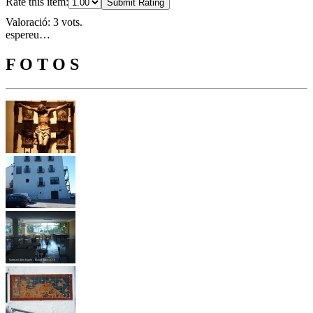
Rate this item:
Submit Rating
Valoració: 3 vots.
espereu…
F O T O S