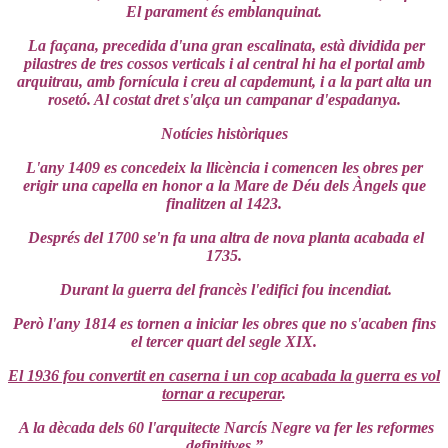
El parament és emblanquinat.
La façana, precedida d'una gran escalinata, està dividida per
pilastres de tres cossos verticals i al central hi ha el portal amb
arquitrau, amb fornícula i creu al capdemunt, i a la part alta un
rosetó. Al costat dret s'alça un campanar d'espadanya.
Notícies històriques
L'any 1409 es concedeix la llicència i comencen les obres per
erigir una capella en honor a la Mare de Déu dels Àngels que
finalitzen al 1423.
Després del 1700 se'n fa una altra de nova planta acabada el
1735.
Durant la guerra del francès l'edifici fou incendiat.
Però l'any 1814 es tornen a iniciar les obres que no s'acaben fins
el tercer quart del segle XIX.
El 1936 fou convertit en caserna i un cop acabada la guerra es vol
tornar a recuperar
.
A la dècada dels 60 l'arquitecte Narcís Negre va fer les reformes
definitives.”