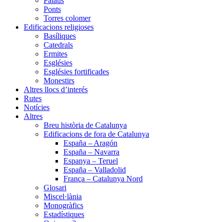
Palaus
Ponts
Torres colomer
Edificacions religioses
Basíliques
Catedrals
Ermites
Esglésies
Esglésies fortificades
Monestirs
Altres llocs d’interés
Rutes
Notícies
Altres
Breu història de Catalunya
Edificacions de fora de Catalunya
España – Aragón
España – Navarra
Espanya – Teruel
España – Valladolid
França – Catalunya Nord
Glosari
Miscel·lània
Monogràfics
Estadístiques