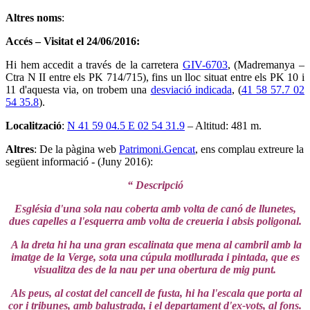
Altres noms
:
Accés – Visitat el 24/06/2016:
Hi hem accedit a través de la carretera
GIV-6703
, (Madremanya –
Ctra N II entre els PK 714/715), fins un lloc situat entre els PK 10 i
11 d'aquesta via, on trobem una
desviació indicada
, (
41 58 57.7 02
54 35.8
).
Localització
:
N 41 59 04.5 E 02 54 31.9
– Altitud: 481 m.
Altres
: De la pàgina web
Patrimoni.Gencat
, ens complau extreure la
següent informació - (Juny 2016):
“ Descripció
Església d'una sola nau coberta amb volta de canó de llunetes,
dues capelles a l'esquerra amb volta de creueria i absis poligonal.
A la dreta hi ha una gran escalinata que mena al cambril amb la
imatge de la Verge, sota una cúpula motllurada i pintada, que es
visualitza des de la nau per una obertura de mig punt.
Als peus, al costat del cancell de fusta, hi ha l'escala que porta al
cor i tribunes, amb balustrada, i el departament d'ex-vots, al fons.