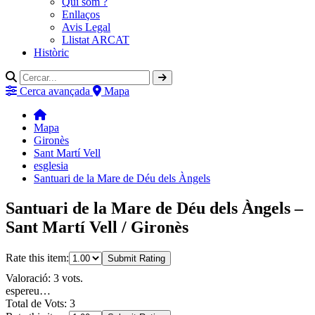
Qui som ?
Enllaços
Avis Legal
Llistat ARCAT
Històric
Cerca avançada
Mapa
Mapa
Gironès
Sant Martí Vell
esglesia
Santuari de la Mare de Déu dels Àngels
Santuari de la Mare de Déu dels Àngels –
Sant Martí Vell / Gironès
Rate this item:
Submit Rating
Valoració: 3 vots.
espereu…
Total de Vots: 3