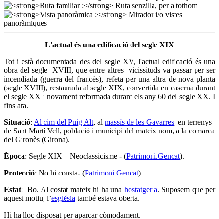
L'actual és una edificació del segle XIX
Tot i està documentada des del segle XV, l'actual edificació és una
obra del segle XVIII, que entre altres vicissituds va passar per ser
incendiada (guerra del francès), refeta per una altra de nova planta
(segle XVIII), restaurada al segle XIX, convertida en caserna durant
el segle XX i novament reformada durant els any 60 del segle XX. I
fins ara.
Situació
:
Al cim del Puig Alt
, al
massís de les Gavarres
, en terrenys
de Sant Martí Vell, població i municipi del mateix nom, a la comarca
del Gironès (Girona).
Època
: Segle XIX – Neoclassicisme - (
Patrimoni.Gencat
).
Protecció
: No hi consta- (
Patrimoni.Gencat
).
Estat
: Bo. Al costat mateix hi ha una
hostatgeria
. Suposem que per
aquest motiu, l’
església
també estava oberta.
Hi ha lloc disposat per aparcar còmodament.