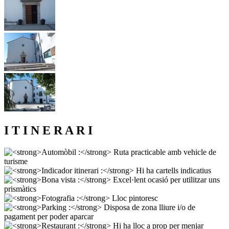
I T I N E R A R I