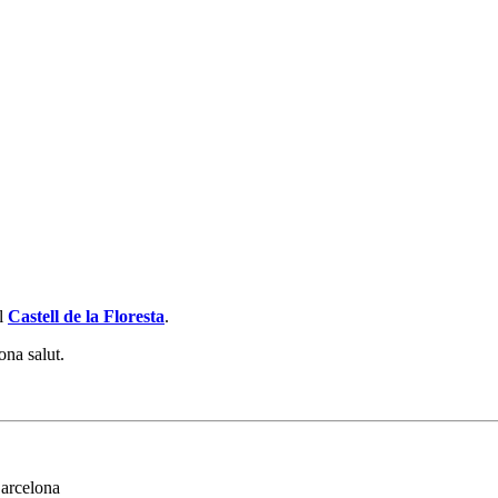
l
Castell de la Floresta
.
ona salut.
Barcelona