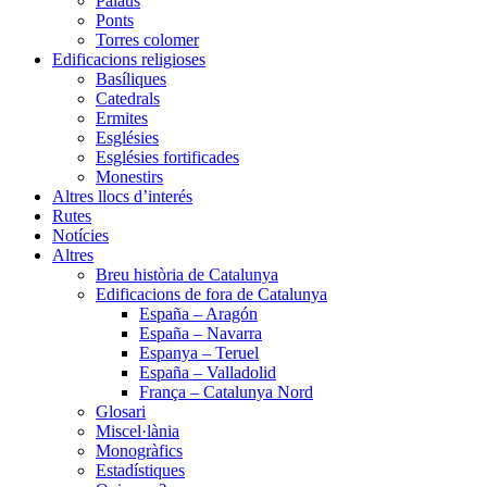
Palaus
Ponts
Torres colomer
Edificacions religioses
Basíliques
Catedrals
Ermites
Esglésies
Esglésies fortificades
Monestirs
Altres llocs d’interés
Rutes
Notícies
Altres
Breu història de Catalunya
Edificacions de fora de Catalunya
España – Aragón
España – Navarra
Espanya – Teruel
España – Valladolid
França – Catalunya Nord
Glosari
Miscel·lània
Monogràfics
Estadístiques