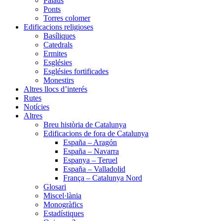
Palaus
Ponts
Torres colomer
Edificacions religioses
Basíliques
Catedrals
Ermites
Esglésies
Esglésies fortificades
Monestirs
Altres llocs d’interés
Rutes
Notícies
Altres
Breu història de Catalunya
Edificacions de fora de Catalunya
España – Aragón
España – Navarra
Espanya – Teruel
España – Valladolid
França – Catalunya Nord
Glosari
Miscel·lània
Monogràfics
Estadístiques