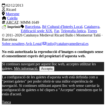
02/12/2013
Ricard
Maresme
Calella
ARCAT
: MMM-1649
Barcelona
,
Bé Cultural d'Interès Local
,
Catalunya
,
Imprimir
Edificació segle XIX
,
Far
,
Telegrafia òptica
,
Torres
© 2011–2026 Catalunya Medieval
Ricard Ballo i Montserrat Tañá ·
Barcelona
Sobre nosaltres
Avís Legal
info@catalunyamedieval.es
No està autoritzada la reproducció d’imatges o continguts sense
el consentiment exprés del propietari d’aquesta web.
Si continues navegant per aquest lloc web, acceptes utilitzar les
galetes.
Més informació.
Accepta
La configuració de les galetes d'aquesta web està definida com a
"permet galetes" per poder oferir-te una millor experiència de
navegació. Si continues utilitzant aquest lloc web sense canviar la
configuració de galetes o bé cliques a "Acceptar" entendrem que hi
estàs d'acord.
Tanca