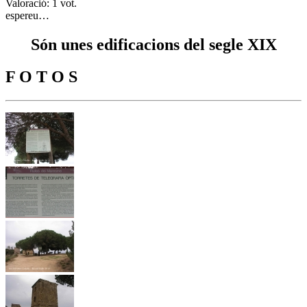
Valoració: 1 vot.
espereu…
Són unes edificacions del segle XIX
F O T O S