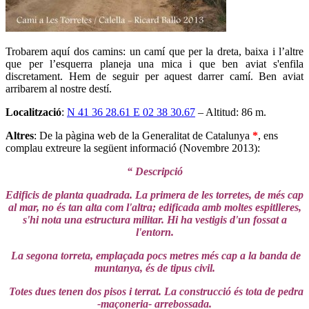
Trobarem aquí dos camins: un camí que per la dreta, baixa i l’altre
que per l’esquerra planeja una mica i que ben aviat s'enfila
discretament. Hem de seguir per aquest darrer camí. Ben aviat
arribarem al nostre destí.
Localització
:
N 41 36 28.61 E 02 38 30.67
– Altitud: 86 m.
Altres
: De la pàgina web de la Generalitat de Catalunya
*
, ens
complau extreure la següent informació (Novembre 2013):
“ Descripció
Edificis de planta quadrada. La primera de les torretes, de més cap
al mar, no és tan alta com l'altra; edificada amb moltes espitlleres,
s'hi nota una estructura militar. Hi ha vestigis d'un fossat a
l'entorn.
La segona torreta, emplaçada pocs metres més cap a la banda de
muntanya, és de tipus civil.
Totes dues tenen dos pisos i terrat. La construcció és tota de pedra
-maçoneria- arrebossada.