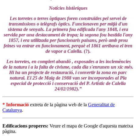
Notícies històriques
Les torretes o terres òptiques foren construïdes pel servei de
transmissions o telègrafs òptics. Funcionaven per mitjà d'un
sistema de senyals. La primera fou edificada l'any 1848, i era
servida per una destacament de tropa; la segona fou bastida l'any
1857, i era utilitzada per funcionaris paisans, però amb prou
feines va entrar en funcionament, perquè el 1861 arribava el tren
de vapor a Calella.
(?).
Les torretes, en complert abandó , exposades a les inclemències
de la natura i a la falta de civisme, cada dia s'enrunen un xic més.
Hi ha un projecte de restauració, i convertir la zona en parc
natural. El 25 de Maig de 1988 van ser incorporades al Pla
especial de protecció i conservació del P. Artístic de Calella
24/02/1982).”
* Informació
extreta de la pàgina web de la
Generalitat de
Catalunya
.
Edificacions properes
:
Veure el mapa de Google d'aquesta mateixa
pàgina.