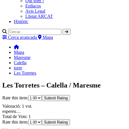
Qui som ?
Enllaços
Avis Legal
Llistat ARCAT
Històric
Cerca avançada
Mapa
Mapa
Maresme
Calella
torre
Les Torretes
Les Torretes – Calella / Maresme
Rate this item:
Submit Rating
Valoració: 1 vot.
espereu…
Total de Vots: 1
Rate this item:
Submit Rating